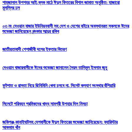
শাহজালাল উপশহর আই-ব্লক মাঠে ঈদুল ফিতরের বিশাল জামাত অনুষ্ঠিত: হাজারো
মুসল্লির ঢল
০৩ নং দেওয়ান বাজার ইউনিয়নবাসী সহ দেশ ও দেশের বাইরে অবস্থানরত সকলকে ঈদের
শুভেচ্ছা জানিয়েছেন খন্দকার আব্দুর রকিব
জাতীয়তাবাদী পেশাজীবী দলের ইফতার বিতরণ
দেওয়ান বাজারবাসীকে ঈদের শুভেচ্ছা জানালেন সৈয়দ তালিমুল ইসলাম জুনু
ফুটপাত ও রাস্তা নিয়ে ছিনিমিনি খেলা চলবে না, সিলেট কল্যাণ সংস্থার হুঁশিয়ারি
সিলেটে পরিবহন শ্রমিকদের খাদ্য সামগ্রী উপহার দিল নিসচা
জকিগঞ্জ-কানাইঘাটসহ দেশবাসীকে ঈদুল ফিতরের শুভেচ্ছা জানিয়েছেন: ব্যারিস্টার
আকমাম খাঁন