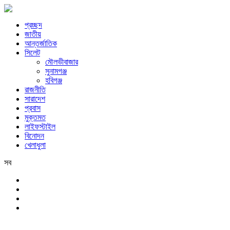
প্রচ্ছদ
জাতীয়
আন্তর্জাতিক
সিলেট
মৌলভীবাজার
সুনামগঞ্জ
হবিগঞ্জ
রাজনীতি
সারাদেশ
প্রবাস
মুক্তমত
লাইফস্টাইল
বিনোদন
খেলাধুলা
সব
সিলেট
রবিবার, ৯ই আগস্ট, ২০২৬ খ্রিস্টাব্দ, ২৫শে শ্রাবণ, ১৪৩৩ বঙ্গাব্দ, ২৬শে সফর,