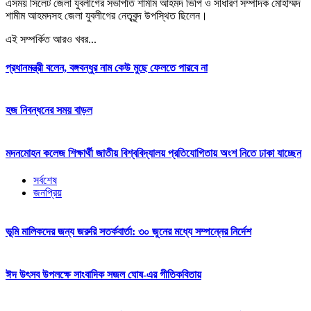
এসময় সিলেট জেলা যুবলীগের সভাপতি শামীম আহমদ ভিপি ও সাধারণ সম্পাদক মোহাম্মদ
শামীম আহমদসহ জেলা যুবলীগের নেতৃবৃন্দ উপস্থিত ছিলেন।
এই সম্পর্কিত আরও খবর...
প্রধানমন্ত্রী বলেন, বঙ্গবন্ধুর নাম কেউ মুছে ফেলতে পারবে না
হজ নিবন্ধনের সময় বাড়ল
মদনমোহন কলেজ শিক্ষার্থী জাতীয় বিশ্ববিদ্যালয় প্রতিযোগিতায় অংশ নিতে ঢাকা যাচ্ছেন
সর্বশেষ
জনপ্রিয়
ভূমি মালিকদের জন্য জরুরি সতর্কবার্তা: ৩০ জুনের মধ্যে সম্পন্নের নির্দেশ
ঈদ উৎসব উপলক্ষে সাংবাদিক সজল ঘোষ-এর গীতিকবিতায়