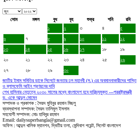
সোম
মঙ্গল
বুধ
বৃহ
শুক্র
শনি
রবি
১
২
৩
৪
৫
৬
৭
৮
৯
১০
১১
১২
১৩
১৪
১৫
১৬
১৭
১৮
১৯
২০
২১
২২
২৩
২৪
২৫
২৬
২৭
২৮
২৯
৩০
জাতীয় ইমাম সমিতির ডাকে সিলেটে জনতার ঢল মহানবী (স.) এর অবমাননাকারীদের শাস্তি
ও ব্লাসফেমি আইন প্রণয়নের দাবি
শেখ হাসিনার নেতৃত্বে ২০৩০ সালের মধ্যে বাংলাদেশ হবে দারিদ্র্যমুক্ত ---পররাষ্ট্রমন্ত্রী
ড. একে আব্দুল মোমেন
সম্পাদক ও প্রকাশক : সৈয়দ মুহিবুর রহমান মিছলু
ব্যবস্থাপনা সম্পাদক: সৈয়দ তালিমুল ইসলাম
সহযোগী সম্পাদক: মোঃ হাবিবুর রহমান
Email: dailysuperbangla@gmail.com
অফিস : আব্দুল খালিক ম্যানশন, দ্বিতীয় তলা, মেন্দিবাগ পয়েন্ট, সিলেট বাংলাদেশ