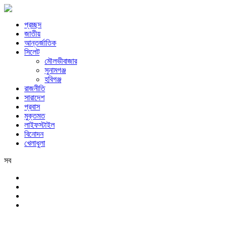
প্রচ্ছদ
জাতীয়
আন্তর্জাতিক
সিলেট
মৌলভীবাজার
সুনামগঞ্জ
হবিগঞ্জ
রাজনীতি
সারাদেশ
প্রবাস
মুক্তমত
লাইফস্টাইল
বিনোদন
খেলাধুলা
সব
সিলেট
শনিবার, ৮ই আগস্ট, ২০২৬ খ্রিস্টাব্দ, ২৪শে শ্রাবণ, ১৪৩৩ বঙ্গাব্দ, ২৫শে সফর,