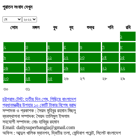
পুরাতন সংবাদ দেখুন
সোম
মঙ্গল
বুধ
বৃহ
শুক্র
শনি
রবি
১
২
৩
৪
৫
৬
৭
৮
৯
১০
১১
১২
১৩
১৪
১৫
১৬
১৭
১৮
১৯
২০
২১
২২
২৩
২৪
২৫
২৬
২৭
২৮
২৯
৩০
৩১
চট্টগ্রাম টেস্ট: তৃতীয় দিন শেষ, পিছিয়ে বাংলাদেশ
প্রধানমন্ত্রীর উপহার ১০ কোটি টাকার বিশেষ বরাদ্দ
সম্পাদক ও প্রকাশক : সৈয়দ মুহিবুর রহমান মিছলু
ব্যবস্থাপনা সম্পাদক: সৈয়দ তালিমুল ইসলাম
সহযোগী সম্পাদক: মোঃ হাবিবুর রহমান
Email: dailysuperbangla@gmail.com
অফিস : আব্দুল খালিক ম্যানশন, দ্বিতীয় তলা, মেন্দিবাগ পয়েন্ট, সিলেট বাংলাদেশ