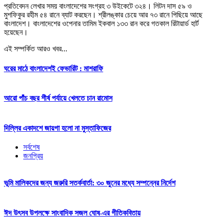
প্রতিবেদন লেখার সময় বাংলাদেশের সংগ্রহ ৩ উইকেটে ৩২৪। লিটন দাস ৫৯ ও
মুশফিকুর রহীম ৫৪ রানে ব্যাট করছেন। শ্রীলঙ্কার চেয়ে আর ৭৩ রানে পিছিয়ে আছে
বাংলাদেশ। বাংলাদেশের ওপেনার তামিম ইকবাল ১৩৩ রান করে গতকাল রিটায়ার্ড হার্ট
হয়েছেন।
এই সম্পর্কিত আরও খবর...
ঘরের মাঠে বাংলাদেশই ফেভারিট : মাশরাফি
আরো পাঁচ বছর শীর্ষ পর্যায়ে খেলতে চান রামোস
দিল্লির একাদশে জায়গা হলো না মুস্তাফিজের
সর্বশেষ
জনপ্রিয়
ভূমি মালিকদের জন্য জরুরি সতর্কবার্তা: ৩০ জুনের মধ্যে সম্পন্নের নির্দেশ
ঈদ উৎসব উপলক্ষে সাংবাদিক সজল ঘোষ-এর গীতিকবিতায়