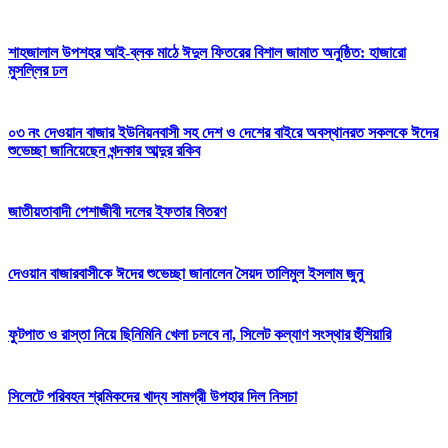
শাহজালাল উপশহর আই-ব্লক মাঠে ঈদুল ফিতরের বিশাল জামাত অনুষ্ঠিত: হাজারো
মুসল্লির ঢল
০৩ নং দেওয়ান বাজার ইউনিয়নবাসী সহ দেশ ও দেশের বাইরে অবস্থানরত সকলকে ঈদের
শুভেচ্ছা জানিয়েছেন খন্দকার আব্দুর রকিব
জাতীয়তাবাদী পেশাজীবী দলের ইফতার বিতরণ
দেওয়ান বাজারবাসীকে ঈদের শুভেচ্ছা জানালেন সৈয়দ তালিমুল ইসলাম জুনু
ফুটপাত ও রাস্তা নিয়ে ছিনিমিনি খেলা চলবে না, সিলেট কল্যাণ সংস্থার হুঁশিয়ারি
সিলেটে পরিবহন শ্রমিকদের খাদ্য সামগ্রী উপহার দিল নিসচা