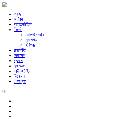
প্রচ্ছদ
জাতীয়
আন্তর্জাতিক
সিলেট
মৌলভীবাজার
সুনামগঞ্জ
হবিগঞ্জ
রাজনীতি
সারাদেশ
প্রবাস
মুক্তমত
লাইফস্টাইল
বিনোদন
খেলাধুলা
সব
সিলেট
শনিবার, ৮ই আগস্ট, ২০২৬ খ্রিস্টাব্দ, ২৪শে শ্রাবণ, ১৪৩৩ বঙ্গাব্দ, ২৫শে সফর,