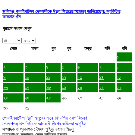
জকিগঞ্জ-কানাইঘাটসহ দেশবাসীকে ঈদুল ফিতরের শুভেচ্ছা জানিয়েছেন: ব্যারিস্টার
আকমাম খাঁন
পুরাতন সংবাদ দেখুন
সোম
মঙ্গল
বুধ
বৃহ
শুক্র
শনি
রবি
১
২
৩
৪
৫
৬
৭
৮
৯
১০
১১
১২
১৩
১৪
১৫
১৬
১৭
১৮
১৯
২০
২১
২২
২৩
২৪
২৫
২৬
২৭
২৮
২৯
৩০
৩১
গোয়াইনঘাটে পানিবন্দী মানুষের মাঝে বিএনপির ত্রাণ বিতরণ
গোলাপগঞ্জ উপ নির্বাচন: আওয়ামী লীগের কর্মিসভা অনুষ্ঠিত
সম্পাদক ও প্রকাশক : সৈয়দ মুহিবুর রহমান মিছলু
ব্যবস্থাপনা সম্পাদক: সৈয়দ তালিমুল ইসলাম