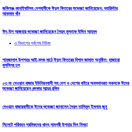
জকিগঞ্জ-কানাইঘাটসহ দেশবাসীকে ঈদুল ফিতরের শুভেচ্ছা জানিয়েছেন: ব্যারিস্টার
আকমাম খাঁন
ঈদ-উল আজহার শুভেচ্ছা জানিয়েছেন সৈয়দ মুস্তাক উদ্দিন আহমদ
এ বিভাগের সর্বশেষ নিউজ
শাহজালাল উপশহর আই-ব্লক মাঠে ঈদুল ফিতরের বিশাল জামাত অনুষ্ঠিত: হাজারো
মুসল্লির ঢল
০৩ নং দেওয়ান বাজার ইউনিয়নবাসী সহ দেশ ও দেশের বাইরে অবস্থানরত সকলকে ঈদের
শুভেচ্ছা জানিয়েছেন খন্দকার আব্দুর রকিব
দেওয়ান বাজারবাসীকে ঈদের শুভেচ্ছা জানালেন সৈয়দ তালিমুল ইসলাম জুনু
সিলেটে পরিবহন শ্রমিকদের খাদ্য সামগ্রী উপহার দিল নিসচা