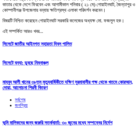
কাতার থেকে দেশে ফিরবেন এবং আগামীকাল শনিবার ( ২১ মে) গোয়াইনঘাট, জৈন্তাপুর ও
কোম্পানীগঞ্জ উপজেলায় বন্যায় ক্ষতিগ্রস্থ এলাকা পরিদর্শন করবেন।
বিষয়টি নিশ্চিত করেছেন গোয়াইনঘাট সরকারি কলেজের অধ্যক্ষ মো. ফজলুল হক।
এই সম্পর্কিত আরও খবর...
সিলেটে জাতীয় আইনগত সহায়তা দিবস পালিত
সিলেটে বন্যা: ডুবছে নিম্নাঞ্চল
মাহবুব আলী খানের ৩৮তম মৃত্যুবার্ষিকীতে দক্ষিণ সুরমাবাসীর পক্ষ থেকে খতমে কোরআন,
দোয়া, আলোচনা শিরনী বিতরণ
সর্বশেষ
জনপ্রিয়
ভূমি মালিকদের জন্য জরুরি সতর্কবার্তা: ৩০ জুনের মধ্যে সম্পন্নের নির্দেশ