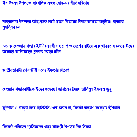
ঈদ উৎসব উপলক্ষে সাংবাদিক সজল ঘোষ-এর গীতিকবিতায়
শাহজালাল উপশহর আই-ব্লক মাঠে ঈদুল ফিতরের বিশাল জামাত অনুষ্ঠিত: হাজারো
মুসল্লির ঢল
০৩ নং দেওয়ান বাজার ইউনিয়নবাসী সহ দেশ ও দেশের বাইরে অবস্থানরত সকলকে ঈদের
শুভেচ্ছা জানিয়েছেন খন্দকার আব্দুর রকিব
জাতীয়তাবাদী পেশাজীবী দলের ইফতার বিতরণ
দেওয়ান বাজারবাসীকে ঈদের শুভেচ্ছা জানালেন সৈয়দ তালিমুল ইসলাম জুনু
ফুটপাত ও রাস্তা নিয়ে ছিনিমিনি খেলা চলবে না, সিলেট কল্যাণ সংস্থার হুঁশিয়ারি
সিলেটে পরিবহন শ্রমিকদের খাদ্য সামগ্রী উপহার দিল নিসচা