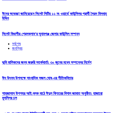
ঈদের শুভেচ্ছা জানিয়েছেন সিলেট সিটির ২২ নং ওয়ার্ডে কাউন্সিলর প্রার্থী সৈয়দ মিসবাহ্
উদ্দিন
সিলেট বিভাগীয় প্রেসক্লাব’র সুনামগঞ্জ জেলার কাউন্সিল সম্পন্ন
সর্বশেষ
জনপ্রিয়
ভূমি মালিকদের জন্য জরুরি সতর্কবার্তা: ৩০ জুনের মধ্যে সম্পন্নের নির্দেশ
ঈদ উৎসব উপলক্ষে সাংবাদিক সজল ঘোষ-এর গীতিকবিতায়
শাহজালাল উপশহর আই-ব্লক মাঠে ঈদুল ফিতরের বিশাল জামাত অনুষ্ঠিত: হাজারো
মুসল্লির ঢল