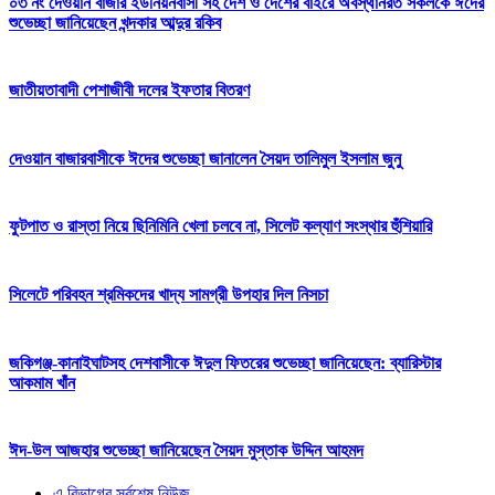
০৩ নং দেওয়ান বাজার ইউনিয়নবাসী সহ দেশ ও দেশের বাইরে অবস্থানরত সকলকে ঈদের
শুভেচ্ছা জানিয়েছেন খন্দকার আব্দুর রকিব
জাতীয়তাবাদী পেশাজীবী দলের ইফতার বিতরণ
দেওয়ান বাজারবাসীকে ঈদের শুভেচ্ছা জানালেন সৈয়দ তালিমুল ইসলাম জুনু
ফুটপাত ও রাস্তা নিয়ে ছিনিমিনি খেলা চলবে না, সিলেট কল্যাণ সংস্থার হুঁশিয়ারি
সিলেটে পরিবহন শ্রমিকদের খাদ্য সামগ্রী উপহার দিল নিসচা
জকিগঞ্জ-কানাইঘাটসহ দেশবাসীকে ঈদুল ফিতরের শুভেচ্ছা জানিয়েছেন: ব্যারিস্টার
আকমাম খাঁন
ঈদ-উল আজহার শুভেচ্ছা জানিয়েছেন সৈয়দ মুস্তাক উদ্দিন আহমদ
এ বিভাগের সর্বশেষ নিউজ