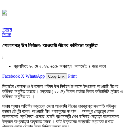
১৪৪৮ হিজরি
প্রচ্ছদ
সিলেট
গোলাপগঞ্জ উপ নির্বাচন: আওয়ামী লীগের কর্মিসভা অনুষ্ঠিত
;
প্রকাশিত: ২০ মে ২০২২, ৬:৩৮ অপরাহ্ণ |
আপডেট: ৪ বছর আগে
Facebook
X
WhatsApp
Print
Copy Link
সিলেটের গোলাপগঞ্জ উপজেলা পরিষদ উপ নির্বাচন উপলক্ষে উপজেলা আওয়ামী লীগের
কর্মিসভা অনুষ্ঠিত হয়েছে। শুক্রবার ( ২০ মে) বিকেল চারটায় নিকাহ কমিউনিটি সেন্টারে এ
কর্মিসভা অনুষ্ঠিত হয় ।
সভায় প্রধান অতিথির বক্তব্যে জেলা আওয়ামী লীগের ভারপ্রাপ্ত সভাপতি শফিকুর
রহমান চৌধুরী বলেন, আওয়ামী লীগ গণমানুষের সংগঠন। বঙ্গবন্ধুর নেতৃত্বে যেমন
বাংলাদেশের স্বাধীনতা এসেছে তেমনি প্রধানমন্ত্রী শেখ হাসিনার নেতৃত্বে বাংলাদেশের
উন্নয়ন অগ্রযাত্রা অব‍্যাহত আছে । তাই উন্নয়নের অগ্রগতি অব‍্যাহত রাখতে
ঐক্যবদ্ধভাবে নৌকার বিজয় নিশ্চিত করতে হবে।