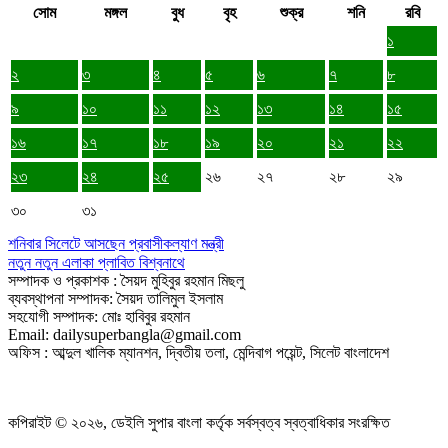
সোম
মঙ্গল
বুধ
বৃহ
শুক্র
শনি
রবি
১
২
৩
৪
৫
৬
৭
৮
৯
১০
১১
১২
১৩
১৪
১৫
১৬
১৭
১৮
১৯
২০
২১
২২
২৩
২৪
২৫
২৬
২৭
২৮
২৯
৩০
৩১
শনিবার সিলেটে আসছেন প্রবাসীকল্যাণ মন্ত্রী
নতুন নতুন এলাকা প্লাবিত বিশ্বনাথে
সম্পাদক ও প্রকাশক : সৈয়দ মুহিবুর রহমান মিছলু
ব্যবস্থাপনা সম্পাদক: সৈয়দ তালিমুল ইসলাম
সহযোগী সম্পাদক: মোঃ হাবিবুর রহমান
Email: dailysuperbangla@gmail.com
অফিস : আব্দুল খালিক ম্যানশন, দ্বিতীয় তলা, মেন্দিবাগ পয়েন্ট, সিলেট বাংলাদেশ
কপিরাইট © ২০২৬, ডেইলি সুপার বাংলা কর্তৃক সর্বস্বত্ব স্বত্বাধিকার সংরক্ষিত