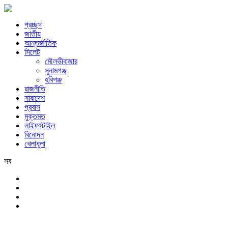
প্রচ্ছদ
জাতীয়
আন্তর্জাতিক
সিলেট
মৌলভীবাজার
সুনামগঞ্জ
হবিগঞ্জ
রাজনীতি
সারাদেশ
প্রবাস
মুক্তমত
লাইফস্টাইল
বিনোদন
খেলাধুলা
সব
সিলেট
শুক্রবার, ৭ই আগস্ট, ২০২৬ খ্রিস্টাব্দ, ২৩শে শ্রাবণ, ১৪৩৩ বঙ্গাব্দ, ২৪শে সফর,