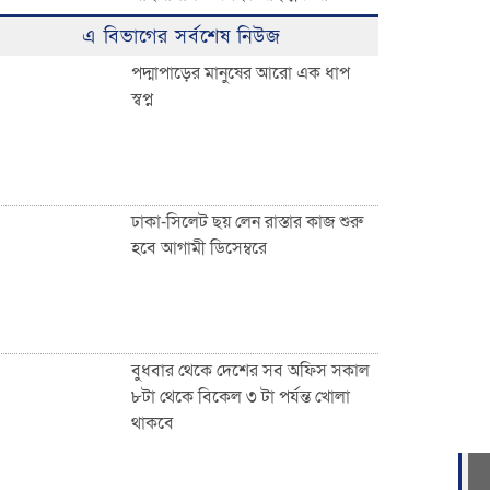
ঈদুল ফিতরের বিশাল জামাত অনুষ্ঠিত:
এ বিভাগের সর্বশেষ নিউজ
হাজারো মুসল্লির ঢল
পদ্মাপাড়ের মানুষের আরো এক ধাপ
স্বপ্ন
০৩ নং দেওয়ান বাজার ইউনিয়নবাসী
সহ দেশ ও দেশের বাইরে অবস্থানরত
সকলকে ঈদের শুভেচ্ছা জানিয়েছেন
খন্দকার আব্দুর রকিব
ঢাকা-সিলেট ছয় লেন রাস্তার কাজ শুরু
হবে আগামী ডিসেম্বরে
জাতীয়তাবাদী পেশাজীবী দলের
ইফতার বিতরণ
বুধবার থেকে দেশের সব অফিস সকাল
৮টা থেকে বিকেল ৩ টা পর্যন্ত খোলা
থাকবে
দেওয়ান বাজারবাসীকে ঈদের শুভেচ্ছা
জানালেন সৈয়দ তালিমুল ইসলাম জুনু