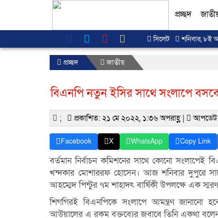
প্রচ্ছদ
জাতী
সিলেট
শনিবার, ৮ই আগ
প্রচ্ছদ
জাতীয়
বিএনপি নতুন ইসির সাথে সংলাপে বসব
;
প্রকাশিত: ২১ মে ২০২২, ১:৩৬ অপরাহ্ণ |
আপডেট:
Facebook
X
WhatsApp
Copy Link
বর্তমান নির্বাচন কমিশনের সাথে কোনো সংলাপেই বি
খন্দকার মোশাররফ হোসেন। আজ শনিবার দুপুরে সাবেক
আহ‌ম্মেদ পিন্টুর ৭ম শাহাদৎ বা‌র্ষিকী উপল‌ক্ষে এক স
শিগগিরই বিএনপিকে সংলাপে আমন্ত্রণ জানানো হবে-
আউয়ালের এ রকম বক্তব্যের জবাবে তিনি একথা বলে