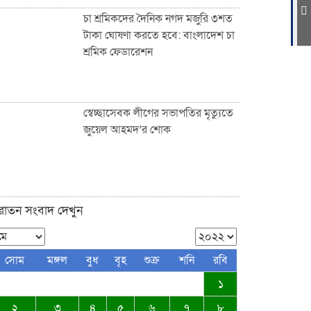
চা শ্রমিকদের দৈনিক নগদ মজুরি ৩শত
টাকা ঘোষণা করতে হবে: বাংলাদেশ চা
শ্রমিক ফেডারেশন
ফুটপাত ও রাস্তা নিয়ে ছিনিমিনি খেলা
চলবে না, সিলেট কল্যাণ সংস্থার
হুঁশিয়ারি
স্বেচ্ছাসেবক লীগের সভাপতির মৃত্যুতে
জুয়েল আহমদ’র শোক
সিলেটে পরিবহন শ্রমিকদের খাদ্য
সামগ্রী উপহার দিল নিসচা
ুরাতন সংবাদ দেখুন
জকিগঞ্জ-কানাইঘাটসহ দেশবাসীকে
সোম
মঙ্গল
বুধ
বৃহ
শুক্র
শনি
রবি
ঈদুল ফিতরের শুভেচ্ছা জানিয়েছেন:
১
ব্যারিস্টার আকমাম খাঁন
২
৩
৪
৫
৬
৭
৮