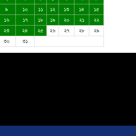
৯
১০
১১
১২
১৩
১৪
১৫
ঈদ-উল আজহার শুভেচ্ছা জানিয়েছেন
১৬
১৭
১৮
১৯
২০
২১
২২
সৈয়দ মুস্তাক উদ্দিন আহমদ
২৩
২৪
২৫
২৬
২৭
২৮
২৯
৩০
৩১