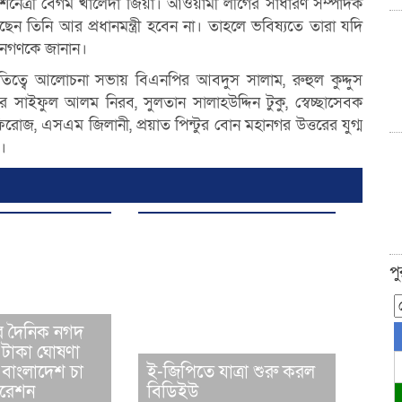
 দেশনেত্রী বেগম খালেদা জিয়া। আওয়ামী লীগের সাধারণ সম্পাদক
েন তিনি আর প্রধানমন্ত্রী হবেন না। তাহলে ভবিষ্যতে তারা যদি
 জনগণকে জানান।
িত্বে আলোচনা সভায় বিএনপির আবদুস সালাম, রুহুল কুদ্দুস
সাইফুল আলম নিরব, সুলতান সালাহউদ্দিন টুকু, স্বেচ্ছাসেবক
োজ, এসএম জিলানী, প্রয়াত পিন্টুর বোন মহানগর উত্তরের যুগ্ম
।
প
ের দৈনিক নগদ
 টাকা ঘোষণা
বাংলাদেশ চা
ই-জিপিতে যাত্রা শুরু করল
ারেশন
বিডিইউ