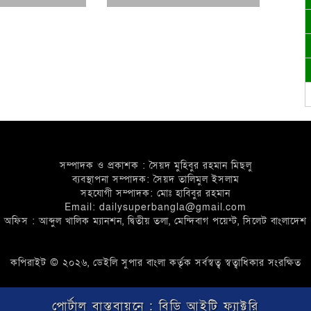
সম্পাদক ও প্রকাশক : সৈয়দ মুহিবুর রহমান মিছলু
ব্যবস্থাপনা সম্পাদক: সৈয়দ তালিমুল ইসলাম
সহযোগী সম্পাদক: মোঃ হাবিবুর রহমান
Email: dailysuperbangla@gmail.com
অফিস : আব্দুল খালিক ম্যানশন, দ্বিতীয় তলা, মেন্দিবাগ পয়েন্ট, সিলেট বাংলাদেশ
কপিরাইট © ২০২৬, ডেইলি সুপার বাংলা কর্তৃক সর্বস্বত্ব স্বত্বাধিকার সংরক্ষিত
পোর্টাল বাস্তবায়নে :
বিডি আইটি ফ্যাক্টরি