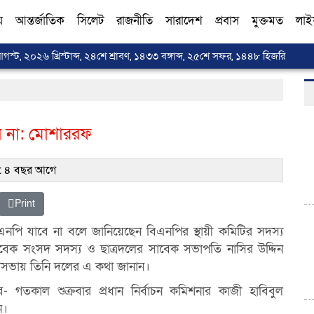
য়
আন্তর্জাতিক
সিলেট
রাজনীতি
সারাদেশ
প্রবাস
মুক্তমত
লাই
স্ট, ২০২৬ খ্রিস্টাব্দ, ২৪শে শ্রাবণ, ১৪৩৩ বঙ্গাব্দ, ২৫শে সফর, ১৪৪৮ হিজরি
ে না: মোশাররফ
 ৪ বছর আগে
Print
এনপি যাবে না বলে জানিয়েছেন বিএনপির স্থায়ী কমিটির সদস্য
 সংসদ সদস্য ও ছাত্রদ‌লের সা‌বেক সভাপ‌তি না‌সির উদ্দিন
্মরণসভায় তিনি দলের এ কথা জানান।
 গতকাল শুক্রবার প্রধান নির্বাচন কমিশনার কাজী হাবিবুল
ন।