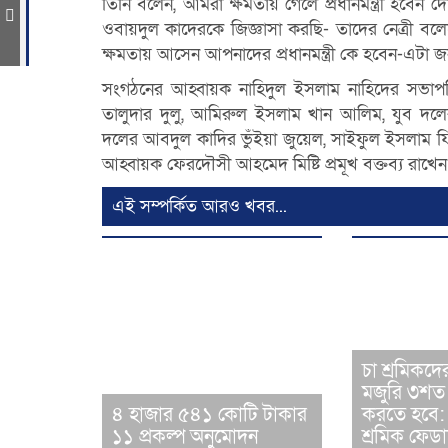
তিনি বলেন, আমরা ক্ষমতায় গেলে প্রধানমন্ত্রী হবেন
ওবায়দুল কাদেরকে জিজ্ঞাসা করছি- তাদের নেত্রী বলেছ
ী
ক্ষমতায় আসেন আপনাদের প্রধানমন্ত্রী কে হবেন-এটা
সংগঠনের আহ্বায়ক নাহিদুল ইসলাম নাহিদের সভাপত
তালুদার দুলু, আমিরুল ইসলাম খান আলিম, যুব দলের 
দলের আবদুল কাদির ভুঁইয়া জুয়েল, সাইফুল ইসলাম ফির
আহ্বায়ক ফেরদৌসী আহমেদ মিষ্টি প্রমূখ বক্তব্য রাখেন
এই সম্পর্কিত আরও খবর...
চা শ্রমিকদ
মজুরি ৩শত
৪ হাজার ৫৪১ কোটি টাকার
করতে হবে: 
১১ প্রকল্প অনুমোদন
শ্রমিক ফেড