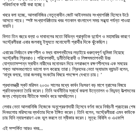
পরিবর্তনকে দায়ী করা হচ্ছে।
খবরে বলা হচ্ছে, আলবানিজির নেতৃত্বাধীন জোট আইনসভায় সংখ্যাগরিষ্ঠ হিসেবে উঠে
আসতে পারে। স্পষ্ট সংখ্যাগরিষ্ঠতার খবর গতকাল বাংলাদেশ সময় সন্ধ্যা পর্যন্ত পাওয়া
যায়নি।
বিগত তিন বছরে বন্যা ও দাবানলের মতো বিভিন্ন প্রাকৃতিক দুর্যোগ ও মহামারির কারণে
অস্ট্রেলীয়রা এবার জলবায়ু ইস্যুতে মনোযোগী প্রার্থীর দিকে ঝুঁকেছিল।
এবারের নির্বাচনে রক্ষণশীল ও মধ্য বামপন্থীদের লড়াইয়ে গুরুত্বপূর্ণ ভূমিকা নিয়েছে
অস্ট্রেলীয় গ্রিনরাও। পরিবেশবাদী, দুর্নীতিবিরোধী ও লিঙ্গসমতাপন্থী উচ্চ
যোগ্যতাসম্পন্ন স্বাধীন নারীদের মনোনয়ন দিয়ে নগরাঞ্চলে রক্ষণশীলদের এক সময়ের
শক্ত আসনগুলোতে ভালো ফল করেছে তারা। গ্রিনদের নেতা অ্যাডাম ব্যান্ডট বলেন,
‘মানুষ বলছে, তারা জলবায়ু সংকটের বিষয়ে পদক্ষেপ দেখতে চায়। ’
প্রধানমন্ত্রী স্কট মরিসন ২০৩০ সালের মধ্যে কার্বন নিঃসরণ বড় মাপে হ্রাসের বিষয়ে
প্রতিবন্ধকতা তৈরি করেন। তিনি অর্থনীতির স্বার্থে কয়লা উত্তোলন ও বিদ্যুত্ উত্পাদনের
জন্য পোড়ানোর নীতিকে সমর্থন করে আসছিলেন।
লেবার নেতা আলবানিজি নিজেকে অনুপ্রেরণাদায়ী হিসেবে বর্ণনা করে নির্বাচনী প্রচারের শেষ
দিনগুলোয় মরিসনের ব্যর্থতার দিকে ইঙ্গিত করেন। তিনি বলেন, অস্ট্রেলীয়রা এমন কাউকে
চায় যিনি ন্যায়পরায়ণ এবং ভুল করলে তা স্বীকার করেন। সূত্র: বিবিসি ও এএফপি
এই সম্পর্কিত আরও খবর...