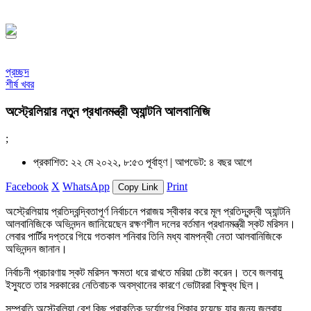
সফর, ১৪৪৮ হিজরি
প্রচ্ছদ
শীর্ষ খবর
অস্ট্রেলিয়ার নতুন প্রধানমন্ত্রী অ্যান্টনি আলবানিজি
;
প্রকাশিত: ২২ মে ২০২২, ৮:৫৩ পূর্বাহ্ণ |
আপডেট: ৪ বছর আগে
Facebook
X
WhatsApp
Print
Copy Link
অস্ট্রেলিয়ায় প্রতিদ্বন্দ্বিতাপূর্ণ নির্বাচনে পরাজয় স্বীকার করে মূল প্রতিদ্বন্দ্বী অ্যান্টনি
আলবানিজিকে অভিনন্দন জানিয়েছেন রক্ষণশীল দলের বর্তমান প্রধানমন্ত্রী স্কট মরিসন।
লেবার পার্টির দপ্তরে গিয়ে গতকাল শনিবার তিনি মধ্য বামপন্থী নেতা আলবানিজিকে
অভিনন্দন জানান।
নির্বাচনী প্রচারণায় স্কট মরিসন ক্ষমতা ধরে রাখতে মরিয়া চেষ্টা করেন। তবে জলবায়ু
ইস্যুতে তার সরকারের নেতিবাচক অবস্থানের কারণে ভোটাররা বিক্ষুব্ধ ছিল।
সম্প্রতি অস্ট্রেলিয়া বেশ কিছু প্রাকৃতিক দুর্যোগের শিকার হয়েছে যার জন্য জলবায়ু