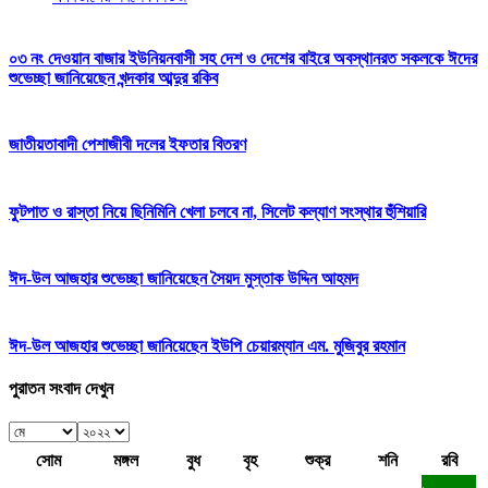
০৩ নং দেওয়ান বাজার ইউনিয়নবাসী সহ দেশ ও দেশের বাইরে অবস্থানরত সকলকে ঈদের
শুভেচ্ছা জানিয়েছেন খন্দকার আব্দুর রকিব
জাতীয়তাবাদী পেশাজীবী দলের ইফতার বিতরণ
ফুটপাত ও রাস্তা নিয়ে ছিনিমিনি খেলা চলবে না, সিলেট কল্যাণ সংস্থার হুঁশিয়ারি
ঈদ-উল আজহার শুভেচ্ছা জানিয়েছেন সৈয়দ মুস্তাক উদ্দিন আহমদ
ঈদ-উল আজহার শুভেচ্ছা জানিয়েছেন ইউপি চেয়ারম্যান এম. মুজিবুর রহমান
পুরাতন সংবাদ দেখুন
সোম
মঙ্গল
বুধ
বৃহ
শুক্র
শনি
রবি