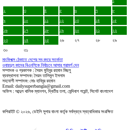
১
২
৩
৪
৫
৬
৭
৮
৯
১০
১১
১২
১৩
১৪
১৫
১৬
১৭
১৮
১৯
২০
২১
২২
২৩
২৪
২৫
২৬
২৭
২৮
২৯
৩০
৩১
মাংকিপক্স ঠেকাতে দেশের সব বন্দরে সতর্কতা
ওবায়দুল কাদের বিএনপিকে নির্বাচনে আসার পরামর্শ দেন
সম্পাদক ও প্রকাশক : সৈয়দ মুহিবুর রহমান মিছলু
ব্যবস্থাপনা সম্পাদক: সৈয়দ তালিমুল ইসলাম
সহযোগী সম্পাদক: মোঃ হাবিবুর রহমান
Email: dailysuperbangla@gmail.com
অফিস : আব্দুল খালিক ম্যানশন, দ্বিতীয় তলা, মেন্দিবাগ পয়েন্ট, সিলেট বাংলাদেশ
কপিরাইট © ২০২৬, ডেইলি সুপার বাংলা কর্তৃক সর্বস্বত্ব স্বত্বাধিকার সংরক্ষিত