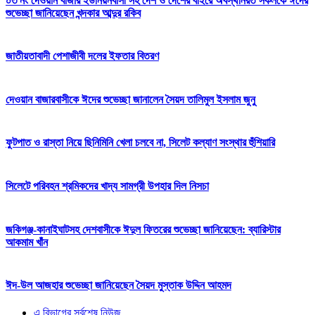
০৩ নং দেওয়ান বাজার ইউনিয়নবাসী সহ দেশ ও দেশের বাইরে অবস্থানরত সকলকে ঈদের
শুভেচ্ছা জানিয়েছেন খন্দকার আব্দুর রকিব
জাতীয়তাবাদী পেশাজীবী দলের ইফতার বিতরণ
দেওয়ান বাজারবাসীকে ঈদের শুভেচ্ছা জানালেন সৈয়দ তালিমুল ইসলাম জুনু
ফুটপাত ও রাস্তা নিয়ে ছিনিমিনি খেলা চলবে না, সিলেট কল্যাণ সংস্থার হুঁশিয়ারি
সিলেটে পরিবহন শ্রমিকদের খাদ্য সামগ্রী উপহার দিল নিসচা
জকিগঞ্জ-কানাইঘাটসহ দেশবাসীকে ঈদুল ফিতরের শুভেচ্ছা জানিয়েছেন: ব্যারিস্টার
আকমাম খাঁন
ঈদ-উল আজহার শুভেচ্ছা জানিয়েছেন সৈয়দ মুস্তাক উদ্দিন আহমদ
এ বিভাগের সর্বশেষ নিউজ