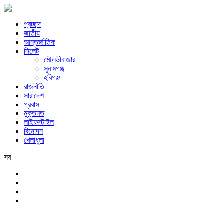
প্রচ্ছদ
জাতীয়
আন্তর্জাতিক
সিলেট
মৌলভীবাজার
সুনামগঞ্জ
হবিগঞ্জ
রাজনীতি
সারাদেশ
প্রবাস
মুক্তমত
লাইফস্টাইল
বিনোদন
খেলাধুলা
সব
সিলেট
বৃহস্পতিবার, ৬ই আগস্ট, ২০২৬ খ্রিস্টাব্দ, ২২শে শ্রাবণ, ১৪৩৩ বঙ্গাব্দ, ২৩শে