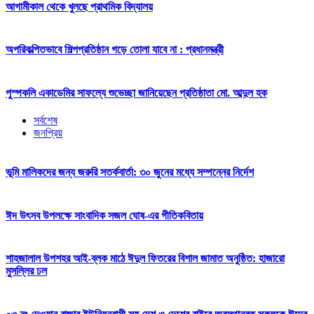
আগামীকাল থেকে খুলছে প্রাথমিক বিদ্যালয়
অপরিকল্পিতভাবে শিল্পপ্রতিষ্ঠান গড়ে তোলা যাবে না : প্রধানমন্ত্রী
পুস্পকলি একাডেমির সাফল্যে শুভেচ্ছা জানিয়েছেন প্রতিষ্ঠাতা মো. আব্দুল হক
সর্বশেষ
জনপ্রিয়
ভূমি মালিকদের জন্য জরুরি সতর্কবার্তা: ৩০ জুনের মধ্যে সম্পন্নের নির্দেশ
ঈদ উৎসব উপলক্ষে সাংবাদিক সজল ঘোষ-এর গীতিকবিতায়
শাহজালাল উপশহর আই-ব্লক মাঠে ঈদুল ফিতরের বিশাল জামাত অনুষ্ঠিত: হাজারো
মুসল্লির ঢল