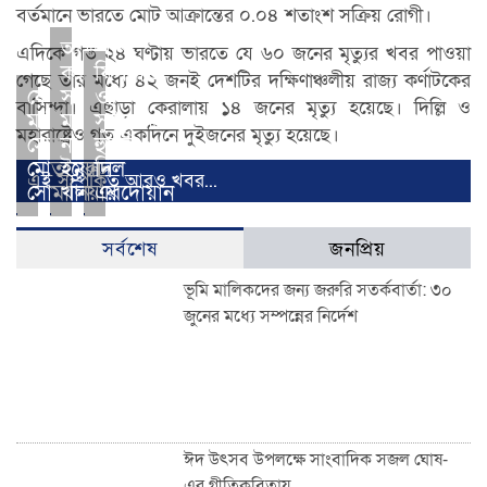
বর্তমানে ভারতে মোট আক্রান্তের ০.০৪ শতাংশ সক্রিয় রোগী।
আমদানি
এদিকে গত ২৪ ঘণ্টায় ভারতে যে ৬০ জনের মৃত্যুর খবর পাওয়া
করা
ফিনলান্ড
গেছে তার মধ্যে ৪২ জনই দেশটির দক্ষিণাঞ্চলীয় রাজ্য কর্ণাটকের
ফের
সরকার
ও
বাসিন্দা। এছাড়া কেরালায় ১৪ জনের মৃত্যু হয়েছে। দিল্লি ও
মার্কিন
মানব
সুইডেনকে
মহারাষ্ট্রেও গত একদিনে দুইজনের মৃত্যু হয়েছে।
সেনা
না:
হুমকি
মোতায়েন
ইমরান
দিল
এই সম্পর্কিত আরও খবর...
সোমালিয়ায়
খান
এরদোয়ান
সর্বশেষ
জনপ্রিয়
ভূমি মালিকদের জন্য জরুরি সতর্কবার্তা: ৩০
জুনের মধ্যে সম্পন্নের নির্দেশ
ঈদ উৎসব উপলক্ষে সাংবাদিক সজল ঘোষ-
এর গীতিকবিতায়