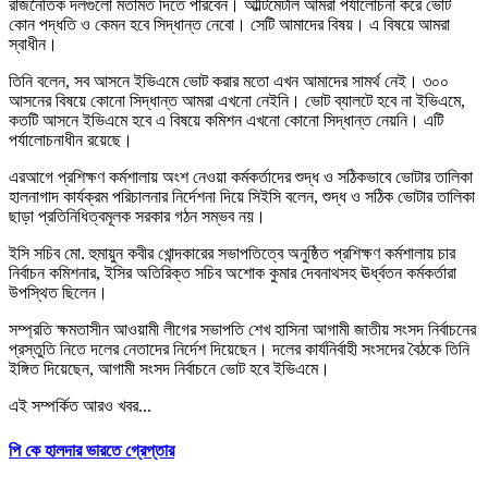
রাজনৈতিক দলগুলো মতামত দিতে পারবেন। আল্টিমেটলি আমরা পর্যালোচনা করে ভোট
কোন পদ্ধতি ও কেমন হবে সিদ্ধান্ত নেবো। সেটি আমাদের বিষয়। এ বিষয়ে আমরা
স্বাধীন।
তিনি বলেন, সব আসনে ইভিএমে ভোট করার মতো এখন আমাদের সামর্থ নেই। ৩০০
আসনের বিষয়ে কোনো সিদ্ধান্ত আমরা এখনো নেইনি। ভোট ব্যালটে হবে না ইভিএমে,
কতটি আসনে ইভিএমে হবে এ বিষয়ে কমিশন এখনো কোনো সিদ্ধান্ত নেয়নি। এটি
পর্যালোচনাধীন রয়েছে।
এরআগে প্রশিক্ষণ কর্মশালায় অংশ নেওয়া কর্মকর্তাদের শুদ্ধ ও সঠিকভাবে ভোটার তালিকা
হালনাগাদ কার্যক্রম পরিচালনার নির্দেশনা দিয়ে সিইসি বলেন, শুদ্ধ ও সঠিক ভোটার তালিকা
ছাড়া প্রতিনিধিত্বমূলক সরকার গঠন সম্ভব নয়।
ইসি সচিব মো. হুমায়ুন কবীর খোন্দকারের সভাপতিত্বে অনুষ্ঠিত প্রশিক্ষণ কর্মশালায় চার
নির্বাচন কমিশনার, ইসির অতিরিক্ত সচিব অশোক কুমার দেবনাথসহ ঊর্ধ্বতন কর্মকর্তারা
উপস্থিত ছিলেন।
সম্প্রতি ক্ষমতাসীন আওয়ামী লীগের সভাপতি শেখ হাসিনা আগামী জাতীয় সংসদ নির্বাচনের
প্রস্তুতি নিতে দলের নেতাদের নির্দেশ দিয়েছেন। দলের কার্যনির্বাহী সংসদের বৈঠকে তিনি
ইঙ্গিত দিয়েছেন, আগামী সংসদ নির্বাচনে ভোট হবে ইভিএমে।
এই সম্পর্কিত আরও খবর...
পি কে হালদার ভারতে গ্রেপ্তার