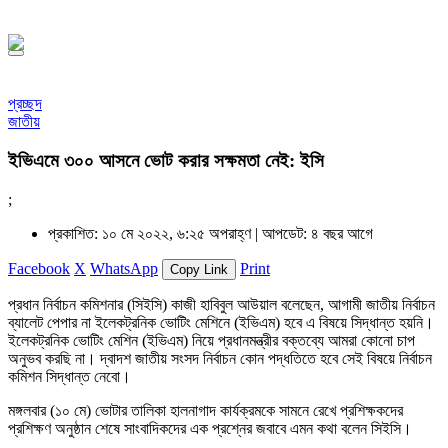
১৪৪৮ হিজরি
প্রচ্ছদ
জাতীয়
ইভিএমে ৩০০ আসনে ভোট করার সক্ষমতা নেই: ইসি
;
প্রকাশিত: ১০ মে ২০২২, ৬:২৫ অপরাহ্ণ |
আপডেট: ৪ বছর আগে
Facebook
X
WhatsApp
Print
Copy Link
প্রধান নির্বাচন কমিশনার (সিইসি) কাজী হাবিবুল আউয়াল বলেছেন, আগামী জাতীয় নির্বাচন
ব্যালেট পেপার না ইলেকট্রনিক ভোটিং মেশিনে (ইভিএম) হবে এ বিষয়ে সিদ্ধান্ত হয়নি।
ইলেকট্রনিক ভোটিং মেশিন (ইভিএম) নিয়ে প্রধানমন্ত্রীর বক্তব্যে আমরা কোনো চাপ
অনুভব করছি না। দ্বাদশ জাতীয় সংসদ নির্বাচন কোন পদ্ধতিতে হবে সেই বিষয়ে নির্বাচন
কমিশন সিদ্ধান্ত নেবো।
মঙ্গলবার (১০ মে) ভোটার তালিকা হালনাগাদ কার্যক্রমকে সামনে রেখে প্রশিক্ষকদের
প্রশিক্ষণ অনুষ্ঠান শেষে সাংবাদিকদের এক প্রশ্নের জবাবে এমন কথা বলেন সিইসি।