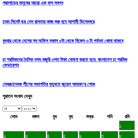
পদ্মাপাড়ের মানুষের আরো এক ধাপ স্বপ্ন
ঢাকা-সিলেট ছয় লেন রাস্তার কাজ শুরু হবে আগামী ডিসেম্বরে
বুধবার থেকে দেশের সব অফিস সকাল ৮টা থেকে বিকেল ৩ টা পর্যন্ত খোলা থাকবে
চা শ্রমিকদের দৈনিক নগদ মজুরি ৩শত টাকা ঘোষণা করতে হবে: বাংলাদেশ চা শ্রমিক
ফেডারেশন
স্বেচ্ছাসেবক লীগের সভাপতির মৃত্যুতে জুয়েল আহমদ’র শোক
পুরাতন সংবাদ দেখুন
সোম
মঙ্গল
বুধ
বৃহ
শুক্র
শনি
রবি
১
২
৩
৪
৫
৬
৭
৮