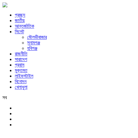
প্রচ্ছদ
জাতীয়
আন্তর্জাতিক
সিলেট
মৌলভীবাজার
সুনামগঞ্জ
হবিগঞ্জ
রাজনীতি
সারাদেশ
প্রবাস
মুক্তমত
লাইফস্টাইল
বিনোদন
খেলাধুলা
সব
সিলেট
শনিবার, ৮ই আগস্ট, ২০২৬ খ্রিস্টাব্দ, ২৪শে শ্রাবণ, ১৪৩৩ বঙ্গাব্দ, ২৫শে সফর,