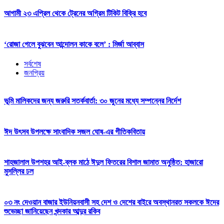
আগামী ২৩ এপ্রিল থেকে ট্রেনের অগ্রিম টিকিট বিক্রি হবে
‘রোজা গেলে বুঝবেন আন্দোলন কাকে বলে’ : মির্জা আব্বাস
সর্বশেষ
জনপ্রিয়
ভূমি মালিকদের জন্য জরুরি সতর্কবার্তা: ৩০ জুনের মধ্যে সম্পন্নের নির্দেশ
ঈদ উৎসব উপলক্ষে সাংবাদিক সজল ঘোষ-এর গীতিকবিতায়
শাহজালাল উপশহর আই-ব্লক মাঠে ঈদুল ফিতরের বিশাল জামাত অনুষ্ঠিত: হাজারো
মুসল্লির ঢল
০৩ নং দেওয়ান বাজার ইউনিয়নবাসী সহ দেশ ও দেশের বাইরে অবস্থানরত সকলকে ঈদের
শুভেচ্ছা জানিয়েছেন খন্দকার আব্দুর রকিব