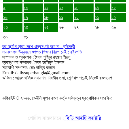
৯
১০
১১
১২
১৩
১৪
১৫
১৬
১৭
১৮
১৯
২০
২১
২২
২৩
২৪
২৫
২৬
২৭
২৮
২৯
৩০
৩১
বড় দুর্যোগ ছাড়া দেশে খাদ্যসংকট হবে না : কৃষিমন্ত্রী
মানবসম্পদ উন্নয়নে গুণগত শিক্ষার বিকল্প নেই : রাষ্ট্রপতি
সম্পাদক ও প্রকাশক : সৈয়দ মুহিবুর রহমান মিছলু
ব্যবস্থাপনা সম্পাদক: সৈয়দ তালিমুল ইসলাম
সহযোগী সম্পাদক: মোঃ হাবিবুর রহমান
Email: dailysuperbangla@gmail.com
অফিস : আব্দুল খালিক ম্যানশন, দ্বিতীয় তলা, মেন্দিবাগ পয়েন্ট, সিলেট বাংলাদেশ
কপিরাইট © ২০২৬, ডেইলি সুপার বাংলা কর্তৃক সর্বস্বত্ব স্বত্বাধিকার সংরক্ষিত
পোর্টাল বাস্তবায়নে :
বিডি আইটি ফ্যাক্টরি