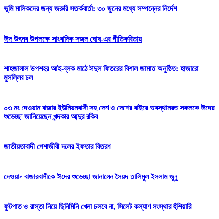
ভূমি মালিকদের জন্য জরুরি সতর্কবার্তা: ৩০ জুনের মধ্যে সম্পন্নের নির্দেশ
ঈদ উৎসব উপলক্ষে সাংবাদিক সজল ঘোষ-এর গীতিকবিতায়
শাহজালাল উপশহর আই-ব্লক মাঠে ঈদুল ফিতরের বিশাল জামাত অনুষ্ঠিত: হাজারো
মুসল্লির ঢল
০৩ নং দেওয়ান বাজার ইউনিয়নবাসী সহ দেশ ও দেশের বাইরে অবস্থানরত সকলকে ঈদের
শুভেচ্ছা জানিয়েছেন খন্দকার আব্দুর রকিব
জাতীয়তাবাদী পেশাজীবী দলের ইফতার বিতরণ
দেওয়ান বাজারবাসীকে ঈদের শুভেচ্ছা জানালেন সৈয়দ তালিমুল ইসলাম জুনু
ফুটপাত ও রাস্তা নিয়ে ছিনিমিনি খেলা চলবে না, সিলেট কল্যাণ সংস্থার হুঁশিয়ারি