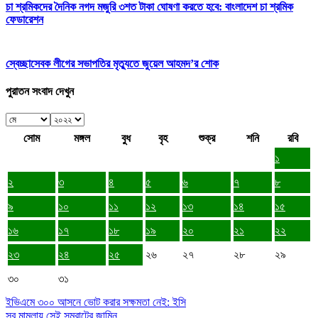
চা শ্রমিকদের দৈনিক নগদ মজুরি ৩শত টাকা ঘোষণা করতে হবে: বাংলাদেশ চা শ্রমিক
ফেডারেশন
স্বেচ্ছাসেবক লীগের সভাপতির মৃত্যুতে জুয়েল আহমদ’র শোক
পুরাতন সংবাদ দেখুন
সোম
মঙ্গল
বুধ
বৃহ
শুক্র
শনি
রবি
১
২
৩
৪
৫
৬
৭
৮
৯
১০
১১
১২
১৩
১৪
১৫
১৬
১৭
১৮
১৯
২০
২১
২২
২৩
২৪
২৫
২৬
২৭
২৮
২৯
৩০
৩১
ইভিএমে ৩০০ আসনে ভোট করার সক্ষমতা নেই: ইসি
সব মামলায় সেই সম্রাটের জামিন