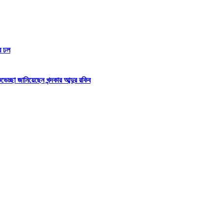
র ঢল
্ছা জানিয়েছেন খন্দকার আব্দুর রকিব