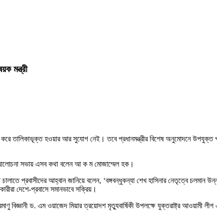
ক মন্ত্রী
তুন করে তালিকাভূক্ত হওয়ার আর সুযোগ নেই। তবে প্রধানমন্ত্রীর বিশেষ অনুমোদনে উপযুক্ত 
ে এক আলোচনা সভায় এসব কথা বলেন আ ক ম মোজাম্মেল হক।
রণা চালাতে প্রবাসীদের আহ্বান জানিয়ে বলেন, ‘বঙ্গবন্ধুকন্যা শেখ হাসিনার নেতৃত্বে চলমান উন
কারীরা দেশে-প্রবাসে সমানভাবে সক্রিয়।
ট পরমাণু বিজ্ঞানী ড. এম ওয়াজেদ মিয়ার ত্রয়োদশ মৃত্যুবার্ষিকী উপলক্ষে যুক্তরাষ্ট্র আওয়