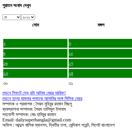
পুরাতন সংবাদ দেখুন
সোম
মঙ্গল
২
৩
৯
১০
১৬
১৭
২৩
২৪
৩০
৩১
লন্ডনে লিফটে দেড় ঘন্টা আটকা মেয়র আরিফ!
লন্ডনে হত্যা মামলার পলাতক আসামির সঙ্গে সিসিক মেয়র
সম্পাদক ও প্রকাশক : সৈয়দ মুহিবুর রহমান মিছলু
ব্যবস্থাপনা সম্পাদক: সৈয়দ তালিমুল ইসলাম
সহযোগী সম্পাদক: মোঃ হাবিবুর রহমান
Email: dailysuperbangla@gmail.com
অফিস : আব্দুল খালিক ম্যানশন, দ্বিতীয় তলা, মেন্দিবাগ পয়েন্ট, সিলেট বাংলাদেশ