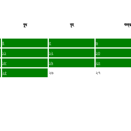
বুধ
বৃহ
শুক্র
৪
৫
৬
১১
১২
১৩
১৮
১৯
২০
২৫
২৬
২৭