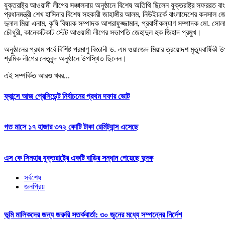
যুক্তরাষ্ট্র আওয়ামী লীগের সঞ্চালনায় অনুষ্ঠানে বিশেষ অতিথি ছিলেন যুক্তরাষ্ট্র সফররত
প্রধানমন্ত্রী শেখ হাসিনার বিশেষ সহকারী জাহাঙ্গীর আলম, নিউইয়র্কে বাংলাদেশের কনসাল জ
দুলাল মিয়া এনাম, কৃষি বিষয়ক সম্পাদক আশরাফুজ্জামান, প্রবাসীকল্যাণ সম্পাদক মো. সো
চৌধুরী, কানেকটিকাট স্টেট আওয়ামী লীগের সভাপতি জেহাদুল হক জিহাদ প্রমুখ।
অনুষ্ঠানের প্রথম পর্বে বিশিষ্ট পরমাণু বিজ্ঞানী ড. এম ওয়াজেদ মিয়ার ত্রয়োদশ মৃত্যুবার্
শ্রমিক লীগের নেতৃবৃন্দ অনুষ্ঠানে উপস্থিত ছিলেন।
এই সম্পর্কিত আরও খবর...
ফ্রান্সে আজ প্রেসিডেন্ট নির্বাচনের প্রথম দফার ভোট
গত মাসে ১৭ হাজার ৩৭২ কোটি টাকা রেমিট্যান্স এসেছে
এস‌ কে সিনহার যুক্তরাষ্ট্রে একটি বাড়ির সন্ধান পেয়েছে দুদক
সর্বশেষ
জনপ্রিয়
ভূমি মালিকদের জন্য জরুরি সতর্কবার্তা: ৩০ জুনের মধ্যে সম্পন্নের নির্দেশ