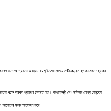
প্রমাণ সাপেক্ষে প্রবাসে অবস্থানরত মুক্তিযোদ্ধাদের তালিকাভূক্ত হওয়ার এখনো সুযোগ
্নয়নের পক্ষে ব্যাপক প্রচারণা চালাতে হবে। প্রধানমন্ত্রী শেখ হাসিনার যোগ্য নেতৃত্বে
ামী লীগ এ আলোচনা সভার আয়োজন করে।