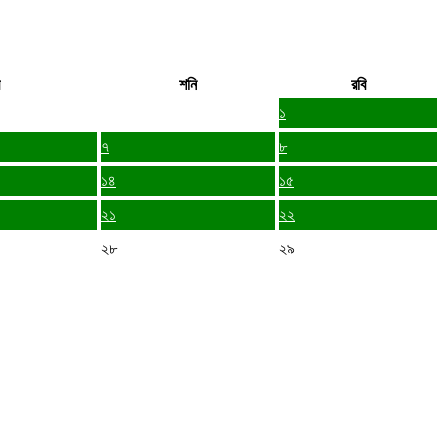
শনি
রবি
১
৭
৮
১৪
১৫
২১
২২
২৮
২৯