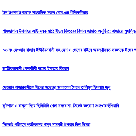
ঈদ উৎসব উপলক্ষে সাংবাদিক সজল ঘোষ-এর গীতিকবিতায়
শাহজালাল উপশহর আই-ব্লক মাঠে ঈদুল ফিতরের বিশাল জামাত অনুষ্ঠিত: হাজারো মুসল্লি
০৩ নং দেওয়ান বাজার ইউনিয়নবাসী সহ দেশ ও দেশের বাইরে অবস্থানরত সকলকে ঈদের শুভেচ
জাতীয়তাবাদী পেশাজীবী দলের ইফতার বিতরণ
দেওয়ান বাজারবাসীকে ঈদের শুভেচ্ছা জানালেন সৈয়দ তালিমুল ইসলাম জুনু
ফুটপাত ও রাস্তা নিয়ে ছিনিমিনি খেলা চলবে না, সিলেট কল্যাণ সংস্থার হুঁশিয়ারি
সিলেটে পরিবহন শ্রমিকদের খাদ্য সামগ্রী উপহার দিল নিসচা