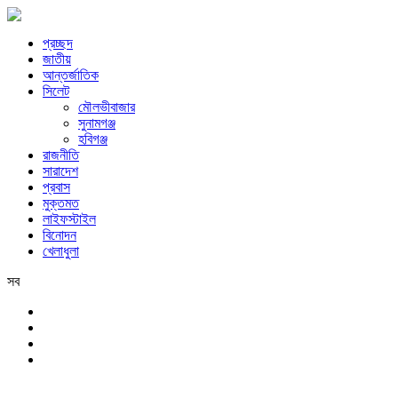
প্রচ্ছদ
জাতীয়
আন্তর্জাতিক
সিলেট
মৌলভীবাজার
সুনামগঞ্জ
হবিগঞ্জ
রাজনীতি
সারাদেশ
প্রবাস
মুক্তমত
লাইফস্টাইল
বিনোদন
খেলাধুলা
সব
সিলেট
শনিবার, ৮ই আগস্ট, ২০২৬ খ্রিস্টাব্দ, ২৪শে শ্রাবণ, ১৪৩৩ বঙ্গাব্দ, ২৫শে সফর, 