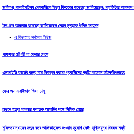
জকিগঞ্জ-কানাইঘাটসহ দেশবাসীকে ঈদুল ফিতরের শুভেচ্ছা জানিয়েছেন: ব্যারিস্টার আকমাম খ
ঈদ-উল আজহার শুভেচ্ছা জানিয়েছেন সৈয়দ মুস্তাক উদ্দিন আহমদ
এ বিভাগের সর্বশেষ নিউজ
গাফফার চৌধুরী না ফেরার দেশে
এনআইডি কার্ডের জন্য নাম নিবন্ধন করতে প্রবাসীদের প্রতি আহবান হাইকমিশনারের
ফের অন এরাইভাল ভিসা চালু
লন্ডনে হত্যা মামলার পলাতক আসামির সঙ্গে সিসিক মেয়র
মুক্তিযোদ্ধাদের নতুন করে তালিকাভুক্ত হওয়ার সুযোগ নেই: মুক্তিযুদ্ধ বিষয়ক মন্ত্রী