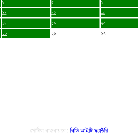
৪
৫
৬
১১
১২
১৩
১৮
১৯
২০
২৫
২৬
২৭
পোর্টাল বাস্তবায়নে :
বিডি আইটি ফ্যাক্টরি