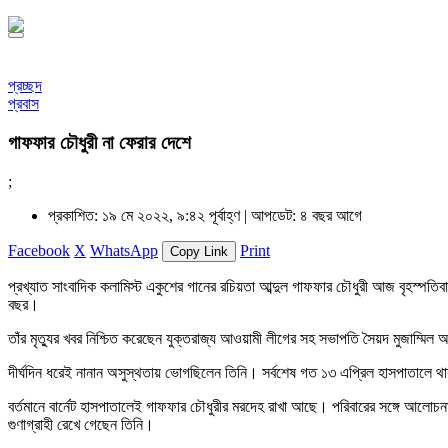
প্রচ্ছদ
প্রবাস
গাফফার চৌধুরী না ফেরার দেশে
;
প্রকাশিত: ১৯ মে ২০২২, ৯:৪২ পূর্বাহ্ণ |
আপডেট: ৪ বছর আগে
Facebook
X
WhatsApp
Print
Copy Link
প্রখ্যাত সাংবাদিক কলামিস্ট একুশের গানের রচিয়তা আব্দুল গাফফার চৌধুরী আজ বৃহস্পতিব
বছর।
তাঁর মৃত্যুর খবর নিশ্চিত করেছেন যুক্তরাজ্য আওয়ামী লীগের সহ সভাপতি সৈয়দ মুজাম্মিল
দীর্ঘদিন ধরেই নানান অসুস্থতায় ভোগছিলেন তিনি। সর্বশেষ গত ১৩ এপ্রিল হাসপাতালে থ
বর্তমানে বার্নেট হাসপাতালেই গাফফার চৌধুরীর মরদেহ রাখা আছে। পরিবারের সঙ্গে আলোচ
গুণাগ্রাহী রেখে গেছেন তিনি।