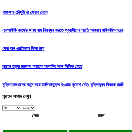
গাফফার চৌধুরী না ফেরার দেশে
এনআইডি কার্ডের জন্য নাম নিবন্ধন করতে প্রবাসীদের প্রতি আহবান হাইকমিশনারের
ফের অন এরাইভাল ভিসা চালু
লন্ডনে হত্যা মামলার পলাতক আসামির সঙ্গে সিসিক মেয়র
মুক্তিযোদ্ধাদের নতুন করে তালিকাভুক্ত হওয়ার সুযোগ নেই: মুক্তিযুদ্ধ বিষয়ক মন্ত্রী
পুরাতন সংবাদ দেখুন
সোম
মঙ্গল