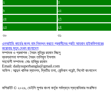
২
৩
৯
১০
১৬
১৭
২৩
২৪
৩০
৩১
এনআইডি কার্ডের জন্য নাম নিবন্ধন করতে প্রবাসীদের প্রতি আহবান হাইকমিশনারের
করোনায় মৃত্যু দেখল বাংলাদেশ
সম্পাদক ও প্রকাশক : সৈয়দ মুহিবুর রহমান মিছলু
ব্যবস্থাপনা সম্পাদক: সৈয়দ তালিমুল ইসলাম
সহযোগী সম্পাদক: মোঃ হাবিবুর রহমান
Email: dailysuperbangla@gmail.com
অফিস : আব্দুল খালিক ম্যানশন, দ্বিতীয় তলা, মেন্দিবাগ পয়েন্ট, সিলেট বাংলাদেশ
কপিরাইট © ২০২৬, ডেইলি সুপার বাংলা কর্তৃক সর্বস্বত্ব স্বত্বাধিকার সংরক্ষিত