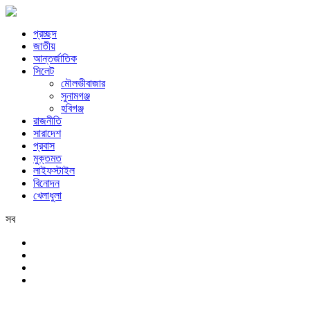
প্রচ্ছদ
জাতীয়
আন্তর্জাতিক
সিলেট
মৌলভীবাজার
সুনামগঞ্জ
হবিগঞ্জ
রাজনীতি
সারাদেশ
প্রবাস
মুক্তমত
লাইফস্টাইল
বিনোদন
খেলাধুলা
সব
সিলেট
শুক্রবার, ৭ই আগস্ট, ২০২৬ খ্রিস্টাব্দ, ২৩শে শ্রাবণ, ১৪৩৩ বঙ্গাব্দ, ২৪শে সফর,