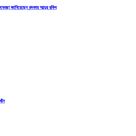
্ছা জানিয়েছেন খন্দকার আব্দুর রকিব
াঁন