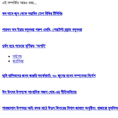
এই সম্পর্কিত আরও খবর...
কম দামে জুন থেকে সয়াবিন তেল বিক্রি টিসিবির
পারসন অব ইয়ার বসুন্ধরা গ্রুপ এম‌ডি, গ্রেটেস্ট ব্র্যান্ড বসুন্ধরা
দুর্বল হয়ে পড়েছে ঘূর্ণিঝড় ‘অশনি’
সর্বশেষ
জনপ্রিয়
ভূমি মালিকদের জন্য জরুরি সতর্কবার্তা: ৩০ জুনের মধ্যে সম্পন্নের নির্দেশ
ঈদ উৎসব উপলক্ষে সাংবাদিক সজল ঘোষ-এর গীতিকবিতায়
শাহজালাল উপশহর আই-ব্লক মাঠে ঈদুল ফিতরের বিশাল জামাত অনুষ্ঠিত: হাজারো মুসল্লি