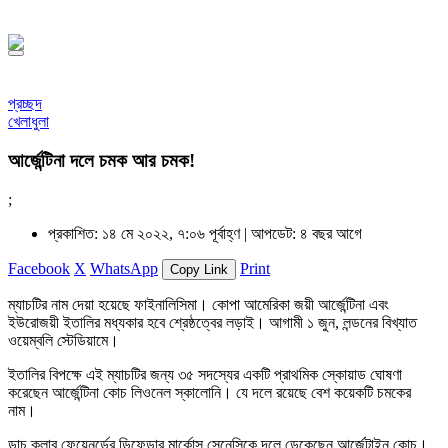
সফর, ১৪৪৮ হিজরি
প্রচ্ছদ
খেলাধুলা
আর্জেন্টিনা দলে চমক আর চমক!
;
প্রকাশিত: ১৪ মে ২০২২, ৭:০৬ পূর্বাহ্ণ |
আপডেট: ৪ বছর আগে
Facebook
X
WhatsApp
Print
Copy Link
ম্যাচটির নাম দেয়া হয়েছে ফাইনালিসিমা। কোপা আমেরিকা জয়ী আর্জেন্টিনা এবং
ইউরোজয়ী ইতালির মধ্যকার হবে শ্রেষ্ঠত্বের লড়াই। আগামী ১ জুন, লন্ডনের বিখ্যাত
ওয়েম্বলি স্টেডিয়ামে।
ইতালির বিপক্ষে এই ম্যাচটির জন্য ৩৫ সদস্যের একটি প্রাথমিক স্কোয়াড ঘোষণা
করেছেন আর্জেন্টিনা কোচ লিওনেল স্কালোনি। যে দলে রয়েছে বেশ কয়েকটি চমকের
নাম।
ডাচ ক্লাব ফেয়েনুর্ডের ডিফেন্ডার মার্কোস সেনেসিকে দলে ডেকেছেন আর্জেন্টাইন কোচ।