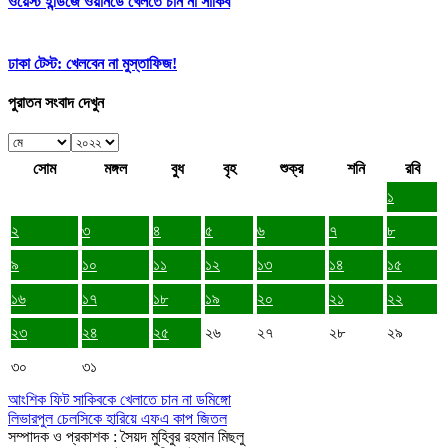
ওয়েস্ট ইন্ডিজে ওয়ানডে খেলতে চান না সাকিব
ঢাকা টেস্ট: খেলবেন না মুস্তাফিজ!
পুরাতন সংবাদ দেখুন
সোম
মঙ্গল
বুধ
বৃহ
শুক্র
শনি
রবি
১
২
৩
৪
৫
৬
৭
৮
৯
১০
১১
১২
১৩
১৪
১৫
১৬
১৭
১৮
১৯
২০
২১
২২
২৩
২৪
২৫
২৬
২৭
২৮
২৯
৩০
৩১
আংশিক ফিট সাকিবকে খেলাতে চান না ডমিঙ্গো
লিভারপুল চেলসিকে হারিয়ে এফএ কাপ জিতল
সম্পাদক ও প্রকাশক : সৈয়দ মুহিবুর রহমান মিছলু