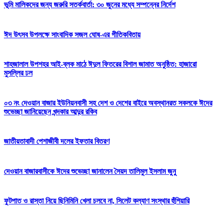
ভূমি মালিকদের জন্য জরুরি সতর্কবার্তা: ৩০ জুনের মধ্যে সম্পন্নের নির্দেশ
ঈদ উৎসব উপলক্ষে সাংবাদিক সজল ঘোষ-এর গীতিকবিতায়
শাহজালাল উপশহর আই-ব্লক মাঠে ঈদুল ফিতরের বিশাল জামাত অনুষ্ঠিত: হাজারো
মুসল্লির ঢল
০৩ নং দেওয়ান বাজার ইউনিয়নবাসী সহ দেশ ও দেশের বাইরে অবস্থানরত সকলকে ঈদের
শুভেচ্ছা জানিয়েছেন খন্দকার আব্দুর রকিব
জাতীয়তাবাদী পেশাজীবী দলের ইফতার বিতরণ
দেওয়ান বাজারবাসীকে ঈদের শুভেচ্ছা জানালেন সৈয়দ তালিমুল ইসলাম জুনু
ফুটপাত ও রাস্তা নিয়ে ছিনিমিনি খেলা চলবে না, সিলেট কল্যাণ সংস্থার হুঁশিয়ারি