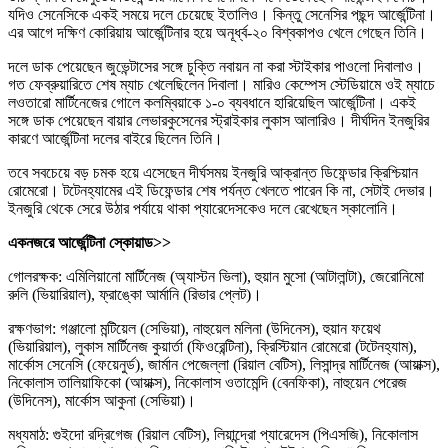
যদিও সেনেসিকে একই সময়ে দলে চেয়েছে ইতালিও। কিন্তু সেনেসির পছন্দ আর্জেন্টিনা।
এর আগে দক্ষিণ কোরিয়ায় আর্জেন্টিনার হয়ে অনূর্ধ্ব-২০ বিশ্বকাপও খেলে গেছেন তিনি।
দলে ডাক পেয়েছেন জুভেন্টাসের সঙ্গে চুক্তি নবায়ন না করা স্টাইকার পাওলো দিবালাও।
গত ফেব্রুয়ারিতে শেষ ম্যাচ খেলেছিলেন দিবালা। মারিও কেম্পেস স্টেডিয়ামে ওই ম্যাচে
লওতারো মার্টিনেজের গোলে কলম্বিয়াকে ১-০ ব্যবধানে হারিয়েছিল আর্জেন্টিনা। একই
সঙ্গে ডাক পেয়েছেন বায়ার লেভারকুসেনের স্ট্রাইকার লুকাস আলারিও। দীর্ঘদিন ইনজুরির
কারণে আর্জেন্টিনা দলের বাইরে ছিলেন তিনি।
তবে সবচেয়ে বড় চমক হয়ে এসেছেন দীর্ঘসময় ইনজুরি আক্রান্ত ডিফেন্ডার ক্রিশ্চিয়ান
রোমেরো। টটেনহ্যামের এই ডিফেন্ডার শেষ পর্যন্ত খেলতে পারেন কি না, সেটাই দেভার।
ইনজুরি থেকে সেরে উঠার পর্যায়ে থাকা প্যারেদেসকেও দলে রেখেছেন স্কালোনি।
একনজরে আর্জেন্টিনা স্কোয়াড>>
গোলরক্ষক: এমিলিয়ানো মার্টিনেজ (অ্যাস্টন ভিলা), হুয়ান মুসো (আটালান্টা), জেরোনিমো
রুলি (ভিয়ারিয়াল), ফ্রাঙ্কো আর্মানি (রিভার প্লেট)।
রক্ষণভাগ: গঞ্জালো মন্টিয়েল (সেভিয়া), নাহুয়েল মলিনা (উদিনেস), হুয়ান ফয়েথ
(ভিয়ারিয়াল), লুকাস মার্টিনেজ কুয়ার্তা (ফিওরেন্টিনা), ক্রিস্টিয়ান রোমেরো (টটেনহ্যাম),
মার্কোস সেনেসি (ফেয়েনুর্ড), জার্মান পেজেল্লা (রিয়াল বেটিস), লিসান্দ্র মার্টিনেজ (আয়াক্স),
নিকোলাস তালিয়াফিকো (আয়াক্স), নিকোলাস ওতামেন্দি (বেনফিকা), নাহুয়েন পেরেজ
(উদিনেস), মার্কোস আকুনা (সেভিয়া)।
মধ্যমাঠ: গুইদো রদ্রিগেজ (রিয়াল বেটিস), লিয়ান্দ্রো প্যারেদেস (পিএসজি), নিকোলাস