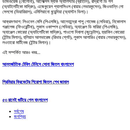
ডমিংগুয়েজ (বোলোনা), আলেক্সিস ম্যাক অ্যালিস্টার (ব্রাইটন), রদ্রিগো ডি পল
(অ্যাটলেটিকো মাদ্রিদ), এজেকুয়েল প্যালাসিওস (বায়ার লেভারকুসেন), জিওভান্নি লো
সেলসো (ভিয়ারিয়াল), এমিলিয়ানো বুয়েন্দিয়া (অ্যাস্টন ভিলা)।
আক্রমণভাগ: লিওনেল মেসি (পিএসজি), আলেহান্দ্রো পাপু গোমেজ (সেভিয়া), নিকোলাস
গঞ্জালেজ (ফিওরেন্টিনা), লুকাস ওকাম্পস (সেভিয়া), অ্যাঞ্জেল ডি মারিয়া (পিএসজি),
অ্যাঞ্জেল কোরেয়া (অ্যাটলেটিকো মাদ্রিদ), পাওলো দিবালা (জুভেন্টাস), হুয়াকিন কোরেয়া
(ইন্টার মিলান), হুলিয়ান আলভারেজ (রিভার প্লেট), লুকাস আলারিও (বায়ার লেভারকুসেন),
লওতারো মার্টিনেজ (ইন্টার মিলান)।
এই সম্পর্কিত আরও খবর...
আন্তর্জাতিক টেবিল টেনিসে সোনা জিতল বাংলাদেশ
প্রিমিয়ার ক্রিকেটের শিরোপা জিতল শেখ জামাল
৫৩ রানেই গুটিয়ে গেল বাংলাদেশ
সর্বশেষ
জনপ্রিয়