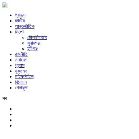
প্রচ্ছদ
জাতীয়
আন্তর্জাতিক
সিলেট
মৌলভীবাজার
সুনামগঞ্জ
হবিগঞ্জ
রাজনীতি
সারাদেশ
প্রবাস
মুক্তমত
লাইফস্টাইল
বিনোদন
খেলাধুলা
সব
সিলেট
সোমবার, ১০ই আগস্ট, ২০২৬ খ্রিস্টাব্দ, ২৬শে শ্রাবণ, ১৪৩৩ বঙ্গাব্দ, ২৭শে