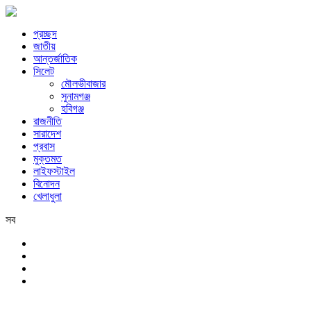
প্রচ্ছদ
জাতীয়
আন্তর্জাতিক
সিলেট
মৌলভীবাজার
সুনামগঞ্জ
হবিগঞ্জ
রাজনীতি
সারাদেশ
প্রবাস
মুক্তমত
লাইফস্টাইল
বিনোদন
খেলাধুলা
সব
সিলেট
শনিবার, ৮ই আগস্ট, ২০২৬ খ্রিস্টাব্দ, ২৪শে শ্রাবণ, ১৪৩৩ বঙ্গাব্দ, ২৫শে সফর,