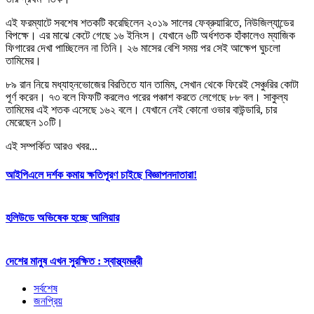
এই ফরম্যাটে সবশেষ শতকটি করেছিলেন ২০১৯ সালের ফেব্রুয়ারিতে, নিউজিল্যান্ডের
বিপক্ষে। এর মাঝে কেটে গেছে ১৬ ইনিংস। যেখানে ৬টি অর্ধশতক হাঁকালেও ম্যাজিক
ফিগারের দেখা পাচ্ছিলেন না তিনি। ২৬ মাসের বেশি সময় পর সেই আক্ষেপ ঘুচলো
তামিমের।
৮৯ রান নিয়ে মধ্যাহ্নভোজের বিরতিতে যান তামিম, সেখান থেকে ফিরেই সেঞ্চুরির কোটা
পূর্ণ করেন। ৭৩ বলে ফিফটি করলেও পরের পঞ্চাশ করতে লেগেছে ৮৮ বল। সাকুল্য
তামিমের এই শতক এসেছে ১৬২ বলে। যেখানে নেই কোনো ওভার বাউন্ডারি, চার
মেরেছেন ১০টি।
এই সম্পর্কিত আরও খবর...
আইপিএলে দর্শক কমায় ক্ষতিপূরণ চাইছে বিজ্ঞাপনদাতারা!
হলিউডে অভিষেক হচ্ছে আলিয়ার
দেশের মানুষ এখন সুরক্ষিত : স্বাস্থ্যমন্ত্রী
সর্বশেষ
জনপ্রিয়