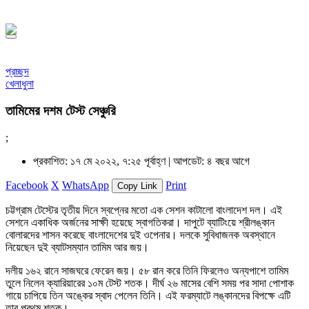
১৪৪৮ হিজরি
প্রচ্ছদ
খেলাধুলা
তামিমের দশম টেস্ট সেঞ্চুরি
;
প্রকাশিত: ১৭ মে ২০২২, ৭:২৫ পূর্বাহ্ণ |
আপডেট: ৪ বছর আগে
Facebook
X
WhatsApp
Print
Copy Link
চট্টগ্রাম টেস্টের তৃতীয় দিনে স্বপ্নের মতো এক সেশন কাটালো বাংলাদেশ দল। এই
সেশনে একাধিক অর্জনের সাক্ষী হয়েছে স্বাগতিকরা। দাপুটে ব্যাটিংয়ে শ্রীলঙ্কান
বোলারদের শাসন করেছে বাংলাদেশের দুই ওপেনার। দলকে সুবিধাজনক অবস্থানে
নিয়েছেন দুই ব্যাটসম্যান তামিম আর জয়।
দলীয় ১৬২ রানে সাজঘরে ফেরেন জয়। ৫৮ রান করে তিনি ফিরলেও অন্যপাশে তামিম
তুলে নিলেন ক্যারিয়ারের ১০ম টেস্ট শতক। দীর্ঘ ২৬ মাসের বেশি সময় পর সাদা পোশাক
গায়ে চাপিয়ে তিন অঙ্কের স্বাদ পেলেন তিনি। এই ফরম্যাটে লঙ্কানদের বিপক্ষে এটি
তার প্রথম শতক।