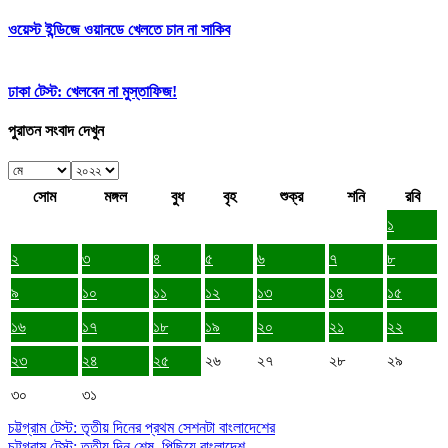
ওয়েস্ট ইন্ডিজে ওয়ানডে খেলতে চান না সাকিব
ঢাকা টেস্ট: খেলবেন না মুস্তাফিজ!
পুরাতন সংবাদ দেখুন
সোম
মঙ্গল
বুধ
বৃহ
শুক্র
শনি
রবি
১
২
৩
৪
৫
৬
৭
৮
৯
১০
১১
১২
১৩
১৪
১৫
১৬
১৭
১৮
১৯
২০
২১
২২
২৩
২৪
২৫
২৬
২৭
২৮
২৯
৩০
৩১
চট্টগ্রাম টেস্ট: তৃতীয় দিনের প্রথম সেশনটা বাংলাদেশের
চট্টগ্রাম টেস্ট: তৃতীয় দিন শেষ, পিছিয়ে বাংলাদেশ