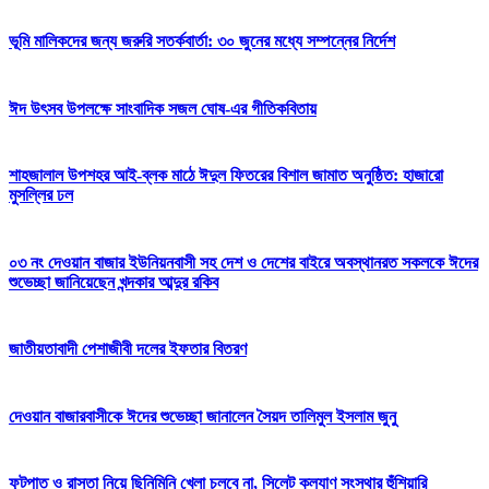
ভূমি মালিকদের জন্য জরুরি সতর্কবার্তা: ৩০ জুনের মধ্যে সম্পন্নের নির্দেশ
ঈদ উৎসব উপলক্ষে সাংবাদিক সজল ঘোষ-এর গীতিকবিতায়
শাহজালাল উপশহর আই-ব্লক মাঠে ঈদুল ফিতরের বিশাল জামাত অনুষ্ঠিত: হাজারো
মুসল্লির ঢল
০৩ নং দেওয়ান বাজার ইউনিয়নবাসী সহ দেশ ও দেশের বাইরে অবস্থানরত সকলকে ঈদের
শুভেচ্ছা জানিয়েছেন খন্দকার আব্দুর রকিব
জাতীয়তাবাদী পেশাজীবী দলের ইফতার বিতরণ
দেওয়ান বাজারবাসীকে ঈদের শুভেচ্ছা জানালেন সৈয়দ তালিমুল ইসলাম জুনু
ফুটপাত ও রাস্তা নিয়ে ছিনিমিনি খেলা চলবে না, সিলেট কল্যাণ সংস্থার হুঁশিয়ারি