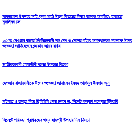
শাহজালাল উপশহর আই-ব্লক মাঠে ঈদুল ফিতরের বিশাল জামাত অনুষ্ঠিত: হাজারো
মুসল্লির ঢল
০৩ নং দেওয়ান বাজার ইউনিয়নবাসী সহ দেশ ও দেশের বাইরে অবস্থানরত সকলকে ঈদের
শুভেচ্ছা জানিয়েছেন খন্দকার আব্দুর রকিব
জাতীয়তাবাদী পেশাজীবী দলের ইফতার বিতরণ
দেওয়ান বাজারবাসীকে ঈদের শুভেচ্ছা জানালেন সৈয়দ তালিমুল ইসলাম জুনু
ফুটপাত ও রাস্তা নিয়ে ছিনিমিনি খেলা চলবে না, সিলেট কল্যাণ সংস্থার হুঁশিয়ারি
সিলেটে পরিবহন শ্রমিকদের খাদ্য সামগ্রী উপহার দিল নিসচা