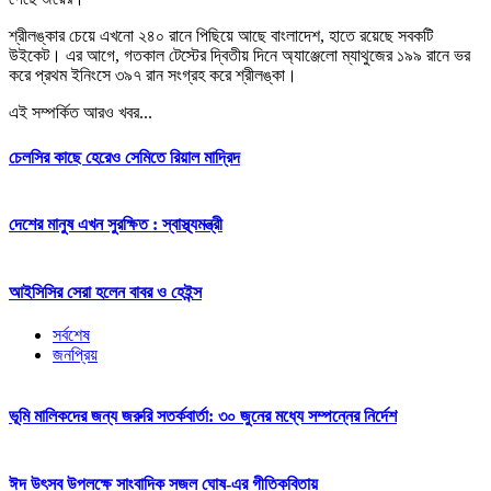
শ্রীলঙ্কার চেয়ে এখনো ২৪০ রানে পিছিয়ে আছে বাংলাদেশ, হাতে রয়েছে সবকটি
উইকেট। এর আগে, গতকাল টেস্টের দ্বিতীয় দিনে অ্যাঞ্জেলো ম্যাথুজের ১৯৯ রানে ভর
করে প্রথম ইনিংসে ৩৯৭ রান সংগ্রহ করে শ্রীলঙ্কা।
এই সম্পর্কিত আরও খবর...
চেলসির কাছে হেরেও সেমিতে রিয়াল মাদ্রিদ
দেশের মানুষ এখন সুরক্ষিত : স্বাস্থ্যমন্ত্রী
আইসিসির সেরা হলেন বাবর ও হেইন্স
সর্বশেষ
জনপ্রিয়
ভূমি মালিকদের জন্য জরুরি সতর্কবার্তা: ৩০ জুনের মধ্যে সম্পন্নের নির্দেশ
ঈদ উৎসব উপলক্ষে সাংবাদিক সজল ঘোষ-এর গীতিকবিতায়