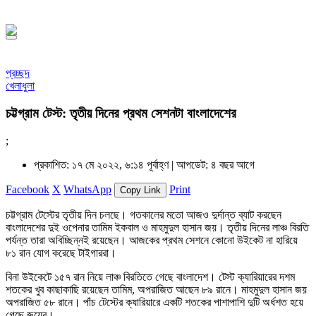
১৪৪৮ হিজরি
প্রচ্ছদ
খেলাধুলা
চট্টগ্রাম টেস্ট: তৃতীয় দিনের প্রথম সেশনটা বাংলাদেশের
;
প্রকাশিত: ১৭ মে ২০২২, ৬:১৪ পূর্বাহ্ণ |
আপডেট: ৪ বছর আগে
Facebook
X
WhatsApp
Print
Copy Link
চট্টগ্রাম টেস্টের তৃতীয় দিন চলছে। গতকালের মতো আজও দুর্দান্ত ব্যাট করছেন
বাংলাদেশের দুই ওপেনার তামিম ইকবাল ও মাহমুদুল হাসান জয়। তৃতীয় দিনের লাঞ্চ বিরতি
পর্যন্ত তারা অবিচ্ছিন্নই রয়েছেন। আজকের প্রথম সেশনে কোনো উইকেট না হারিয়ে
৮১ রান যোগ করেছে টাইগাররা।
বিনা উইকেটে ১৫৭ রান নিয়ে লাঞ্চ বিরতিতে গেছে বাংলাদেশ। টেস্ট ক্যারিয়ারের দশম
শতকের খুব কাছাকাছি রয়েছেন তামিম, অপরাজিত আছেন ৮৯ রানে। মাহমুদুল হাসান জয়
অপরাজিত ৫৮ রানে। পাঁচ টেস্টের ক্যারিয়ারে একটি শতকের পাশাপাশি দুটি অর্ধশত হয়ে
গেছে জয়ের।