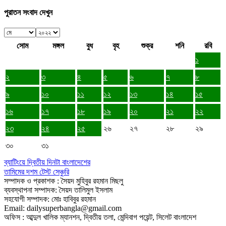
পুরাতন সংবাদ দেখুন
সোম
মঙ্গল
বুধ
বৃহ
শুক্র
শনি
রবি
১
২
৩
৪
৫
৬
৭
৮
৯
১০
১১
১২
১৩
১৪
১৫
১৬
১৭
১৮
১৯
২০
২১
২২
২৩
২৪
২৫
২৬
২৭
২৮
২৯
৩০
৩১
ব্যাটিংয়ে দ্বিতীয় দিনটা বাংলাদেশের
তামিমের দশম টেস্ট সেঞ্চুরি
সম্পাদক ও প্রকাশক : সৈয়দ মুহিবুর রহমান মিছলু
ব্যবস্থাপনা সম্পাদক: সৈয়দ তালিমুল ইসলাম
সহযোগী সম্পাদক: মোঃ হাবিবুর রহমান
Email: dailysuperbangla@gmail.com
অফিস : আব্দুল খালিক ম্যানশন, দ্বিতীয় তলা, মেন্দিবাগ পয়েন্ট, সিলেট বাংলাদেশ