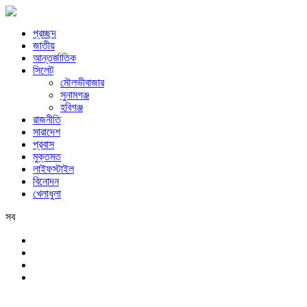
প্রচ্ছদ
জাতীয়
আন্তর্জাতিক
সিলেট
মৌলভীবাজার
সুনামগঞ্জ
হবিগঞ্জ
রাজনীতি
সারাদেশ
প্রবাস
মুক্তমত
লাইফস্টাইল
বিনোদন
খেলাধুলা
সব
সিলেট
শনিবার, ৮ই আগস্ট, ২০২৬ খ্রিস্টাব্দ, ২৪শে শ্রাবণ, ১৪৩৩ বঙ্গাব্দ, ২৫শে সফর,