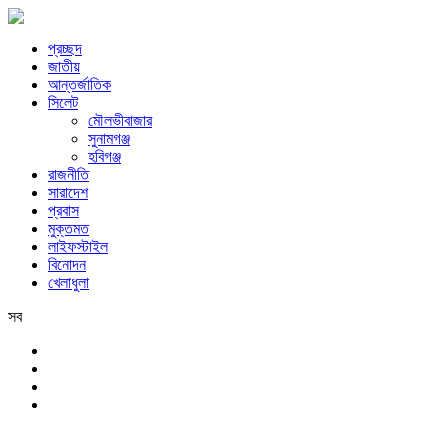
প্রচ্ছদ
জাতীয়
আন্তর্জাতিক
সিলেট
মৌলভীবাজার
সুনামগঞ্জ
হবিগঞ্জ
রাজনীতি
সারাদেশ
প্রবাস
মুক্তমত
লাইফস্টাইল
বিনোদন
খেলাধুলা
সব
সিলেট
শনিবার, ৮ই আগস্ট, ২০২৬ খ্রিস্টাব্দ, ২৪শে শ্রাবণ, ১৪৩৩ বঙ্গাব্দ, ২৫শে সফর,