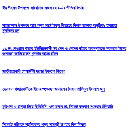
ঈদ উৎসব উপলক্ষে সাংবাদিক সজল ঘোষ-এর গীতিকবিতায়
শাহজালাল উপশহর আই-ব্লক মাঠে ঈদুল ফিতরের বিশাল জামাত অনুষ্ঠিত: হাজারো
মুসল্লির ঢল
০৩ নং দেওয়ান বাজার ইউনিয়নবাসী সহ দেশ ও দেশের বাইরে অবস্থানরত সকলকে ঈদের
শুভেচ্ছা জানিয়েছেন খন্দকার আব্দুর রকিব
জাতীয়তাবাদী পেশাজীবী দলের ইফতার বিতরণ
দেওয়ান বাজারবাসীকে ঈদের শুভেচ্ছা জানালেন সৈয়দ তালিমুল ইসলাম জুনু
ফুটপাত ও রাস্তা নিয়ে ছিনিমিনি খেলা চলবে না, সিলেট কল্যাণ সংস্থার হুঁশিয়ারি
সিলেটে পরিবহন শ্রমিকদের খাদ্য সামগ্রী উপহার দিল নিসচা