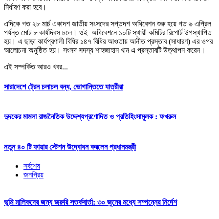
নির্ধারণ করা হবে।
এদিকে গত ২৮ মার্চ একাদশ জাতীয় সংসদের সপ্তদশ অধিবেশন শুরু হয়ে গত ৬ এপ্রিল
পর্যন্ত মোট ৮ কার্যদিবস চলে। ওই অধিবেশনে ১০টি স্থায়ী কমিটির রিপোর্ট উপস্থাপিত
হয়। এ ছাড়া কার্যপ্রণালী বিধির ১৪৭ বিধির আওতায় আনীত প্রস্তাব (সাধারণ) এর ওপর
আলোচনা অনুষ্ঠিত হয়। সংসদ সদস্য শাহজাহান খান এ প্রস্তাবটি উত্থাপন করেন।
এই সম্পর্কিত আরও খবর...
সারাদেশে ট্রেন চলাচল বন্ধ, ভোগান্তিতে যাত্রীরা
দুদকের মামলা রাজনৈতিক উদ্দেশ্যপ্রণোদিত ও প্রতিহিংসামূলক : ফখরুল
নতুন ৪০ টি ফায়ার স্টেশন উদ্বোধন করলেন প্রধানমন্ত্রী
সর্বশেষ
জনপ্রিয়
ভূমি মালিকদের জন্য জরুরি সতর্কবার্তা: ৩০ জুনের মধ্যে সম্পন্নের নির্দেশ