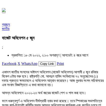
১৪৪৮ হিজরি
প্রচ্ছদ
জাতীয়
বাজেট অধিবেশন ৫ জুন
;
প্রকাশিত: ১৮ মে ২০২২, ২:০০ অপরাহ্ণ |
আপডেট: ৪ বছর আগে
Facebook
X
WhatsApp
Print
Copy Link
একাদশ জাতীয় সংসদের অষ্টাদশ অধিবেশন (বাজেট অধিবেশন) আগামী ৫ জুন রবিবার
বিকেল ৫টায় শুরু হবে। রাষ্ট্রপতি মো. আবদুল হামিদ সংবিধানের ৭২ অনুচ্ছেদের (১)
দফায় প্রদত্ত ক্ষমতাবলে এ অধিবেশন আহ্বান করেছেন। আজ বুধবার সংসদ সচিবালয়ের
এক সংবাদ বিজ্ঞপ্তিতে এ কথা জানানো হয়।
আসন্ন অধিবেশনে ২০২২-২৩ অর্থ বছরের বাজেট পেশ ও পাস করা হবে।
ফলে গুরুত্বপূর্ণ এ অধিবেশন দীর্ঘস্থায়ী হবার কথা রয়েছে। তবে স্পিকারের সভাপতিত্বে
সংসদ কার্য-উপদেষ্টা কমিটির সভায় আসন্ন অধিবেশনের কার্যক্রম এবং কতদিন চলবে তা