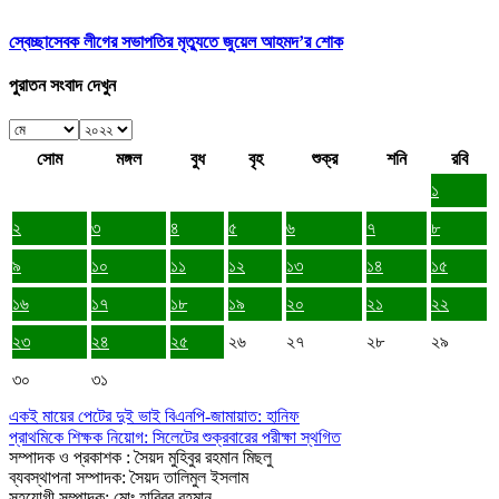
স্বেচ্ছাসেবক লীগের সভাপতির মৃত্যুতে জুয়েল আহমদ’র শোক
পুরাতন সংবাদ দেখুন
সোম
মঙ্গল
বুধ
বৃহ
শুক্র
শনি
রবি
১
২
৩
৪
৫
৬
৭
৮
৯
১০
১১
১২
১৩
১৪
১৫
১৬
১৭
১৮
১৯
২০
২১
২২
২৩
২৪
২৫
২৬
২৭
২৮
২৯
৩০
৩১
একই মায়ের পেটের দুই ভাই বিএনপি-জামায়াত: হানিফ
প্রাথমিকে শিক্ষক নিয়োগ: সিলেটের শুক্রবারের পরীক্ষা স্থগিত
সম্পাদক ও প্রকাশক : সৈয়দ মুহিবুর রহমান মিছলু
ব্যবস্থাপনা সম্পাদক: সৈয়দ তালিমুল ইসলাম
সহযোগী সম্পাদক: মোঃ হাবিবুর রহমান