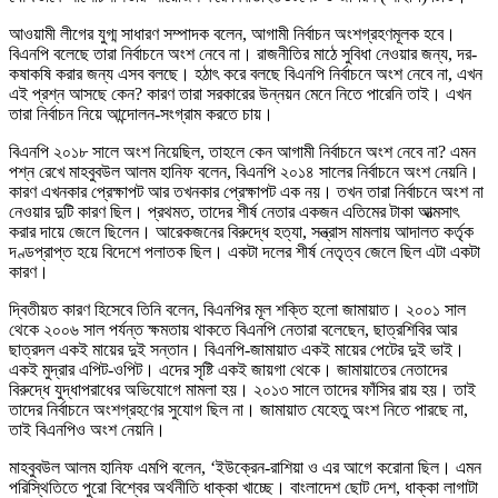
আওয়ামী লীগের যুগ্ম সাধারণ সম্পাদক বলেন, আগামী নির্বাচন অংশগ্রহণমূলক হবে।
বিএনপি বলেছে তারা নির্বাচনে অংশ নেবে না। রাজনীতির মাঠে সুবিধা নেওয়ার জন্য, দর-
কষাকষি করার জন্য এসব বলছে। হঠাৎ করে বলছে বিএনপি নির্বাচনে অংশ নেবে না, এখন
এই প্রশ্ন আসছে কেন? কারণ তারা সরকারের উন্নয়ন মেনে নিতে পারেনি তাই। এখন
তারা নির্বাচন নিয়ে আন্দোলন-সংগ্রাম করতে চায়।
বিএনপি ২০১৮ সালে অংশ নিয়েছিল, তাহলে কেন আগামী নির্বাচনে অংশ নেবে না? এমন
পশ্ন রেখে মাহবুবউল আলম হানিফ বলেন, বিএনপি ২০১৪ সালের নির্বাচনে অংশ নেয়নি।
কারণ এখনকার প্রেক্ষাপট আর তখনকার প্রেক্ষাপট এক নয়। তখন তারা নির্বাচনে অংশ না
নেওয়ার দুটি কারণ ছিল। প্রথমত, তাদের শীর্ষ নেতার একজন এতিমের টাকা আত্মসাৎ
করার দায়ে জেলে ছিলেন। আরেকজনের বিরুদ্ধে হত্যা, সন্ত্রাস মামলায় আদালত কর্তৃক
দণ্ডপ্রাপ্ত হয়ে বিদেশে পলাতক ছিল। একটা দলের শীর্ষ নেতৃত্ব জেলে ছিল এটা একটা
কারণ।
দ্বিতীয়ত কারণ হিসেবে তিনি বলেন, বিএনপির মূল শক্তি হলো জামায়াত। ২০০১ সাল
থেকে ২০০৬ সাল পর্যন্ত ক্ষমতায় থাকতে বিএনপি নেতারা বলেছেন, ছাত্রশিবির আর
ছাত্রদল একই মায়ের দুই সন্তান। বিএনপি-জামায়াত একই মায়ের পেটের দুই ভাই।
একই মুদ্রার এপিট-ওপিট। এদের সৃষ্টি একই জায়গা থেকে। জামায়াতের নেতাদের
বিরুদ্ধে যুদ্ধাপরাধের অভিযোগে মামলা হয়। ২০১৩ সালে তাদের ফাঁসির রায় হয়। তাই
তাদের নির্বাচনে অংশগ্রহণের সুযোগ ছিল না। জামায়াত যেহেতু অংশ নিতে পারছে না,
তাই বিএনপিও অংশ নেয়নি।
মাহবুবউল আলম হানিফ এমপি বলেন, ‘ইউক্রেন-রাশিয়া ও এর আগে করোনা ছিল। এমন
পরিস্থিতিতে পুরো বিশ্বের অর্থনীতি ধাক্কা খাচ্ছে। বাংলাদেশ ছোট দেশ, ধাক্কা লাগাটা