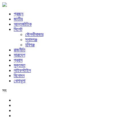
প্রচ্ছদ
জাতীয়
আন্তর্জাতিক
সিলেট
মৌলভীবাজার
সুনামগঞ্জ
হবিগঞ্জ
রাজনীতি
সারাদেশ
প্রবাস
মুক্তমত
লাইফস্টাইল
বিনোদন
খেলাধুলা
সব
সিলেট
শুক্রবার, ৭ই আগস্ট, ২০২৬ খ্রিস্টাব্দ, ২৩শে শ্রাবণ, ১৪৩৩ বঙ্গাব্দ, ২৪শে সফর,