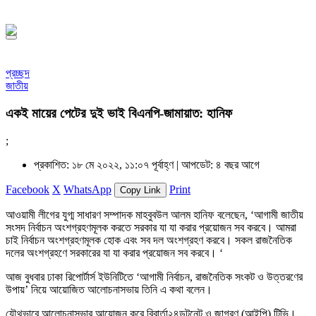
১৪৪৮ হিজরি
প্রচ্ছদ
জাতীয়
একই মায়ের পেটের দুই ভাই বিএনপি-জামায়াত: হানিফ
;
প্রকাশিত: ১৮ মে ২০২২, ১১:০৭ পূর্বাহ্ণ |
আপডেট: ৪ বছর আগে
Facebook
X
WhatsApp
Print
Copy Link
আওয়ামী লীগের যুগ্ম সাধারণ সম্পাদক মাহবুবউল আলম হানিফ বলেছেন, ‘আগামী জাতীয়
সংসদ নির্বাচন অংশগ্রহণমূলক করতে সরকার যা যা করার প্রয়োজন সব করবে। আমরা
চাই নির্বাচন অংশগ্রহণমূলক হোক এবং সব দল অংশগ্রহণ করবে। সকল রাজনৈতিক
দলের অংশগ্রহণে সরকারের যা যা করার প্রয়োজন সব করবে। ‘
আজ বুধবার ঢাকা রিপোর্টার্স ইউনিটিতে ‘আগামী নির্বাচন, রাজনৈতিক সংকট ও উত্তরণের
উপায়’ নিয়ে আয়োজিত আলোচনাসভায় তিনি এ কথা বলেন।
যৌথভাবে আলোচনাসভার আয়োজন করে বিবার্তা২৪ডটনেট ও জাগরণ (আইপি) টিভি।