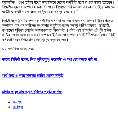
স্বাভাবিক। শেখ হাসিনা যথেষ্ট ভালোভাবে দেশের অর্থনীতি সচল রাখতে সক্ষম হয়েছেন।
বৈদেশিক মুদ্রার ব্যাপারে সরকার সিদ্ধান্ত নিয়েছে, শঙ্কিত হওয়ার কারণ নেই। আমাদের
অর্থনীতি যথেষ্ট ভালো এবং স্বস্তিদায়ক অবস্থায় আছে। ‘
বিবার্তা২৪ ডটনেটের সম্পাদক বাণী ইয়াসমিন হাসির সভাপতিত্বে ও জাগরণ টিভির প্রধান
সম্পাদক এফ এম শাহীনের সঞ্চালনায় অনুষ্ঠানে সংসদ সদস্য শামীম হায়দার পাটোয়ারী,
বাংলাদেশ সুপ্রিম কোর্টের অবসরপ্রাপ্ত বিচারপতি এ এইচ এম শামসুদ্দিন চৌধুরী মানিক,
জাতীয় প্রেস ক্লাবের সাধারণ সম্পাদক ইলিয়াস খান, গ্লোবাল টেলিভিশনের প্রধান নির্বাহী
কর্মকর্তা সৈয়দ ইশতিয়াক রেজা প্রমুখ বক্তব্য দেন।
এই সম্পর্কিত আরও খবর...
কাদের সিদ্দিকী বলেন, জিয়া মুক্তিযুদ্ধ করেননি’ এ কথা তো মানতে পারি না
অর্থপাচার ও অস্ত্র মামলায় জামিন পেলেন সম্রাট
ঢাকায় আবুল মাল আব্দুল মুহিতের প্রথম জানাজা
সর্বশেষ
জনপ্রিয়