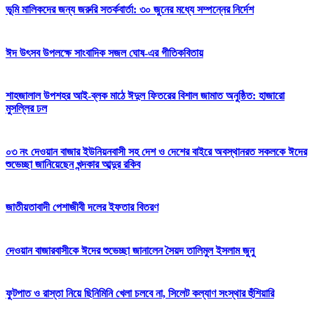
ভূমি মালিকদের জন্য জরুরি সতর্কবার্তা: ৩০ জুনের মধ্যে সম্পন্নের নির্দেশ
ঈদ উৎসব উপলক্ষে সাংবাদিক সজল ঘোষ-এর গীতিকবিতায়
শাহজালাল উপশহর আই-ব্লক মাঠে ঈদুল ফিতরের বিশাল জামাত অনুষ্ঠিত: হাজারো
মুসল্লির ঢল
০৩ নং দেওয়ান বাজার ইউনিয়নবাসী সহ দেশ ও দেশের বাইরে অবস্থানরত সকলকে ঈদের
শুভেচ্ছা জানিয়েছেন খন্দকার আব্দুর রকিব
জাতীয়তাবাদী পেশাজীবী দলের ইফতার বিতরণ
দেওয়ান বাজারবাসীকে ঈদের শুভেচ্ছা জানালেন সৈয়দ তালিমুল ইসলাম জুনু
ফুটপাত ও রাস্তা নিয়ে ছিনিমিনি খেলা চলবে না, সিলেট কল্যাণ সংস্থার হুঁশিয়ারি