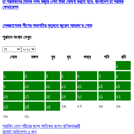
চা শ্রমিকদের দৈনিক নগদ মজুরি ৩শত টাকা ঘোষণা করতে হবে: বাংলাদেশ চা শ্রমিক
ফেডারেশন
স্বেচ্ছাসেবক লীগের সভাপতির মৃত্যুতে জুয়েল আহমদ’র শোক
পুরাতন সংবাদ দেখুন
সোম
মঙ্গল
বুধ
বৃহ
শুক্র
শনি
রবি
১
২
৩
৪
৫
৬
৭
৮
৯
১০
১১
১২
১৩
১৪
১৫
১৬
১৭
১৮
১৯
২০
২১
২২
২৩
২৪
২৫
২৬
২৭
২৮
২৯
৩০
৩১
সয়াবিন তেল শরীরের জন্য ক্ষতিকর বলেন বাণিজ্যমন্ত্রী
বাজেট অধিবেশন ৫ জুন