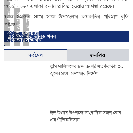
আওলাদ
আরো অনেক এলাকা বন্যায় প্লাবিত হওয়ার আশঙ্কা রয়েছে।
হোসেনের
ইন্তেকাল,
সাংবাদিক
ফলে সময়ের সাথে সাথে উপজেলার ক্ষয়ক্ষতির পরিমাণ বৃদ্ধি
জুয়েল
মঞ্জুর
সিলেটে
পাচ্ছে।
আহমদের
উপর
আরও
শোক
হামলাকারী
বৃষ্টির
এই সম্পর্কিত আরও খবর...
প্রকাশ
কারা?
সম্ভাবনা
সর্বশেষ
জনপ্রিয়
ভূমি মালিকদের জন্য জরুরি সতর্কবার্তা: ৩০
জুনের মধ্যে সম্পন্নের নির্দেশ
ঈদ উৎসব উপলক্ষে সাংবাদিক সজল ঘোষ-
এর গীতিকবিতায়