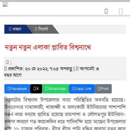
প্রচ্ছদ
সিলেট
নতুন নতুন এলাকা প্লাবিত বিশ্বনাথে
;
প্রকাশিত: ২০ মে ২০২২, ৭:০৫ অপরাহ্ণ |
আপডেট: ৪
বছর আগে
Facebook
X
WhatsApp
Copy Link
Print
সিলেটের বিশ্বনাথ উপজেলার বন্যা পরিস্থিতির অবনতি হয়েছে।
জালালপুর
উপজেলার লামাকাজী, খাজাঞ্চী ও অলংকারী ইউনিয়নের পাশাপাশি
ডিগ্রী
নতুন করে বন্যায় প্লাবিত হয়েছে রামপাশা ও দৌলতপুর ইউনিয়ন।
কলেজের
বন্যার কারণে গত কয়েকদিন ধরে পানিবন্দি হয়ে আছেন উপজেলার
অধ্যক্ষ
প্রায় ১৮ হাজার পরিবার। ধীরে ধীরে পানি বৃদ্ধির কারণে নতুন করে