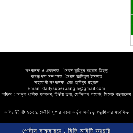
সম্পাদক ও প্রকাশক : সৈয়দ মুহিবুর রহমান মিছলু
ব্যবস্থাপনা সম্পাদক: সৈয়দ তালিমুল ইসলাম
সহযোগী সম্পাদক: মোঃ হাবিবুর রহমান
Email: dailysuperbangla@gmail.com
অফিস : আব্দুল খালিক ম্যানশন, দ্বিতীয় তলা, মেন্দিবাগ পয়েন্ট, সিলেট বাংলাদেশ
কপিরাইট © ২০২৬, ডেইলি সুপার বাংলা কর্তৃক সর্বস্বত্ব স্বত্বাধিকার সংরক্ষিত
পোর্টাল বাস্তবায়নে :
বিডি আইটি ফ্যাক্টরি