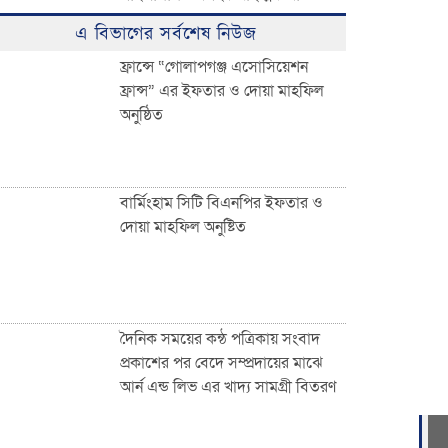
ঈদুল ফিতরের বিশাল জামাত অনুষ্ঠিত:
এ বিভাগের সর্বশেষ নিউজ
হাজারো মুসল্লির ঢল
ফ্রান্সে “গোলাপগঞ্জ এসোসিয়েশন
ফ্রান্স” এর ইফতার ও দোয়া মাহফিল
অনুষ্ঠিত
০৩ নং দেওয়ান বাজার ইউনিয়নবাসী
সহ দেশ ও দেশের বাইরে অবস্থানরত
সকলকে ঈদের শুভেচ্ছা জানিয়েছেন
খন্দকার আব্দুর রকিব
বার্মিংহাম সিটি বিএনপির ইফতার ও
দোয়া মাহফিল অনুষ্টিত
জাতীয়তাবাদী পেশাজীবী দলের
ইফতার বিতরণ
দৈনিক সময়ের কন্ঠ পত্রিকায় সংবাদ
প্রকাশের পর বেদে সম্প্রদায়ের মাঝে
আর্ন এন্ড লিভ এর খাদ্য সামগ্রী বিতরণ
দেওয়ান বাজারবাসীকে ঈদের শুভেচ্ছা
জানালেন সৈয়দ তালিমুল ইসলাম জুনু