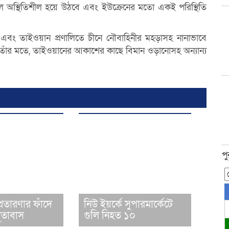
 অস্থিতিশীল হয়ে উঠবে এবং ইউক্রেনের মতো একই পরিস্থিতি
শ এবং তাইওয়ান প্রণালিতে চীনে নৌবাহিনীর মহড়াসহ নানাভাবে
 তাঁর মতে, তাইওয়ানের আকাশের কাছে বিমান ওড়ানোসহ অন্যান্য
প
রতারণার ফাঁদে
নিউ ইয়র্কে সুপারমার্কেটে
ূতাবাস
গুলি নিহত ১০