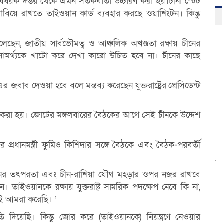
ষয়ক দপ্তর থেকে এমন সতর্কবার্তা উচ্চারণ করা হয়।চীনা স্টেট
দাবিয়ে রাখতে তাইওয়ান কার্ড ব্যবহার করছে ওয়াশিংটন। কিন্তু
ন বলেছেন, জাতীয় সার্বভৌমত্ব ও আঞ্চলিক অখণ্ডতা রক্ষায় চীনের
 সামর্থ্যকে খাটো করে দেখা কারো উচিত হবে না। চীনের কাছে
াব দেওয়া হবে বলে মন্তব্য করেছেন যুক্তরাষ্ট্রের প্রেসিডেন্ট
রা হয়। জোটের মঙ্গলবারের বৈঠকের আগে সেই চীনকে উদ্দেশ
রধানমন্ত্রী ফুমিও কিশিদার সঙ্গে বৈঠকে এবং বৈঠক-পরবর্তী
নের তৎপরতা এবং চীন-রাশিয়া যৌথ মহড়ার ওপর নজর রাখবে
ইওয়ানকে রক্ষায় যুক্তরাষ্ট্র সামরিক পদক্ষেপ নেবে কি না,
ারই আমরা করেছি। ’
িয়েছি। কিন্তু জোর করে (তাইওয়ানকে) নিয়ন্ত্রণে নেওয়ার