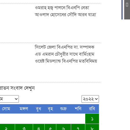
ওমরাহ হজ্ব পালনে বিএনপি নেতা
আওলাদ হোসেনের সৌদি আরব যাত্রা
ফুটপাত ও রাস্তা নিয়ে ছিনিমিনি খেলা
চলবে না, সিলেট কল্যাণ সংস্থার
হুঁশিয়ারি
সিলেট জেলা বিএনপির সা. সম্পাদক
এড এমরান চৌধুরীর সাথে বার্মিংহাম
ওয়েষ্ট মিডল্যান্ড বিএনপির মতবিনিময়
সিলেটে পরিবহন শ্রমিকদের খাদ্য
সামগ্রী উপহার দিল নিসচা
ুরাতন সংবাদ দেখুন
জকিগঞ্জ-কানাইঘাটসহ দেশবাসীকে
সোম
মঙ্গল
বুধ
বৃহ
শুক্র
শনি
রবি
ঈদুল ফিতরের শুভেচ্ছা জানিয়েছেন:
১
ব্যারিস্টার আকমাম খাঁন
২
৩
৪
৫
৬
৭
৮