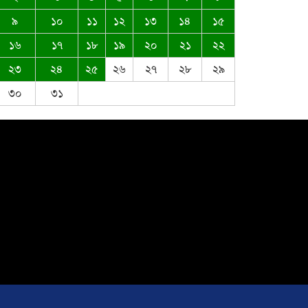
৯
১০
১১
১২
১৩
১৪
১৫
ঈদ-উল আজহার শুভেচ্ছা জানিয়েছেন
১৬
১৭
১৮
১৯
২০
২১
২২
সৈয়দ মুস্তাক উদ্দিন আহমদ
২৩
২৪
২৫
২৬
২৭
২৮
২৯
৩০
৩১