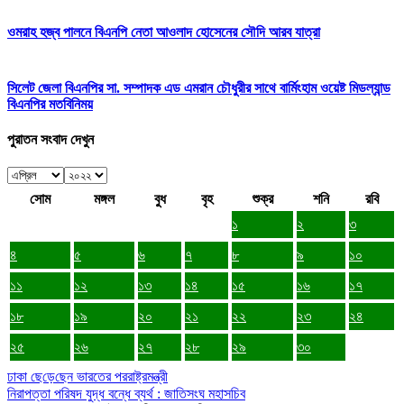
ওমরাহ হজ্ব পালনে বিএনপি নেতা আওলাদ হোসেনের সৌদি আরব যাত্রা
সিলেট জেলা বিএনপির সা. সম্পাদক এড এমরান চৌধুরীর সাথে বার্মিংহাম ওয়েষ্ট মিডল্যান্ড
বিএনপির মতবিনিময়
পুরাতন সংবাদ দেখুন
সোম
মঙ্গল
বুধ
বৃহ
শুক্র
শনি
রবি
১
২
৩
৪
৫
৬
৭
৮
৯
১০
১১
১২
১৩
১৪
১৫
১৬
১৭
১৮
১৯
২০
২১
২২
২৩
২৪
২৫
২৬
২৭
২৮
২৯
৩০
ঢাকা ছে‌ড়ে‌ছেন ভারতের পররাষ্ট্রমন্ত্রী
নিরাপত্তা পরিষদ যুদ্ধ বন্ধে ব্যর্থ : জাতিসংঘ মহাসচিব