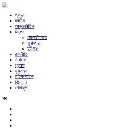
প্রচ্ছদ
জাতীয়
আন্তর্জাতিক
সিলেট
মৌলভীবাজার
সুনামগঞ্জ
হবিগঞ্জ
রাজনীতি
সারাদেশ
প্রবাস
মুক্তমত
লাইফস্টাইল
বিনোদন
খেলাধুলা
সব
সিলেট
রবিবার, ৯ই আগস্ট, ২০২৬ খ্রিস্টাব্দ, ২৫শে শ্রাবণ, ১৪৩৩ বঙ্গাব্দ, ২৬শে সফর,