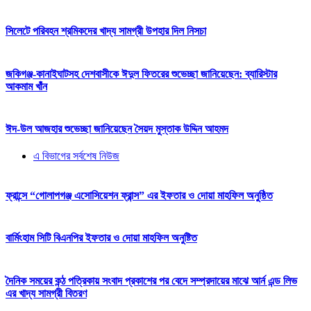
সিলেটে পরিবহন শ্রমিকদের খাদ্য সামগ্রী উপহার দিল নিসচা
জকিগঞ্জ-কানাইঘাটসহ দেশবাসীকে ঈদুল ফিতরের শুভেচ্ছা জানিয়েছেন: ব্যারিস্টার
আকমাম খাঁন
ঈদ-উল আজহার শুভেচ্ছা জানিয়েছেন সৈয়দ মুস্তাক উদ্দিন আহমদ
এ বিভাগের সর্বশেষ নিউজ
ফ্রান্সে “গোলাপগঞ্জ এসোসিয়েশন ফ্রান্স” এর ইফতার ও দোয়া মাহফিল অনুষ্ঠিত
বার্মিংহাম সিটি বিএনপির ইফতার ও দোয়া মাহফিল অনুষ্টিত
দৈনিক সময়ের কন্ঠ পত্রিকায় সংবাদ প্রকাশের পর বেদে সম্প্রদায়ের মাঝে আর্ন এন্ড লিভ
এর খাদ্য সামগ্রী বিতরণ