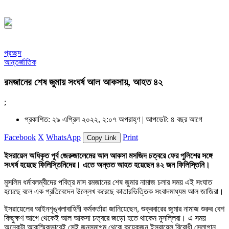
১৪৪৮ হিজরি
প্রচ্ছদ
আন্তর্জাতিক
রমজানের শেষ জুমায় সংঘর্ষ আল আকসায়, আহত ৪২
;
প্রকাশিত: ২৯ এপ্রিল ২০২২, ২:০৭ অপরাহ্ণ |
আপডেট: ৪ বছর আগে
Facebook
X
WhatsApp
Print
Copy Link
ইসরায়েল অধিকৃত পূর্ব জেরুজালেমের আল আকসা মসজিদ চত্বরে ফের পুলিশের সঙ্গে
সংঘর্ষ হয়েছে ফিলিস্তিনিদের। এতে অন্তত আহত হয়েছেন ৪২ জন ফিলিস্তিনি।
মুসলিম ধর্মাবলম্বীদের পবিত্র মাস রমজানের শেষ জুমার নামাজ চলার সময় এই সংঘাত
হয়েছে বলে এক প্রতিবেদেন উল্লেখ করেছে কাতারভিত্তিক সংবাদমাধ্যম আল জাজিরা।
ইসরায়েলের আইনশৃঙ্খলাবাহিনী কর্মকর্তারা জানিয়েছেন, শুক্রবারের জুমার নামাজ শুরুর বেশ
কিছুক্ষণ আগে থেকেই আল আকসা চত্বরে জড়ো হতে থাকেন মুসল্লিরা। এ সময়
অনেকটা আকস্মিকভাবেই সেই জনসমাগম থেকে কয়েকজন ইসরায়েল বিরোধী স্লোগান