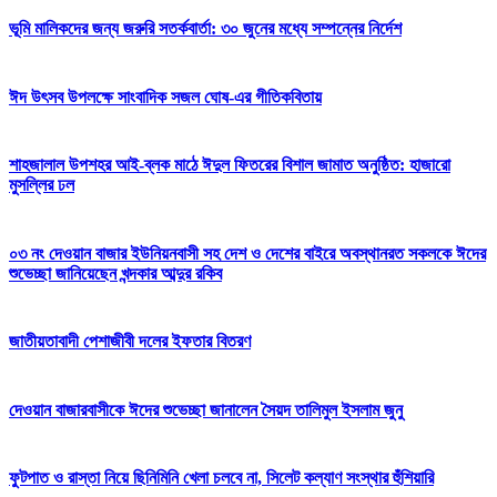
ভূমি মালিকদের জন্য জরুরি সতর্কবার্তা: ৩০ জুনের মধ্যে সম্পন্নের নির্দেশ
ঈদ উৎসব উপলক্ষে সাংবাদিক সজল ঘোষ-এর গীতিকবিতায়
শাহজালাল উপশহর আই-ব্লক মাঠে ঈদুল ফিতরের বিশাল জামাত অনুষ্ঠিত: হাজারো
মুসল্লির ঢল
০৩ নং দেওয়ান বাজার ইউনিয়নবাসী সহ দেশ ও দেশের বাইরে অবস্থানরত সকলকে ঈদের
শুভেচ্ছা জানিয়েছেন খন্দকার আব্দুর রকিব
জাতীয়তাবাদী পেশাজীবী দলের ইফতার বিতরণ
দেওয়ান বাজারবাসীকে ঈদের শুভেচ্ছা জানালেন সৈয়দ তালিমুল ইসলাম জুনু
ফুটপাত ও রাস্তা নিয়ে ছিনিমিনি খেলা চলবে না, সিলেট কল্যাণ সংস্থার হুঁশিয়ারি