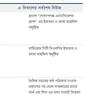
ঈদুল ফিতরের বিশাল জামাত অনুষ্ঠিত:
এ বিভাগের সর্বশেষ নিউজ
হাজারো মুসল্লির ঢল
ফ্রান্সে “গোলাপগঞ্জ এসোসিয়েশন
ফ্রান্স” এর ইফতার ও দোয়া মাহফিল
অনুষ্ঠিত
০৩ নং দেওয়ান বাজার ইউনিয়নবাসী
সহ দেশ ও দেশের বাইরে অবস্থানরত
সকলকে ঈদের শুভেচ্ছা জানিয়েছেন
খন্দকার আব্দুর রকিব
বার্মিংহাম সিটি বিএনপির ইফতার ও
দোয়া মাহফিল অনুষ্টিত
জাতীয়তাবাদী পেশাজীবী দলের
ইফতার বিতরণ
দৈনিক সময়ের কন্ঠ পত্রিকায় সংবাদ
প্রকাশের পর বেদে সম্প্রদায়ের মাঝে
আর্ন এন্ড লিভ এর খাদ্য সামগ্রী বিতরণ
দেওয়ান বাজারবাসীকে ঈদের শুভেচ্ছা
জানালেন সৈয়দ তালিমুল ইসলাম জুনু