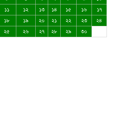
১১
১২
১৩
১৪
১৫
১৬
১৭
ঈদ-উল আজহার শুভেচ্ছা জানিয়েছেন
১৮
১৯
২০
২১
২২
২৩
২৪
সৈয়দ মুস্তাক উদ্দিন আহমদ
২৫
২৬
২৭
২৮
২৯
৩০