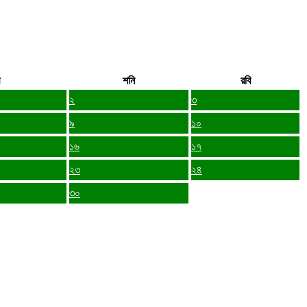
শনি
রবি
২
৩
৯
১০
১৬
১৭
২৩
২৪
৩০