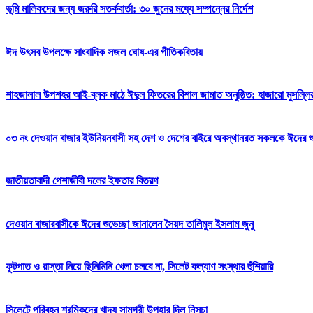
ভূমি মালিকদের জন্য জরুরি সতর্কবার্তা: ৩০ জুনের মধ্যে সম্পন্নের নির্দেশ
ঈদ উৎসব উপলক্ষে সাংবাদিক সজল ঘোষ-এর গীতিকবিতায়
শাহজালাল উপশহর আই-ব্লক মাঠে ঈদুল ফিতরের বিশাল জামাত অনুষ্ঠিত: হাজারো মুসল্লি
০৩ নং দেওয়ান বাজার ইউনিয়নবাসী সহ দেশ ও দেশের বাইরে অবস্থানরত সকলকে ঈদের শুভেচ
জাতীয়তাবাদী পেশাজীবী দলের ইফতার বিতরণ
দেওয়ান বাজারবাসীকে ঈদের শুভেচ্ছা জানালেন সৈয়দ তালিমুল ইসলাম জুনু
ফুটপাত ও রাস্তা নিয়ে ছিনিমিনি খেলা চলবে না, সিলেট কল্যাণ সংস্থার হুঁশিয়ারি
সিলেটে পরিবহন শ্রমিকদের খাদ্য সামগ্রী উপহার দিল নিসচা