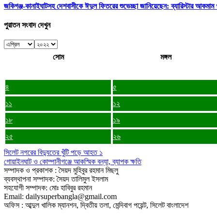
জকিগঞ্জ-কানাইঘাটসহ দেশবাসীকে ঈদুল ফিতরের শুভেচ্ছা জানিয়েছেন: ব্যারিস্টার আকমাম খ
পুরাতন সংবাদ দেখুন
সোম
মঙ্গল
৪
৫
১১
১২
১৮
১৯
২৫
২৬
সিলেট নগরের বিদ্যুতের খুঁটি পড়ে আহত ১
গোয়াইনঘাট ও কোম্পানীগঞ্জে আকস্মিক বন্যা, ব্যাপক ক্ষতি
সম্পাদক ও প্রকাশক : সৈয়দ মুহিবুর রহমান মিছলু
ব্যবস্থাপনা সম্পাদক: সৈয়দ তালিমুল ইসলাম
সহযোগী সম্পাদক: মোঃ হাবিবুর রহমান
Email: dailysuperbangla@gmail.com
অফিস : আব্দুল খালিক ম্যানশন, দ্বিতীয় তলা, মেন্দিবাগ পয়েন্ট, সিলেট বাংলাদেশ