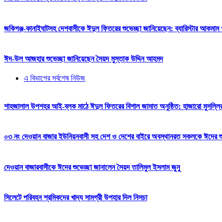
জকিগঞ্জ-কানাইঘাটসহ দেশবাসীকে ঈদুল ফিতরের শুভেচ্ছা জানিয়েছেন: ব্যারিস্টার আকমাম খ
ঈদ-উল আজহার শুভেচ্ছা জানিয়েছেন সৈয়দ মুস্তাক উদ্দিন আহমদ
এ বিভাগের সর্বশেষ নিউজ
শাহজালাল উপশহর আই-ব্লক মাঠে ঈদুল ফিতরের বিশাল জামাত অনুষ্ঠিত: হাজারো মুসল্লি
০৩ নং দেওয়ান বাজার ইউনিয়নবাসী সহ দেশ ও দেশের বাইরে অবস্থানরত সকলকে ঈদের শুভেচ
দেওয়ান বাজারবাসীকে ঈদের শুভেচ্ছা জানালেন সৈয়দ তালিমুল ইসলাম জুনু
সিলেটে পরিবহন শ্রমিকদের খাদ্য সামগ্রী উপহার দিল নিসচা