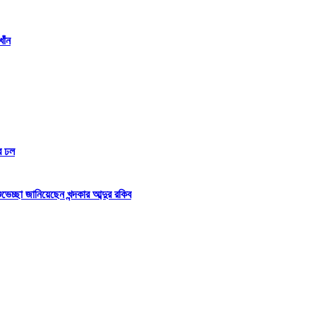
াঁন
র ঢল
্ছা জানিয়েছেন খন্দকার আব্দুর রকিব