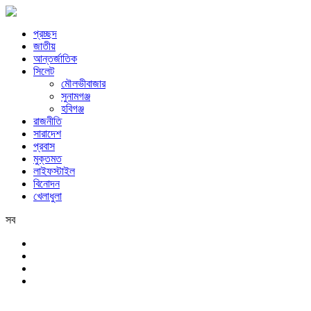
প্রচ্ছদ
জাতীয়
আন্তর্জাতিক
সিলেট
মৌলভীবাজার
সুনামগঞ্জ
হবিগঞ্জ
রাজনীতি
সারাদেশ
প্রবাস
মুক্তমত
লাইফস্টাইল
বিনোদন
খেলাধুলা
সব
সিলেট
শুক্রবার, ৭ই আগস্ট, ২০২৬ খ্রিস্টাব্দ, ২৩শে শ্রাবণ, ১৪৩৩ বঙ্গাব্দ, ২৪শে সফর,