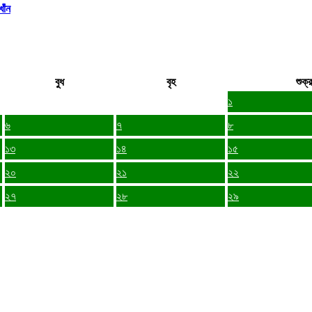
াঁন
বুধ
বৃহ
শুক্র
১
৬
৭
৮
১৩
১৪
১৫
২০
২১
২২
২৭
২৮
২৯