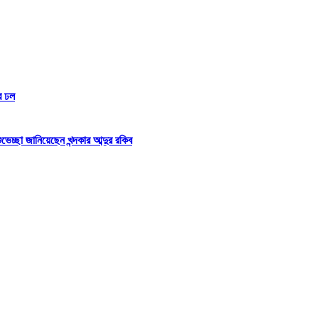
র ঢল
্ছা জানিয়েছেন খন্দকার আব্দুর রকিব