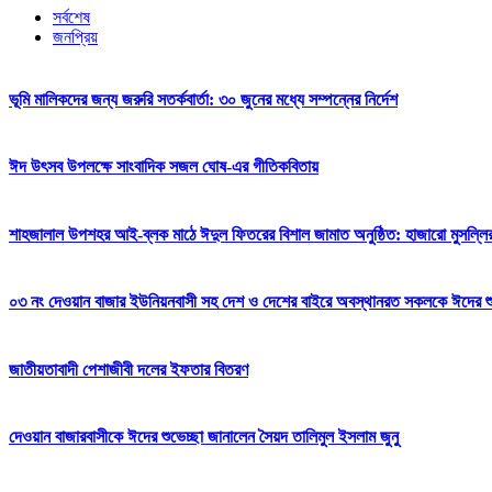
সর্বশেষ
জনপ্রিয়
ভূমি মালিকদের জন্য জরুরি সতর্কবার্তা: ৩০ জুনের মধ্যে সম্পন্নের নির্দেশ
ঈদ উৎসব উপলক্ষে সাংবাদিক সজল ঘোষ-এর গীতিকবিতায়
শাহজালাল উপশহর আই-ব্লক মাঠে ঈদুল ফিতরের বিশাল জামাত অনুষ্ঠিত: হাজারো মুসল্লি
০৩ নং দেওয়ান বাজার ইউনিয়নবাসী সহ দেশ ও দেশের বাইরে অবস্থানরত সকলকে ঈদের শুভেচ
জাতীয়তাবাদী পেশাজীবী দলের ইফতার বিতরণ
দেওয়ান বাজারবাসীকে ঈদের শুভেচ্ছা জানালেন সৈয়দ তালিমুল ইসলাম জুনু