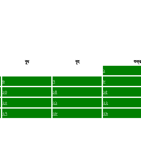
বুধ
বৃহ
শুক্র
১
৬
৭
৮
১৩
১৪
১৫
২০
২১
২২
২৭
২৮
২৯