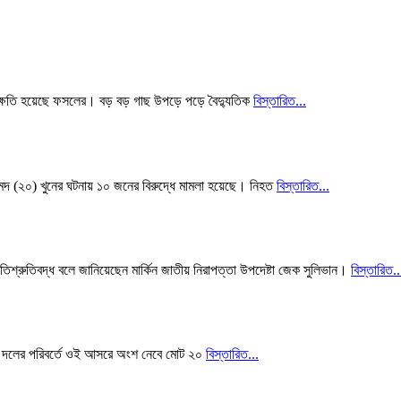
্ষয় ক্ষতি হয়েছে ফসলের। বড় বড় গাছ উপড়ে পড়ে বৈদ্যুতিক
বিস্তারিত...
দ (২০) খুনের ঘটনায় ১০ জনের বিরুদ্ধে মামলা হয়েছে। নিহত
বিস্তারিত...
 প্রতিশ্রুতিবদ্ধ বলে জানিয়েছেন মার্কিন জাতীয় নিরাপত্তা উপদেষ্টা জেক সুলিভান।
বিস্তারিত..
। ১২ দলের পরিবর্তে ওই আসরে অংশ নেবে মোট ২০
বিস্তারিত...