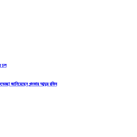
র ঢল
্ছা জানিয়েছেন খন্দকার আব্দুর রকিব