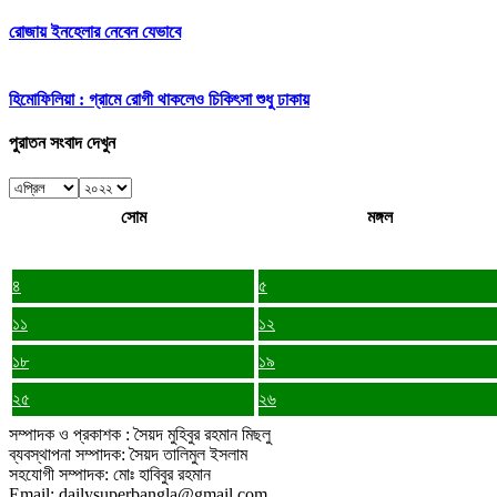
রোজায় ইনহেলার নেবেন যেভাবে
হিমোফিলিয়া : গ্রামে রোগী থাকলেও চিকিৎসা শুধু ঢাকায়
পুরাতন সংবাদ দেখুন
সোম
মঙ্গল
৪
৫
১১
১২
১৮
১৯
২৫
২৬
সম্পাদক ও প্রকাশক : সৈয়দ মুহিবুর রহমান মিছলু
ব্যবস্থাপনা সম্পাদক: সৈয়দ তালিমুল ইসলাম
সহযোগী সম্পাদক: মোঃ হাবিবুর রহমান
Email: dailysuperbangla@gmail.com