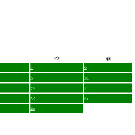
শনি
রবি
২
৩
৯
১০
১৬
১৭
২৩
২৪
৩০