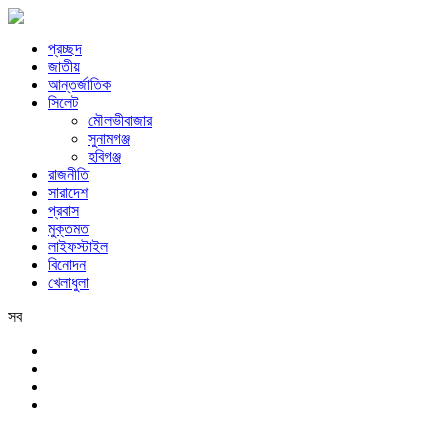
প্রচ্ছদ
জাতীয়
আন্তর্জাতিক
সিলেট
মৌলভীবাজার
সুনামগঞ্জ
হবিগঞ্জ
রাজনীতি
সারাদেশ
প্রবাস
মুক্তমত
লাইফস্টাইল
বিনোদন
খেলাধুলা
সব
সিলেট
শনিবার, ৮ই আগস্ট, ২০২৬ খ্রিস্টাব্দ, ২৪শে শ্রাবণ, ১৪৩৩ বঙ্গাব্দ, ২৫শে সফর, 