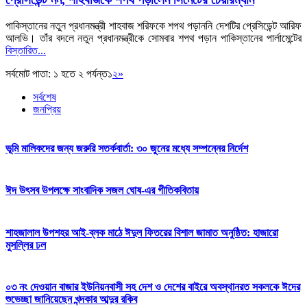
পাকিস্তানের নতুন প্রধানমন্ত্রী শাহবাজ শরিফকে শপথ পড়াননি দেশটির প্রেসিডেন্ট আরিফ
আলভি। তাঁর বদলে নতুন প্রধানমন্ত্রীকে সোমবার শপথ পড়ান পাকিস্তানের পার্লামেন্টের
বিস্তারিত...
সর্বমোট পাতা: ১ হতে ২ পর্যন্ত
১
২
»
সর্বশেষ
জনপ্রিয়
ভূমি মালিকদের জন্য জরুরি সতর্কবার্তা: ৩০ জুনের মধ্যে সম্পন্নের নির্দেশ
ঈদ উৎসব উপলক্ষে সাংবাদিক সজল ঘোষ-এর গীতিকবিতায়
শাহজালাল উপশহর আই-ব্লক মাঠে ঈদুল ফিতরের বিশাল জামাত অনুষ্ঠিত: হাজারো
মুসল্লির ঢল
০৩ নং দেওয়ান বাজার ইউনিয়নবাসী সহ দেশ ও দেশের বাইরে অবস্থানরত সকলকে ঈদের
শুভেচ্ছা জানিয়েছেন খন্দকার আব্দুর রকিব