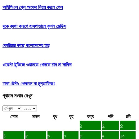
আইপিএল প্লে-অফের নিয়ম বদলে গেল
বুকে ব্যথা কারণে হাসপাতালে কুশল মেন্ডিস
কোরিয়ার কাছে বাংলাদেশের হার
ওয়েস্ট ইন্ডিজে ওয়ানডে খেলতে চান না সাকিব
ঢাকা টেস্ট: খেলবেন না মুস্তাফিজ!
পুরাতন সংবাদ দেখুন
সোম
মঙ্গল
বুধ
বৃহ
শুক্র
শনি
রবি
১
২
৩
৪
৫
৬
৭
৮
৯
১০