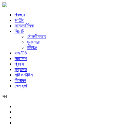
প্রচ্ছদ
জাতীয়
আন্তর্জাতিক
সিলেট
মৌলভীবাজার
সুনামগঞ্জ
হবিগঞ্জ
রাজনীতি
সারাদেশ
প্রবাস
মুক্তমত
লাইফস্টাইল
বিনোদন
খেলাধুলা
সব
সিলেট
বৃহস্পতিবার, ৬ই আগস্ট, ২০২৬ খ্রিস্টাব্দ, ২২শে শ্রাবণ, ১৪৩৩ বঙ্গাব্দ, ২৩শে