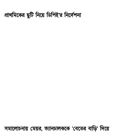
প্রাথমিকের ছুটি নিয়ে ডিপিই’র নির্দেশনা
সমালোচনায় মেয়র, ভ্যানচালককে ‘বেতের বাড়ি’ দিয়ে