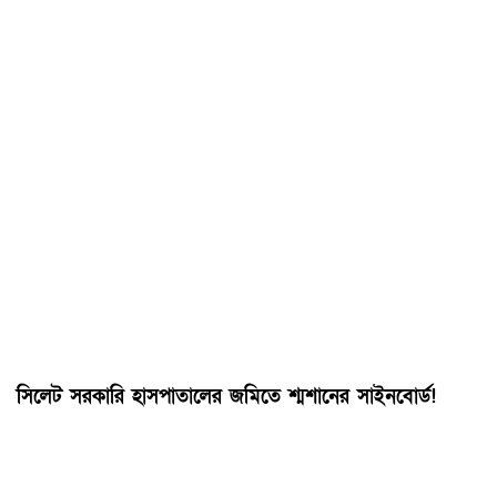
সিলেট সরকারি হাসপাতালের জমিতে শ্মশানের সাইনবোর্ড!