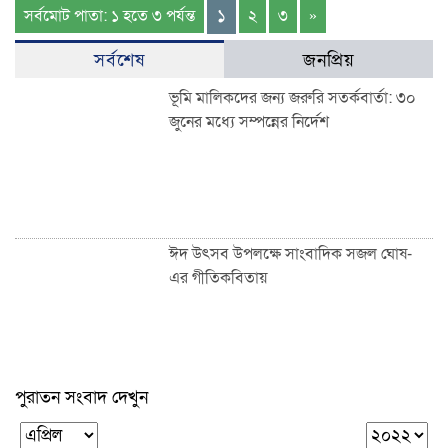
১
সর্বমোট পাতা: ১ হতে ৩ পর্যন্ত
২
৩
»
সর্বশেষ
জনপ্রিয়
ভূমি মালিকদের জন্য জরুরি সতর্কবার্তা: ৩০
জুনের মধ্যে সম্পন্নের নির্দেশ
ঈদ উৎসব উপলক্ষে সাংবাদিক সজল ঘোষ-
এর গীতিকবিতায়
পুরাতন সংবাদ দেখুন
শাহজালাল উপশহর আই-ব্লক মাঠে ঈদুল
ফিতরের বিশাল জামাত অনুষ্ঠিত: হাজারো