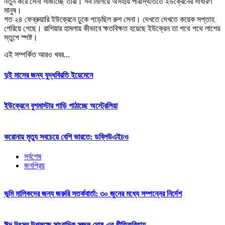
নতুন করে সেনা সাজাচ্ছে তারা। সব মিলিয়ে অসহায় পরিস্থিতিতে ইউক্রেনের সাধারণ
মানুষ।
গত ২৪ ফেব্রুয়ারি ইউক্রেনে ঢুকে পড়েছিল রুশ সেনা। দেখতে দেখতে কয়েক সপ্তাহ
পেরিয়ে গেছে। রাশিয়ার হামলায় কীভাবে ক্ষতবিক্ষত হয়েছে ইউক্রেন তা পথে পথে লাশের
স্তুপে স্পষ্ট।
এই সম্পর্কিত আরও খবর...
দুই মাসের জ‌ন্য যুদ্ধবিরতি ইয়েমেনে
ইউক্রেনে বুশমাস্টার গাড়ি পাঠাচ্ছে অস্ট্রেলিয়া
করোনায় মৃত্যু সবচেয়ে বেশি ভারতে: ডব্লিউএইচও
সর্বশেষ
জনপ্রিয়
ভূমি মালিকদের জন্য জরুরি সতর্কবার্তা: ৩০ জুনের মধ্যে সম্পন্নের নির্দেশ
ঈদ উৎসব উপলক্ষে সাংবাদিক সজল ঘোষ-এর গীতিকবিতায়