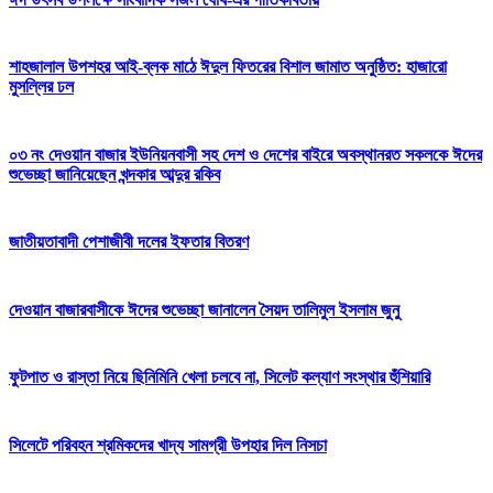
শাহজালাল উপশহর আই-ব্লক মাঠে ঈদুল ফিতরের বিশাল জামাত অনুষ্ঠিত: হাজারো
মুসল্লির ঢল
০৩ নং দেওয়ান বাজার ইউনিয়নবাসী সহ দেশ ও দেশের বাইরে অবস্থানরত সকলকে ঈদের
শুভেচ্ছা জানিয়েছেন খন্দকার আব্দুর রকিব
জাতীয়তাবাদী পেশাজীবী দলের ইফতার বিতরণ
দেওয়ান বাজারবাসীকে ঈদের শুভেচ্ছা জানালেন সৈয়দ তালিমুল ইসলাম জুনু
ফুটপাত ও রাস্তা নিয়ে ছিনিমিনি খেলা চলবে না, সিলেট কল্যাণ সংস্থার হুঁশিয়ারি
সিলেটে পরিবহন শ্রমিকদের খাদ্য সামগ্রী উপহার দিল নিসচা