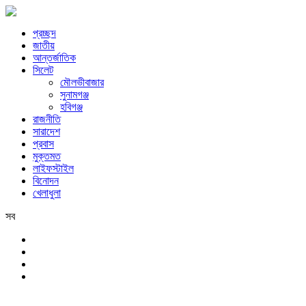
প্রচ্ছদ
জাতীয়
আন্তর্জাতিক
সিলেট
মৌলভীবাজার
সুনামগঞ্জ
হবিগঞ্জ
রাজনীতি
সারাদেশ
প্রবাস
মুক্তমত
লাইফস্টাইল
বিনোদন
খেলাধুলা
সব
সিলেট
রবিবার, ৯ই আগস্ট, ২০২৬ খ্রিস্টাব্দ, ২৫শে শ্রাবণ, ১৪৩৩ বঙ্গাব্দ, ২৬শে সফর,