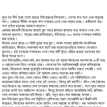
যুদ্ধ যত দীর্ঘ হচ্ছে ততই বাড়ছে ইউক্রেনের বিপন্নতা। দেশের পথে পথে এখন মানুষের
লাশ। এরমাঝে সীমিত সংখ্যক লাশ গণকবরে ঢেকে দেয়া সম্ভব হচ্ছে। বাকীগুলো পচে-
গলে দুর্গন্ধ ছড়াচ্ছে আকাশে-বাতাসে।
রোববার রাজধানী কিয়েভের কাছেই বুচা শহরে রাস্তায় রাস্তায় পড়ে থাকতে দেখা গেল
অসংখ্য মৃতদেহ। শহরের মেয়র জানিয়েছেন, ইতিমধ্যে ২৮০ জনকে গণকবরে সমাহিত
করা হয়েছে।
কিয়েভ থেকে মাত্র ৩৭ কিমি দূরের শহর বুচা। সংবাদ সংস্থা রয়টার্সের সাংবাদিকরা
জানিয়েছেন, কীভাবে সেখানকার পথে ঘাটে তারা যত্রতত্র ছড়িয়ে থাকতে দেখেছেন
মৃতদেহ। চার্চ চত্বরের গণকবরেও দেখা গেছে মাটি ফুঁড়ে বেরিয়ে রয়েছে অনেকের হাত
কিংবা পায়ের অংশ।
তবে ইউক্রেনীয় সেনার দাবি, রুশ হামলার পরে এই প্রথম কিয়েভের আশপাশের ৩০টি শহর
ও গ্রামের দখল নিতে পেরেছে তারা। সেদেশের উপ প্রতিরক্ষামন্ত্রী হান্না মাল্যিয়ারের
কথায়, কিয়েভকে আমরা পুরোপুরি দখলদারদের হাত থেকে স্বাধীন করতে পেরেছি। তবে
এখনও পর্যন্ত রাশিয়ার তরফে এই প্রসঙ্গে কোনও মন্তব্য করা হয়নি।
কবে যুদ্ধ শেষ হবে, তেমন কোনও ইঙ্গিত এখনও মেলেনি। এই পরিস্থিতিতে বেশ
কয়েকবার বৈঠকে বসতে দেখা গেছে দুই দেশকে। কিন্তু জট কাটেনি। যদিও শেষ বৈঠকের
পরে কিয়েভে বড় আকারে সেনা তৎপরতা কমানোর ঘোষণা করে মস্কো। ফলে যুদ্ধ থামতে
চলেছে বলেই মনে করছিলেন অনেকে। কিন্তু উদ্বেগ বাড়িয়ে আমেরিকার দাবি, রাশিয়ার
সেনা তৎপরতা কমানোর দাবি মিথ্যা। পাল্টা, নতুন করে সেনা সাজাচ্ছে মস্কো।
রুশ-ইউক্রেন যুদ্ধ নিয়ে এক বিবৃতিতে পেন্টাগনের প্রেস সেক্রেটারি জন কিরবি দাবি
করেছেন, কিয়েভের আশপাশ থেকে মোটেও সেনা সরাচ্ছে না রাশিয়া। বরং অবস্থান বদলে