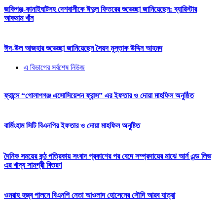
জকিগঞ্জ-কানাইঘাটসহ দেশবাসীকে ঈদুল ফিতরের শুভেচ্ছা জানিয়েছেন: ব্যারিস্টার
আকমাম খাঁন
ঈদ-উল আজহার শুভেচ্ছা জানিয়েছেন সৈয়দ মুস্তাক উদ্দিন আহমদ
এ বিভাগের সর্বশেষ নিউজ
ফ্রান্সে “গোলাপগঞ্জ এসোসিয়েশন ফ্রান্স” এর ইফতার ও দোয়া মাহফিল অনুষ্ঠিত
বার্মিংহাম সিটি বিএনপির ইফতার ও দোয়া মাহফিল অনুষ্টিত
দৈনিক সময়ের কন্ঠ পত্রিকায় সংবাদ প্রকাশের পর বেদে সম্প্রদায়ের মাঝে আর্ন এন্ড লিভ
এর খাদ্য সামগ্রী বিতরণ
ওমরাহ হজ্ব পালনে বিএনপি নেতা আওলাদ হোসেনের সৌদি আরব যাত্রা