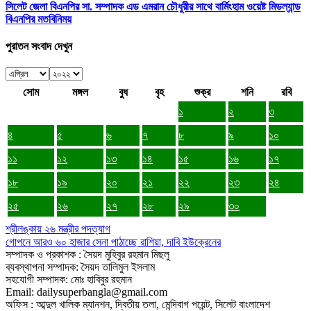
সিলেট জেলা বিএনপির সা. সম্পাদক এড এমরান চৌধুরীর সাথে বার্মিংহাম ওয়েষ্ট মিডল্যান্ড
বিএনপির মতবিনিময়
পুরাতন সংবাদ দেখুন
সোম
মঙ্গল
বুধ
বৃহ
শুক্র
শনি
রবি
১
২
৩
৪
৫
৬
৭
৮
৯
১০
১১
১২
১৩
১৪
১৫
১৬
১৭
১৮
১৯
২০
২১
২২
২৩
২৪
২৫
২৬
২৭
২৮
২৯
৩০
শ্রীলঙ্কায় ২৬ মন্ত্রীর পদত্যাগ
গোপনে আরও ৬০ হাজার সেনা পাঠাচ্ছে রাশিয়া, দাবি ইউক্রেনের
সম্পাদক ও প্রকাশক : সৈয়দ মুহিবুর রহমান মিছলু
ব্যবস্থাপনা সম্পাদক: সৈয়দ তালিমুল ইসলাম
সহযোগী সম্পাদক: মোঃ হাবিবুর রহমান
Email: dailysuperbangla@gmail.com
অফিস : আব্দুল খালিক ম্যানশন, দ্বিতীয় তলা, মেন্দিবাগ পয়েন্ট, সিলেট বাংলাদেশ