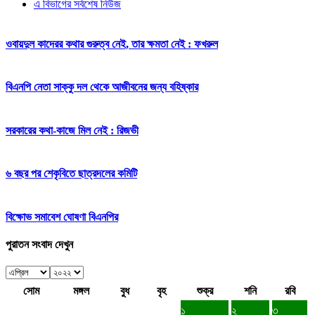
এ বিভাগের সর্বশেষ নিউজ
ওবায়দুল কাদেরর কথার গুরুত্ব নেই, তার ক্ষমতা নেই : ফখরুল
বিএনপি নেতা সাক্কু দল থেকে আজীবনের জন্য বহিষ্কার
সরকারের কথা-কাজে মিল নেই : রিজভী
৬ বছর পর শেকৃবিতে ছাত্রদলের কমিটি
বিক্ষোভ সমাবেশ ঘোষণা বিএনপির
পুরাতন সংবাদ দেখুন
সোম
মঙ্গল
বুধ
বৃহ
শুক্র
শনি
রবি
১
২
৩