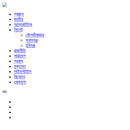
প্রচ্ছদ
জাতীয়
আন্তর্জাতিক
সিলেট
মৌলভীবাজার
সুনামগঞ্জ
হবিগঞ্জ
রাজনীতি
সারাদেশ
প্রবাস
মুক্তমত
লাইফস্টাইল
বিনোদন
খেলাধুলা
সব
সিলেট
শুক্রবার, ৭ই আগস্ট, ২০২৬ খ্রিস্টাব্দ, ২৩শে শ্রাবণ, ১৪৩৩ বঙ্গাব্দ, ২৪শে সফর,