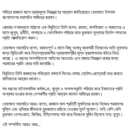
পবিত্র রমজান মাসে দ্রব্যমূল্য নিয়ন্ত্রণের আহ্বান জানিয়েছেন হেফাজত ইসলাম
বাংলাদেশের মহাসচিব সাজিদুর রহমান।
রোববার গণমাধ্যমে পাঠানো এক বিবৃতিতে তিনি বলেন, রহমত, মাগফিরাত ও নাজাতের এ
মাসে জুলুম, দুর্নীতি, পাপাচার ও ভোগবিলাস পরিহার করে কুরআন সুন্নাহর নির্দেশ পালনের
প্রতি আত্মনিয়োগ করুন।
হেফাজত মহাসচিব বলেন, বরকতপূর্ণ এ মাসে কিছু অসাধু ব্যবসায়ী নিজেদের অতি মুনাফার
জন্য সিন্ডিকেট করে নিত্যপ্রয়োজনীয় দ্রব্যসামগ্রীর মূল্য ক্রয়ক্ষমতার বাইরে নিয়ে
যাচ্ছে। এ ধরনের অপশক্তিকে আইনের আওতায় এনে বাজার নিয়ন্ত্রণ রাখার জন্য
সরকারের প্রতি জোর দাবি জানাচ্ছি।
বিবৃতিতে তিনি রমজানের পবিত্রতা রক্ষার্থে দিনের বেলায় হোটেল-রেস্তোরাঁ বন্ধ রাখতে
মালিকদের আহ্বান জানান।
সব ধরনের অনৈসলামিক কর্মকাণ্ড, জুলুম ও অপসংস্কৃতি পরিহার করে ইবাদতের প্রতি
অগ্রসর হওয়ার জন্য দেশবাসীর প্রতি আহ্বান জানান সাজিদুর রহমান।
হেফাজত মহাসচিব আরও বলেন, রমজান মাস প্রতিটি মুসলিমের জন্য নিজের পরকালের
মুক্তি এবং দুনিয়ার জীবনকে সুন্দরভাবে গুছিয়ে নেওয়ার সুবর্ণ সুযোগ। তাই বেশি বেশি
কুরআন তেলাওয়াত, জিকির, ইস্তিগফার পাঠ করে নিজেকে মুমিন হিসেবে গড়ে তুলুন।
এই সম্পর্কিত আরও খবর...