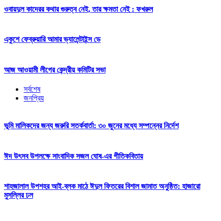
ওবায়দুল কাদেরর কথার গুরুত্ব নেই, তার ক্ষমতা নেই : ফখরুল
একুশে ফেব্রুয়ারি আমার ভ্যালেন্টাইন্স ডে
আজ আওয়ামী লীগের কেন্দ্রীয় কমিটির সভা
সর্বশেষ
জনপ্রিয়
ভূমি মালিকদের জন্য জরুরি সতর্কবার্তা: ৩০ জুনের মধ্যে সম্পন্নের নির্দেশ
ঈদ উৎসব উপলক্ষে সাংবাদিক সজল ঘোষ-এর গীতিকবিতায়
শাহজালাল উপশহর আই-ব্লক মাঠে ঈদুল ফিতরের বিশাল জামাত অনুষ্ঠিত: হাজারো
মুসল্লির ঢল