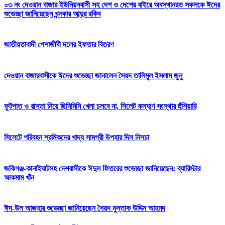
০৩ নং দেওয়ান বাজার ইউনিয়নবাসী সহ দেশ ও দেশের বাইরে অবস্থানরত সকলকে ঈদের
শুভেচ্ছা জানিয়েছেন খন্দকার আব্দুর রকিব
জাতীয়তাবাদী পেশাজীবী দলের ইফতার বিতরণ
দেওয়ান বাজারবাসীকে ঈদের শুভেচ্ছা জানালেন সৈয়দ তালিমুল ইসলাম জুনু
ফুটপাত ও রাস্তা নিয়ে ছিনিমিনি খেলা চলবে না, সিলেট কল্যাণ সংস্থার হুঁশিয়ারি
সিলেটে পরিবহন শ্রমিকদের খাদ্য সামগ্রী উপহার দিল নিসচা
জকিগঞ্জ-কানাইঘাটসহ দেশবাসীকে ঈদুল ফিতরের শুভেচ্ছা জানিয়েছেন: ব্যারিস্টার
আকমাম খাঁন
ঈদ-উল আজহার শুভেচ্ছা জানিয়েছেন সৈয়দ মুস্তাক উদ্দিন আহমদ