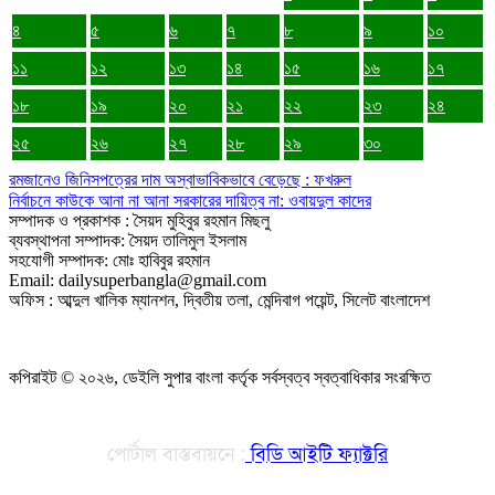
৪
৫
৬
৭
৮
৯
১০
১১
১২
১৩
১৪
১৫
১৬
১৭
১৮
১৯
২০
২১
২২
২৩
২৪
২৫
২৬
২৭
২৮
২৯
৩০
রমজানেও জিনিসপত্রের দাম অস্বাভাবিকভাবে বেড়েছে : ফখরুল
নির্বাচনে কাউকে আনা না আনা সরকারের দায়িত্ব না: ওবায়দুল কাদের
সম্পাদক ও প্রকাশক : সৈয়দ মুহিবুর রহমান মিছলু
ব্যবস্থাপনা সম্পাদক: সৈয়দ তালিমুল ইসলাম
সহযোগী সম্পাদক: মোঃ হাবিবুর রহমান
Email: dailysuperbangla@gmail.com
অফিস : আব্দুল খালিক ম্যানশন, দ্বিতীয় তলা, মেন্দিবাগ পয়েন্ট, সিলেট বাংলাদেশ
কপিরাইট © ২০২৬, ডেইলি সুপার বাংলা কর্তৃক সর্বস্বত্ব স্বত্বাধিকার সংরক্ষিত
পোর্টাল বাস্তবায়নে :
বিডি আইটি ফ্যাক্টরি