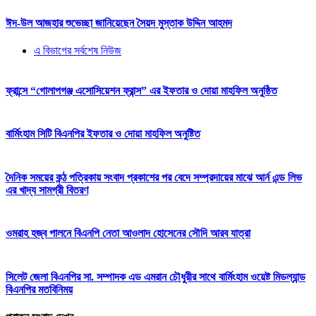
ঈদ-উল আজহার শুভেচ্ছা জানিয়েছেন সৈয়দ মুস্তাক উদ্দিন আহমদ
এ বিভাগের সর্বশেষ নিউজ
ফ্রান্সে “গোলাপগঞ্জ এসোসিয়েশন ফ্রান্স” এর ইফতার ও দোয়া মাহফিল অনুষ্ঠিত
বার্মিংহাম সিটি বিএনপির ইফতার ও দোয়া মাহফিল অনুষ্টিত
দৈনিক সময়ের কন্ঠ পত্রিকায় সংবাদ প্রকাশের পর বেদে সম্প্রদায়ের মাঝে আর্ন এন্ড লিভ
এর খাদ্য সামগ্রী বিতরণ
ওমরাহ হজ্ব পালনে বিএনপি নেতা আওলাদ হোসেনের সৌদি আরব যাত্রা
সিলেট জেলা বিএনপির সা. সম্পাদক এড এমরান চৌধুরীর সাথে বার্মিংহাম ওয়েষ্ট মিডল্যান্ড
বিএনপির মতবিনিময়