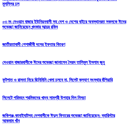
মুসল্লির ঢল
০৩ নং দেওয়ান বাজার ইউনিয়নবাসী সহ দেশ ও দেশের বাইরে অবস্থানরত সকলকে ঈদের
শুভেচ্ছা জানিয়েছেন খন্দকার আব্দুর রকিব
জাতীয়তাবাদী পেশাজীবী দলের ইফতার বিতরণ
দেওয়ান বাজারবাসীকে ঈদের শুভেচ্ছা জানালেন সৈয়দ তালিমুল ইসলাম জুনু
ফুটপাত ও রাস্তা নিয়ে ছিনিমিনি খেলা চলবে না, সিলেট কল্যাণ সংস্থার হুঁশিয়ারি
সিলেটে পরিবহন শ্রমিকদের খাদ্য সামগ্রী উপহার দিল নিসচা
জকিগঞ্জ-কানাইঘাটসহ দেশবাসীকে ঈদুল ফিতরের শুভেচ্ছা জানিয়েছেন: ব্যারিস্টার
আকমাম খাঁন