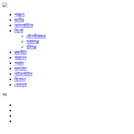
প্রচ্ছদ
জাতীয়
আন্তর্জাতিক
সিলেট
মৌলভীবাজার
সুনামগঞ্জ
হবিগঞ্জ
রাজনীতি
সারাদেশ
প্রবাস
মুক্তমত
লাইফস্টাইল
বিনোদন
খেলাধুলা
সব
সিলেট
রবিবার, ৯ই আগস্ট, ২০২৬ খ্রিস্টাব্দ, ২৫শে শ্রাবণ, ১৪৩৩ বঙ্গাব্দ, ২৬শে সফর,