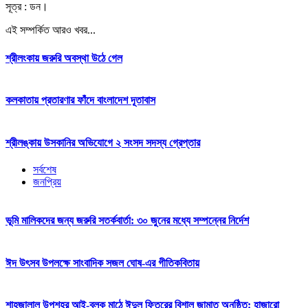
সূত্র : ডন।
এই সম্পর্কিত আরও খবর...
শ্রীলংকায় জরুরি অবস্থা উঠে গেল
কলকাতায় প্রতারণার ফাঁদে বাংলাদেশ দূতাবাস
শ্রীলঙ্কায় উসকানির অভিযোগে ২ সংসদ সদস্য গ্রেপ্তার
সর্বশেষ
জনপ্রিয়
ভূমি মালিকদের জন্য জরুরি সতর্কবার্তা: ৩০ জুনের মধ্যে সম্পন্নের নির্দেশ
ঈদ উৎসব উপলক্ষে সাংবাদিক সজল ঘোষ-এর গীতিকবিতায়
শাহজালাল উপশহর আই-ব্লক মাঠে ঈদুল ফিতরের বিশাল জামাত অনুষ্ঠিত: হাজারো