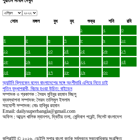
পুরাতন সংবাদ দেখুন
সোম
মঙ্গল
বুধ
বৃহ
শুক্র
শনি
রবি
১
২
৩
৪
৫
৬
৭
৮
৯
১০
১১
১২
১৩
১৪
১৫
১৬
১৭
১৮
১৯
২০
২১
২২
২৩
২৪
২৫
২৬
২৭
২৮
২৯
৩০
অ্যান্টনি ব্লিনকেন বলেন বাংলাদেশের সঙ্গে অংশীদারি এগিয়ে নিতে চাই
পুতিন যুদ্ধাপরাধী, বিচার হওয়া উচিত: বাইডেন
সম্পাদক ও প্রকাশক : সৈয়দ মুহিবুর রহমান মিছলু
ব্যবস্থাপনা সম্পাদক: সৈয়দ তালিমুল ইসলাম
সহযোগী সম্পাদক: মোঃ হাবিবুর রহমান
Email: dailysuperbangla@gmail.com
অফিস : আব্দুল খালিক ম্যানশন, দ্বিতীয় তলা, মেন্দিবাগ পয়েন্ট, সিলেট বাংলাদেশ
কপিরাইট © ২০২৬, ডেইলি সুপার বাংলা কর্তৃক সর্বস্বত্ব স্বত্বাধিকার সংরক্ষিত