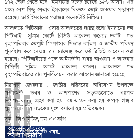
১৭২ ভোট পেতে হবে। ইমরানের দলের রয়েছে ১৫৬ আসন। এর
মধ্যে বেশ কিছু নেতার ইমরানের বিরুদ্ধে ভোট দেওয়ার সম্ভাবনা
রয়েছে। তাই ইমরানের পরাজয় অনেকটাই নিশ্চিত।
আদালতে পিটিআই : এবার আদালতের দারস্থ হলো ইমরানের দল
পিটিআই। সুপ্রিম কোর্টে রিভিউ আবেদন করেছে দলটি। গত
বৃহস্পতিবার ডেপুটি স্পিকারের সিদ্ধান্ত বাতিল ও জাতীয় পরিষদ
পুনর্বহাল করে দেওয়া রায় চ্যালেঞ্জ করে ওই রিভিউ আবেদন করা
হয়েছে। পিটিআইয়ের পক্ষে আইনজীবী বাবর আওয়ান ও আজহার
সিদ্দিকী সুপ্রিম কোর্টে আবেদন করেন। আবেদনে গত
বৃহস্পতিবারের রায় পুনর্বিবেচনা করার আহ্বান জানানো হয়েছে।
নিরাপত্তা জোরদার : জাতীয় পরিষদের অধিবেশন উপলক্ষে
ইউক্রেনে
পার্লামেন্ট ভবন ও আশপাশের সড়কগুলোতে ব্যাপক
ফিনল্যান্ড
‘পশ্চিমা
নিরাপত্তাব্যবস্থা গ্রহণ করা হয়। মোতায়েন করা হয় কয়েক হাজার
ও
অস্ত্রের
সু
সুইডেন
সরবরাহ
চির
পুলিশ। বিভিন্ন সড়কের মুখে বসানো হয় প্রতিবন্ধক।
ন্যাটোতে
লাইন’
আহ্বান
সূত্র : জিও নিউজ, ডন, এএফপি
যোগদানের
ধ্বংসের
জনতাকে
আবেদন
দাবি
ঐক্যবদ্ধ
এই সম্পর্কিত আরও খবর...
করল
রাশিয়ার
হওয়ার