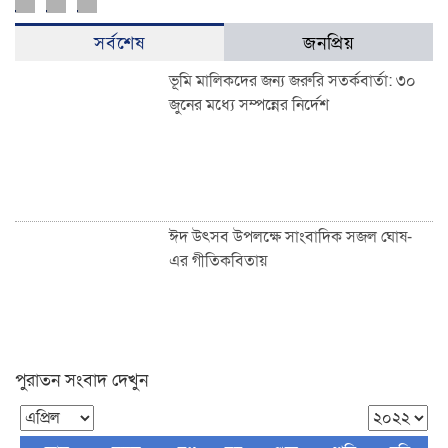
সর্বশেষ
জনপ্রিয়
ভূমি মালিকদের জন্য জরুরি সতর্কবার্তা: ৩০
জুনের মধ্যে সম্পন্নের নির্দেশ
ঈদ উৎসব উপলক্ষে সাংবাদিক সজল ঘোষ-
এর গীতিকবিতায়
পুরাতন সংবাদ দেখুন
শাহজালাল উপশহর আই-ব্লক মাঠে ঈদুল
ফিতরের বিশাল জামাত অনুষ্ঠিত: হাজারো
মুসল্লির ঢল