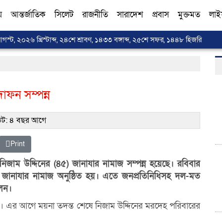
য়
আন্তর্জাতিক
সিলেট
রাজনীতি
সারাদেশ
প্রবাস
মুক্তমত
লাই
স্ট, ২০২৬ খ্রিস্টাব্দ, ২৪শে শ্রাবণ, ১৪৩৩ বঙ্গাব্দ, ২৫শে সফর, ১৪৪৮ হিজরি
াফন সম্পন্ন
ট: ৪ বছর আগে
Print
 নিজাম উদ্দিনের (৪৫) জানাযার নামাজ সম্পন্ন হয়েছে। রবিবার
ে জানাযার নামাজ অনুষ্ঠিত হয়। এতে জনপ্রতিনিধিসহ দল-মত
লেন।
য়। এর আগে ময়না তদন্ত শেষে নিজাম উদ্দিনের মরদেহ পরিবারের