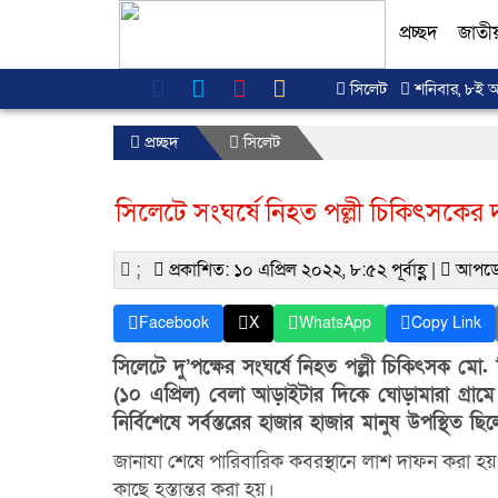
প্রচ্ছদ
জাতী
সিলেট
শনিবার, ৮ই আগ
প্রচ্ছদ
সিলেট
সিলেটে সংঘর্ষে নিহত পল্লী চিকিৎসকের দ
;
প্রকাশিত: ১০ এপ্রিল ২০২২, ৮:৫২ পূর্বাহ্ণ |
আপডে
Facebook
X
WhatsApp
Copy Link
সিলেটে দু’পক্ষের সংঘর্ষে নিহত পল্লী চিকিৎসক মো.
(১০ এপ্রিল) বেলা আড়াইটার দিকে ঘোড়ামারা গ্রাম
নির্বিশেষে সর্বস্তরের হাজার হাজার মানুষ উপস্থিত ছি
জানাযা শেষে পারিবারিক কবরস্থানে লাশ দাফন করা হ
কাছে হস্তান্তর করা হয়।