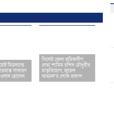
সিলেট জেলা শ্রমিকলীগ
়েষ্ট মিডল্যান্ড
নেতা শামিম রশিদ চৌধুরীর
প্রাপ্ত সাধারণ
মাতৃবিয়োগ, জুয়েল
আওলাদ হোসেন
আহমদ’র শোক প্রকাশ