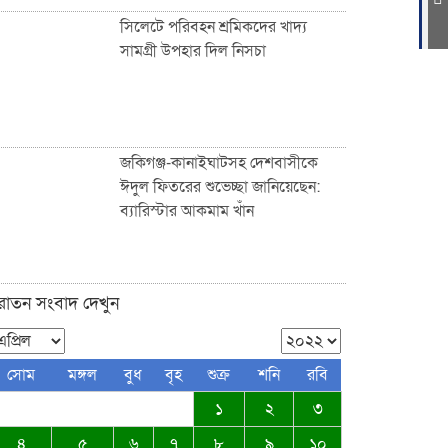
সিলেটে পরিবহন শ্রমিকদের খাদ্য
সামগ্রী উপহার দিল নিসচা
ফুটপাত ও রাস্তা নিয়ে ছিনিমিনি খেলা
চলবে না, সিলেট কল্যাণ সংস্থার
হুঁশিয়ারি
জকিগঞ্জ-কানাইঘাটসহ দেশবাসীকে
ঈদুল ফিতরের শুভেচ্ছা জানিয়েছেন:
ব্যারিস্টার আকমাম খাঁন
সিলেটে পরিবহন শ্রমিকদের খাদ্য
সামগ্রী উপহার দিল নিসচা
ুরাতন সংবাদ দেখুন
জকিগঞ্জ-কানাইঘাটসহ দেশবাসীকে
সোম
মঙ্গল
বুধ
বৃহ
শুক্র
শনি
রবি
ঈদুল ফিতরের শুভেচ্ছা জানিয়েছেন:
১
২
৩
ব্যারিস্টার আকমাম খাঁন
৪
৫
৬
৭
৮
৯
১০