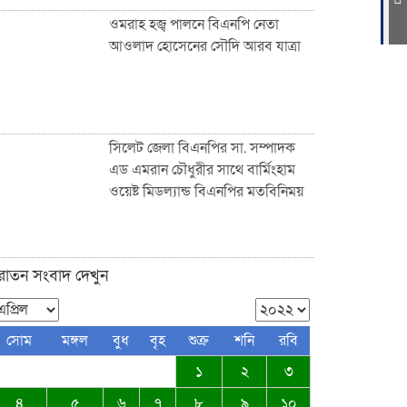
ওমরাহ হজ্ব পালনে বিএনপি নেতা
আওলাদ হোসেনের সৌদি আরব যাত্রা
ফুটপাত ও রাস্তা নিয়ে ছিনিমিনি খেলা
চলবে না, সিলেট কল্যাণ সংস্থার
হুঁশিয়ারি
সিলেট জেলা বিএনপির সা. সম্পাদক
এড এমরান চৌধুরীর সাথে বার্মিংহাম
ওয়েষ্ট মিডল্যান্ড বিএনপির মতবিনিময়
সিলেটে পরিবহন শ্রমিকদের খাদ্য
সামগ্রী উপহার দিল নিসচা
ুরাতন সংবাদ দেখুন
জকিগঞ্জ-কানাইঘাটসহ দেশবাসীকে
সোম
মঙ্গল
বুধ
বৃহ
শুক্র
শনি
রবি
ঈদুল ফিতরের শুভেচ্ছা জানিয়েছেন:
১
২
৩
ব্যারিস্টার আকমাম খাঁন
৪
৫
৬
৭
৮
৯
১০