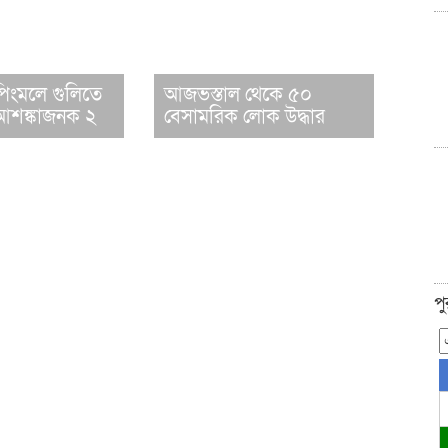
ে শপিংমলে গুলিতে
আজভস্তাল থেকে ৫০
আশঙ্কাজনক ২
বেসামরিক লোক উদ্ধার
প