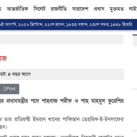
য়
আন্তর্জাতিক
সিলেট
রাজনীতি
সারাদেশ
প্রবাস
মুক্তমত
লাই
৬ই আগস্ট, ২০২৬ খ্রিস্টাব্দ, ২২শে শ্রাবণ, ১৪৩৩ বঙ্গাব্দ, ২৩শে সফর, ১৪৪৮ হিজরি
বাজ
ট: ৪ বছর আগে
Print
র প্রধানমন্ত্রীর পদে শাহবাজ শরীফ ও শাহ মাহমুদ কুরেশির
 তার প্রতিদ্বন্দ্বী ইমরান খানের পাকিস্তান তেহরিক-ই-ইনসাফের
ছেন।