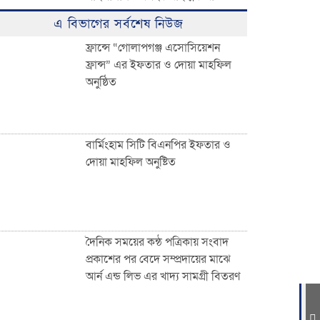
ঈদুল ফিতরের বিশাল জামাত অনুষ্ঠিত:
এ বিভাগের সর্বশেষ নিউজ
হাজারো মুসল্লির ঢল
ফ্রান্সে “গোলাপগঞ্জ এসোসিয়েশন
ফ্রান্স” এর ইফতার ও দোয়া মাহফিল
অনুষ্ঠিত
০৩ নং দেওয়ান বাজার ইউনিয়নবাসী
সহ দেশ ও দেশের বাইরে অবস্থানরত
সকলকে ঈদের শুভেচ্ছা জানিয়েছেন
খন্দকার আব্দুর রকিব
বার্মিংহাম সিটি বিএনপির ইফতার ও
দোয়া মাহফিল অনুষ্টিত
জাতীয়তাবাদী পেশাজীবী দলের
ইফতার বিতরণ
দৈনিক সময়ের কন্ঠ পত্রিকায় সংবাদ
প্রকাশের পর বেদে সম্প্রদায়ের মাঝে
আর্ন এন্ড লিভ এর খাদ্য সামগ্রী বিতরণ
দেওয়ান বাজারবাসীকে ঈদের শুভেচ্ছা
জানালেন সৈয়দ তালিমুল ইসলাম জুনু