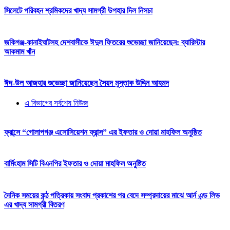
সিলেটে পরিবহন শ্রমিকদের খাদ্য সামগ্রী উপহার দিল নিসচা
জকিগঞ্জ-কানাইঘাটসহ দেশবাসীকে ঈদুল ফিতরের শুভেচ্ছা জানিয়েছেন: ব্যারিস্টার
আকমাম খাঁন
ঈদ-উল আজহার শুভেচ্ছা জানিয়েছেন সৈয়দ মুস্তাক উদ্দিন আহমদ
এ বিভাগের সর্বশেষ নিউজ
ফ্রান্সে “গোলাপগঞ্জ এসোসিয়েশন ফ্রান্স” এর ইফতার ও দোয়া মাহফিল অনুষ্ঠিত
বার্মিংহাম সিটি বিএনপির ইফতার ও দোয়া মাহফিল অনুষ্টিত
দৈনিক সময়ের কন্ঠ পত্রিকায় সংবাদ প্রকাশের পর বেদে সম্প্রদায়ের মাঝে আর্ন এন্ড লিভ
এর খাদ্য সামগ্রী বিতরণ