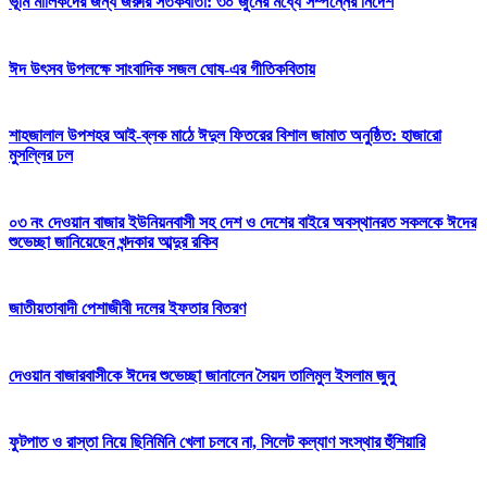
ভূমি মালিকদের জন্য জরুরি সতর্কবার্তা: ৩০ জুনের মধ্যে সম্পন্নের নির্দেশ
ঈদ উৎসব উপলক্ষে সাংবাদিক সজল ঘোষ-এর গীতিকবিতায়
শাহজালাল উপশহর আই-ব্লক মাঠে ঈদুল ফিতরের বিশাল জামাত অনুষ্ঠিত: হাজারো
মুসল্লির ঢল
০৩ নং দেওয়ান বাজার ইউনিয়নবাসী সহ দেশ ও দেশের বাইরে অবস্থানরত সকলকে ঈদের
শুভেচ্ছা জানিয়েছেন খন্দকার আব্দুর রকিব
জাতীয়তাবাদী পেশাজীবী দলের ইফতার বিতরণ
দেওয়ান বাজারবাসীকে ঈদের শুভেচ্ছা জানালেন সৈয়দ তালিমুল ইসলাম জুনু
ফুটপাত ও রাস্তা নিয়ে ছিনিমিনি খেলা চলবে না, সিলেট কল্যাণ সংস্থার হুঁশিয়ারি