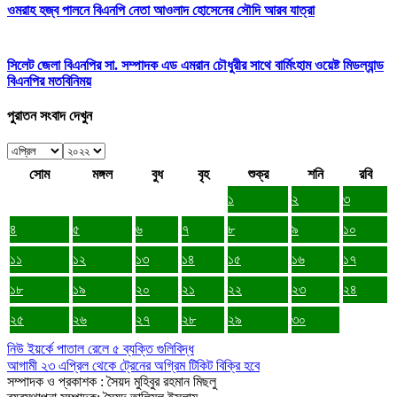
ওমরাহ হজ্ব পালনে বিএনপি নেতা আওলাদ হোসেনের সৌদি আরব যাত্রা
সিলেট জেলা বিএনপির সা. সম্পাদক এড এমরান চৌধুরীর সাথে বার্মিংহাম ওয়েষ্ট মিডল্যান্ড
বিএনপির মতবিনিময়
পুরাতন সংবাদ দেখুন
সোম
মঙ্গল
বুধ
বৃহ
শুক্র
শনি
রবি
১
২
৩
৪
৫
৬
৭
৮
৯
১০
১১
১২
১৩
১৪
১৫
১৬
১৭
১৮
১৯
২০
২১
২২
২৩
২৪
২৫
২৬
২৭
২৮
২৯
৩০
নিউ ইয়র্কে পাতাল রেলে ৫ ব্যক্তি গুলিবিদ্ধ
আগামী ২৩ এপ্রিল থেকে ট্রেনের অগ্রিম টিকিট বিক্রি হবে
সম্পাদক ও প্রকাশক : সৈয়দ মুহিবুর রহমান মিছলু