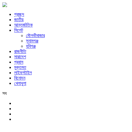
প্রচ্ছদ
জাতীয়
আন্তর্জাতিক
সিলেট
মৌলভীবাজার
সুনামগঞ্জ
হবিগঞ্জ
রাজনীতি
সারাদেশ
প্রবাস
মুক্তমত
লাইফস্টাইল
বিনোদন
খেলাধুলা
সব
সিলেট
শনিবার, ৮ই আগস্ট, ২০২৬ খ্রিস্টাব্দ, ২৪শে শ্রাবণ, ১৪৩৩ বঙ্গাব্দ, ২৫শে সফর,