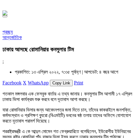
১৪৪৮ হিজরি
প্রচ্ছদ
আন্তর্জাতিক
ঢাকায় আসছে রোমানিয়ার কনসুলার টিম
;
প্রকাশিত: ১৩ এপ্রিল ২০২২, ৭:৩৫ পূর্বাহ্ণ |
আপডেট: ৪ বছর আগে
Facebook
X
WhatsApp
Print
Copy Link
গতকাল মঙ্গলবার এক ফেসবুক বার্তায় এ তথ্য জানায়। কনসুলার টিম আগামী ১৭ এপ্রিল
ঢাকায় ভিসা কার্যক্রম শুরু করবে বলে দূতাবাস আশা করছে।
যারা রোমানিয়ার ভিসার জন্য আবেদনপত্র জমা দিতে চান, তাঁদের কাকরাইলে জনশক্তি,
কর্মসংস্থান ও প্রশিক্ষণ ব্যুরো (বিএমইটি) ভবনের ষষ্ঠ তলায় তাদের অফিসে যোগাযোগ
করতে দূতাবাস পরামর্শ দিয়েছে।
পররাষ্ট্রমন্ত্রী এ কে আব্দুল মোমেন গত ফেব্রুয়ারিতে বলেছিলেন, ইউরোপীয় ইউনিয়নের
সদস্য রাষ্ট্র রোমানিয়া পাঁচ হাজার ভিসা ইস্যু করতে ঢাকায় কনসুলার টিম পাঠাচ্ছে।