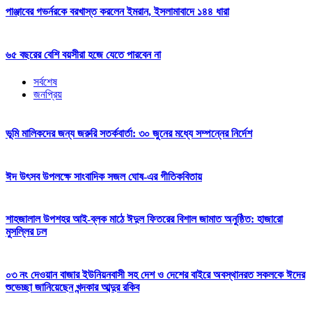
পাঞ্জাবের গভর্নরকে বরখাস্ত করলেন ইমরান, ইসলামাবাদে ১৪৪ ধারা
৬৫ বছরের বেশি বয়সীরা হজে যেতে পারবেন না
সর্বশেষ
জনপ্রিয়
ভূমি মালিকদের জন্য জরুরি সতর্কবার্তা: ৩০ জুনের মধ্যে সম্পন্নের নির্দেশ
ঈদ উৎসব উপলক্ষে সাংবাদিক সজল ঘোষ-এর গীতিকবিতায়
শাহজালাল উপশহর আই-ব্লক মাঠে ঈদুল ফিতরের বিশাল জামাত অনুষ্ঠিত: হাজারো
মুসল্লির ঢল
০৩ নং দেওয়ান বাজার ইউনিয়নবাসী সহ দেশ ও দেশের বাইরে অবস্থানরত সকলকে ঈদের
শুভেচ্ছা জানিয়েছেন খন্দকার আব্দুর রকিব