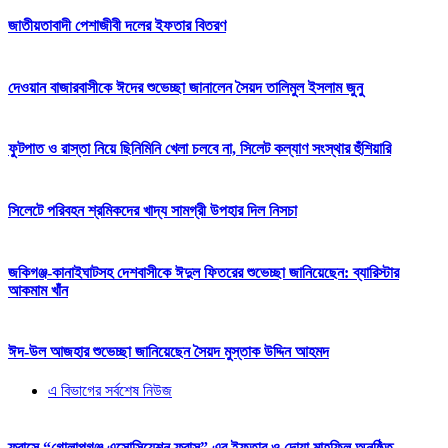
জাতীয়তাবাদী পেশাজীবী দলের ইফতার বিতরণ
দেওয়ান বাজারবাসীকে ঈদের শুভেচ্ছা জানালেন সৈয়দ তালিমুল ইসলাম জুনু
ফুটপাত ও রাস্তা নিয়ে ছিনিমিনি খেলা চলবে না, সিলেট কল্যাণ সংস্থার হুঁশিয়ারি
সিলেটে পরিবহন শ্রমিকদের খাদ্য সামগ্রী উপহার দিল নিসচা
জকিগঞ্জ-কানাইঘাটসহ দেশবাসীকে ঈদুল ফিতরের শুভেচ্ছা জানিয়েছেন: ব্যারিস্টার
আকমাম খাঁন
ঈদ-উল আজহার শুভেচ্ছা জানিয়েছেন সৈয়দ মুস্তাক উদ্দিন আহমদ
এ বিভাগের সর্বশেষ নিউজ
ফ্রান্সে “গোলাপগঞ্জ এসোসিয়েশন ফ্রান্স” এর ইফতার ও দোয়া মাহফিল অনুষ্ঠিত