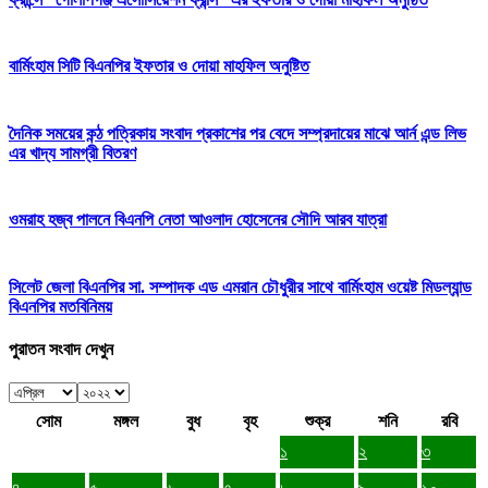
বার্মিংহাম সিটি বিএনপির ইফতার ও দোয়া মাহফিল অনুষ্টিত
দৈনিক সময়ের কন্ঠ পত্রিকায় সংবাদ প্রকাশের পর বেদে সম্প্রদায়ের মাঝে আর্ন এন্ড লিভ
এর খাদ্য সামগ্রী বিতরণ
ওমরাহ হজ্ব পালনে বিএনপি নেতা আওলাদ হোসেনের সৌদি আরব যাত্রা
সিলেট জেলা বিএনপির সা. সম্পাদক এড এমরান চৌধুরীর সাথে বার্মিংহাম ওয়েষ্ট মিডল্যান্ড
বিএনপির মতবিনিময়
পুরাতন সংবাদ দেখুন
সোম
মঙ্গল
বুধ
বৃহ
শুক্র
শনি
রবি
১
২
৩