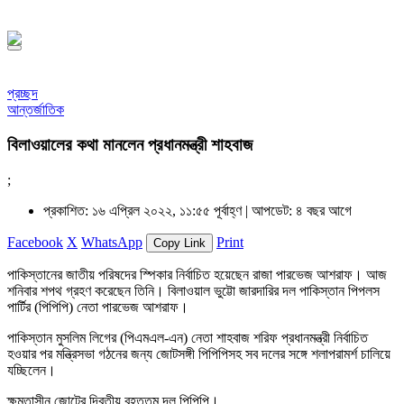
১৪৪৮ হিজরি
প্রচ্ছদ
আন্তর্জাতিক
বিলাওয়ালের কথা মানলেন প্রধানমন্ত্রী শাহবাজ
;
প্রকাশিত: ১৬ এপ্রিল ২০২২, ১১:৫৫ পূর্বাহ্ণ |
আপডেট: ৪ বছর আগে
Facebook
X
WhatsApp
Print
Copy Link
পাকিস্তানের জাতীয় পরিষদের স্পিকার নির্বাচিত হয়েছেন রাজা পারভেজ আশরাফ। আজ
শনিবার শপথ গ্রহণ করেছেন তিনি। বিলাওয়াল ভুট্টো জারদারির দল পাকিস্তান পিপলস
পার্টির (পিপিপি) নেতা পারভেজ আশরাফ।
পাকিস্তান মুসলিম লিগের (পিএমএল-এন) নেতা শাহবাজ শরিফ প্রধানমন্ত্রী নির্বাচিত
হওয়ার পর মন্ত্রিসভা গঠনের জন্য জোটসঙ্গী পিপিপিসহ সব দলের সঙ্গে শলাপরামর্শ চালিয়ে
যচ্ছিলেন।
ক্ষমতাসীন জোটের দ্বিতীয় বৃহত্তম দল পিপিপি।