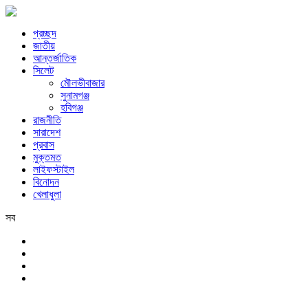
প্রচ্ছদ
জাতীয়
আন্তর্জাতিক
সিলেট
মৌলভীবাজার
সুনামগঞ্জ
হবিগঞ্জ
রাজনীতি
সারাদেশ
প্রবাস
মুক্তমত
লাইফস্টাইল
বিনোদন
খেলাধুলা
সব
সিলেট
শনিবার, ৮ই আগস্ট, ২০২৬ খ্রিস্টাব্দ, ২৪শে শ্রাবণ, ১৪৩৩ বঙ্গাব্দ, ২৫শে সফর,