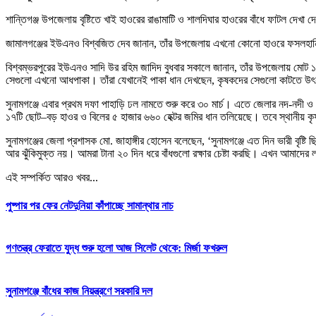
শান্তিগঞ্জ উপজেলায় বৃষ্টিতে খাই হাওরের রাঙামাটি ও শালদিঘার হাওরের বাঁধে ফাটল 
জামালগঞ্জের ইউএনও বিশ্বজিত দেব জানান, তাঁর উপজেলায় এখনো কোনো হাওরে ফসলহানি হ
বিশ্বম্ভরপুরের ইউএনও সাদি উর রহিম জাদিদ বুধবার সকালে জানান, তাঁর উপজেলায় মোট 
সেগুলো এখনো আধপাকা। তাঁরা যেখানেই পাকা ধান দেখছেন, কৃষকদের সেগুলো কাটতে উৎ
সুনামগঞ্জে এবার প্রথম দফা পাহাড়ি ঢল নামতে শুরু করে ৩০ মার্চ। এতে জেলার নদ-নদী 
১৭টি ছোট–বড় হাওর ও বিলের ৫ হাজার ৬৬০ হেক্টর জমির ধান তলিয়েছে। তবে স্থানীয় কৃ
সুনামগঞ্জের জেলা প্রশাসক মো. জাহাঙ্গীর হোসেন বলেছেন, ‘সুনামগঞ্জে এত দিন ভারী বৃ
আর ঝুঁকিমুক্ত নয়। আমরা টানা ২০ দিন ধরে বাঁধগুলো রক্ষার চেষ্টা করছি। এখন আমাদের লক্
এই সম্পর্কিত আরও খবর...
পুষ্পার পর ফের নেটদুনিয়া কাঁপাচ্ছে সামান্থার নাচ
গণতন্ত্র ফেরাতে যুদ্ধ শুরু হলো আজ সিলেট থেকে: মির্জা ফখরুল
সুনামগঞ্জে বাঁধের কাজ নিয়ন্ত্রণে সরকারি দল