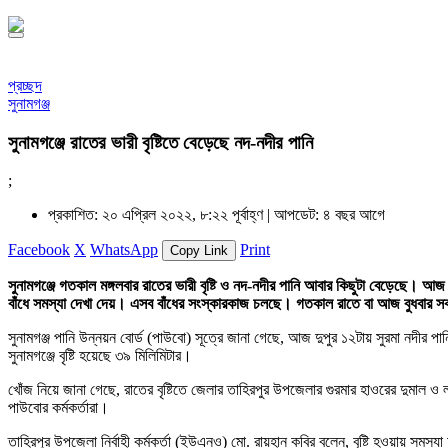
প্রচ্ছদ
সুনামগঞ্জ
সুনামগঞ্জে রাতের ভারী বৃষ্টিতে বেড়েছে নদ-নদীর পানি
;
প্রকাশিত: ২০ এপ্রিল ২০২২, ৮:২২ পূর্বাহ্ণ |
আপডেট: ৪ বছর আগে
Facebook
X
WhatsApp
Print
Copy Link
সুনামগঞ্জে গতকাল মঙ্গলবার রাতের ভারী বৃষ্টি ও নদ-নদীর পানি আবার কিছুটা বেড়েছে।
বাঁধে সমস্যা দেখা দেয়। এসব বাঁধের সংস্কারকাজ চলছে। গতকাল রাতে বা আজ বুধবার 
সুনামগঞ্জ পানি উন্নয়ন বোর্ড (পাউবো) সূত্রে জানা গেছে, আজ দুপুর ১২টায় সুরমা নদীর
সুনামগঞ্জে বৃষ্টি হয়েছে ৩৯ মিলিমিটার।
খোঁজ নিয়ে জানা গেছে, রাতের বৃষ্টিতে জেলার তাহিরপুর উপজেলার গুরমার হাওরের দুমাল ও
পাউবোর কর্মকর্তারা।
তাহিরপুর উপজেলা নির্বাহী কর্মকর্তা (ইউএনও) মো. রায়হান কবির বলেন, বৃষ্টি হওয়ায় সমস্