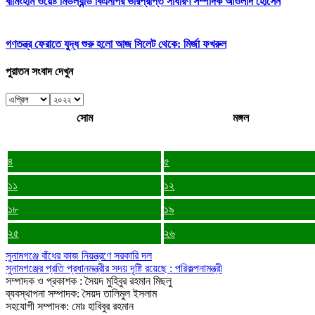
বার্মিংহাম ওয়েষ্ট মিডল্যান্ড বিএনপির ভারপ্রাপ্ত সাধারণ সম্পাদক আওলাদ হোসেন
গণতন্ত্র ফেরাতে যুদ্ধ শুরু হলো আজ সিলেট থেকে: মির্জা ফখরুল
পুরাতন সংবাদ দেখুন
সোম
মঙ্গল
৪
৫
১১
১২
১৮
১৯
২৫
২৬
সুনামগঞ্জে বাঁধের কাজ নিয়ন্ত্রণে সরকারি দল
সুনামগঞ্জের প্রতি প্রধানমন্ত্রীর সদয় দৃষ্টি রয়েছে : পরিকল্পনামন্ত্রী
সম্পাদক ও প্রকাশক : সৈয়দ মুহিবুর রহমান মিছলু
ব্যবস্থাপনা সম্পাদক: সৈয়দ তালিমুল ইসলাম
সহযোগী সম্পাদক: মোঃ হাবিবুর রহমান