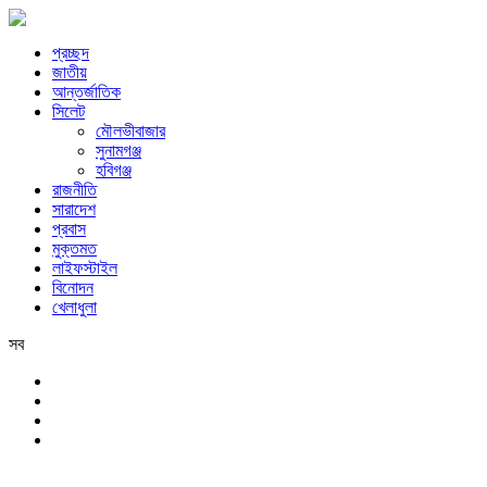
প্রচ্ছদ
জাতীয়
আন্তর্জাতিক
সিলেট
মৌলভীবাজার
সুনামগঞ্জ
হবিগঞ্জ
রাজনীতি
সারাদেশ
প্রবাস
মুক্তমত
লাইফস্টাইল
বিনোদন
খেলাধুলা
সব
সিলেট
রবিবার, ৯ই আগস্ট, ২০২৬ খ্রিস্টাব্দ, ২৫শে শ্রাবণ, ১৪৩৩ বঙ্গাব্দ, ২৬শে সফর, 