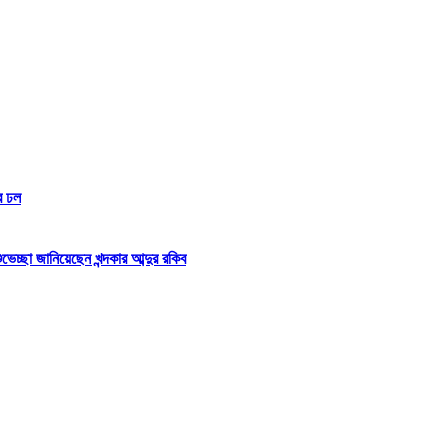
র ঢল
্ছা জানিয়েছেন খন্দকার আব্দুর রকিব