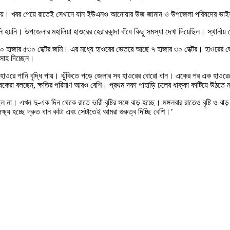
দেখা দেয়। খবর পেয়ে রাতেই সেখানে যান ইউএনও আনোয়ার উজ জামান ও উপজেলা পরিষদের ভাইস
য়নি। উপজেলার মহালিয়া হাওরের হেরারকান্দা বাঁধে কিছু সমস্যা দেখা দিয়েছিল। স্থানী
১০ হাজার ৫৩০ হেক্টর জমি। এর মধ্যে হাওরের ভেতরে আছে ৭ হাজার ৩০ হেক্টর। হাওরের ভ
সাহ দিচ্ছেন।
ও হাওরে পানি বৃদ্ধি পায়। ঝুঁকিতে পড়ে জেলার সব হাওরের বোরো ধান। একের পর এক হাওরে
ষকেরা বলছেন, ক্ষতির পরিমাণ আরও বেশি। প্রথম দফা পাহাড়ি ঢলের ধাক্কা কাটিয়ে উঠতে 
ষ্টি ছিল না। এখন দু-এক দিন থেকে রাতে ভারী বৃষ্টির সঙ্গে ঝড় হচ্ছে। মঙ্গলবার রাতেও ব
ষ্য হচ্ছে দ্রুত ধান কাটা এবং সেটাতেই আমরা গুরুত্ব দিচ্ছি বেশি।’