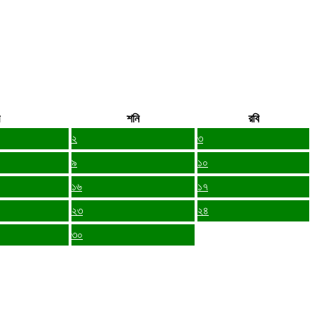
শনি
রবি
২
৩
৯
১০
১৬
১৭
২৩
২৪
৩০