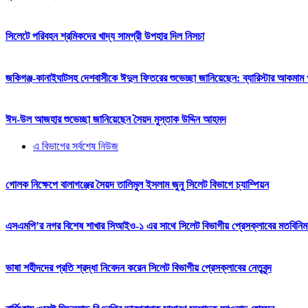
সিলেটে পরিবহন শ্রমিকদের খাদ্য সামগ্রী উপহার দিল নিসচা
জকিগঞ্জ-কানাইঘাটসহ দেশবাসীকে ঈদুল ফিতরের শুভেচ্ছা জানিয়েছেন: ব্যারিস্টার আকমাম খ
ঈদ-উল আজহার শুভেচ্ছা জানিয়েছেন সৈয়দ মুস্তাক উদ্দিন আহমদ
এ বিভাগের সর্বশেষ নিউজ
গোলক নিক্ষেপে বালাগঞ্জের সৈয়দ তালিমুল ইসলাম জুনু সিলেট বিভাগে চ্যাম্পিয়ন
এসএমপি’র নগর বিশেষ শাখার সিআইও-১ এর সাথে সিলেট বিভাগীয় প্রেসক্লাবের মতবিনিম
ভাষা শহীদদের প্রতি শ্রদ্ধা নিবেদন করেন সিলেট বিভাগীয় প্রেসক্লাবের নেতৃবৃন্দ