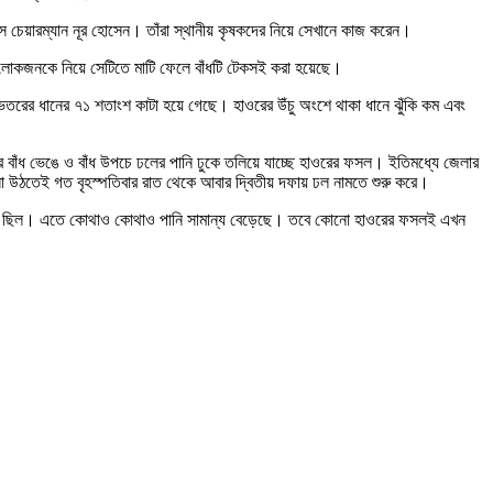
 চেয়ারম্যান নূর হোসেন। তাঁরা স্থানীয় কৃষকদের নিয়ে সেখানে কাজ করেন।
য় লোকজনকে নিয়ে সেটিতে মাটি ফেলে বাঁধটি টেকসই করা হয়েছে।
েতরের ধানের ৭১ শতাংশ কাটা হয়ে গেছে। হাওরের উঁচু অংশে থাকা ধানে ঝুঁকি কম এবং
র বাঁধ ভেঙে ও বাঁধ উপচে ঢলের পানি ঢুকে তলিয়ে যাচ্ছে হাওরের ফসল। ইতিমধ্যে জেলার
না উঠতেই গত বৃহস্পতিবার রাত থেকে আবার দ্বিতীয় দফায় ঢল নামতে শুরু করে।
ৃষ্টি ও ঝড় ছিল। এতে কোথাও কোথাও পানি সামান্য বেড়েছে। তবে কোনো হাওরের ফসলই এখন