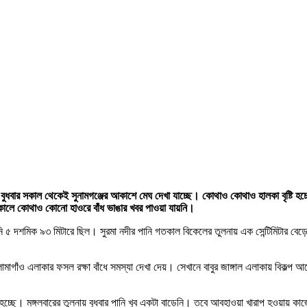
 আজ বুধবার সকাল থেকেই সুনামগঞ্জের আকাশে মেঘ দেখা যাচ্ছে। কোথাও কোথাও হালকা বৃষ্টি
সকালে কোথাও কোনো হাওরে বাঁধ ভাঙার খবর পাওয়া যায়নি।
 পানি ৫ দশমিক ৯৩ মিটারে ছিল। সুরমা নদীর পানি গতকাল বিকেলের তুলনায় এক সেন্টিমিটার 
 লামাগাঁও এলাকার ফসল রক্ষা বাঁধে সমস্যা দেখা দেয়। সেখানে বাবুর জাঙ্গাল এলাকায় বিকল
যা হচ্ছে। মঙ্গলবারের তুলনায় বুধবার পানি খুব একটা বাড়েনি। তবে আবহাওয়া খারাপ হওয়ায় কা