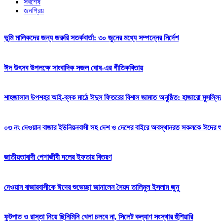
সর্বশেষ
জনপ্রিয়
ভূমি মালিকদের জন্য জরুরি সতর্কবার্তা: ৩০ জুনের মধ্যে সম্পন্নের নির্দেশ
ঈদ উৎসব উপলক্ষে সাংবাদিক সজল ঘোষ-এর গীতিকবিতায়
শাহজালাল উপশহর আই-ব্লক মাঠে ঈদুল ফিতরের বিশাল জামাত অনুষ্ঠিত: হাজারো মুসল্লি
০৩ নং দেওয়ান বাজার ইউনিয়নবাসী সহ দেশ ও দেশের বাইরে অবস্থানরত সকলকে ঈদের শুভেচ
জাতীয়তাবাদী পেশাজীবী দলের ইফতার বিতরণ
দেওয়ান বাজারবাসীকে ঈদের শুভেচ্ছা জানালেন সৈয়দ তালিমুল ইসলাম জুনু
ফুটপাত ও রাস্তা নিয়ে ছিনিমিনি খেলা চলবে না, সিলেট কল্যাণ সংস্থার হুঁশিয়ারি