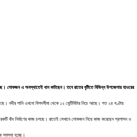
 হচ্ছে। লোকজন এ অবস্থাতেই ধান কাটছেন। তবে রাতের বৃষ্টিতে বিভিন্ন উপজেলায় হাওরের
বেড়েছে। নদীর পানি এখনো বিপদসীমা থেকে ১২ সেন্টিমিটার নিচে আছে। গত ২৪ ঘণ্টায়
্প আরেকটি বাঁধ নির্মাণের কাজ চলছে। রাতেই সেখানে লোকজন নিয়ে কাজ করেছেন প্রশাসন ও
জে সমস্যা হচ্ছে।