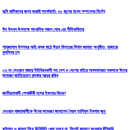
ভূমি মালিকদের জন্য জরুরি সতর্কবার্তা: ৩০ জুনের মধ্যে সম্পন্নের নির্দেশ
ঈদ উৎসব উপলক্ষে সাংবাদিক সজল ঘোষ-এর গীতিকবিতায়
শাহজালাল উপশহর আই-ব্লক মাঠে ঈদুল ফিতরের বিশাল জামাত অনুষ্ঠিত: হাজারো
মুসল্লির ঢল
০৩ নং দেওয়ান বাজার ইউনিয়নবাসী সহ দেশ ও দেশের বাইরে অবস্থানরত সকলকে ঈদের
শুভেচ্ছা জানিয়েছেন খন্দকার আব্দুর রকিব
জাতীয়তাবাদী পেশাজীবী দলের ইফতার বিতরণ
দেওয়ান বাজারবাসীকে ঈদের শুভেচ্ছা জানালেন সৈয়দ তালিমুল ইসলাম জুনু
ফুটপাত ও রাস্তা নিয়ে ছিনিমিনি খেলা চলবে না, সিলেট কল্যাণ সংস্থার হুঁশিয়ারি