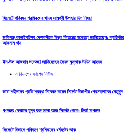
সিলেটে পরিবহন শ্রমিকদের খাদ্য সামগ্রী উপহার দিল নিসচা
জকিগঞ্জ-কানাইঘাটসহ দেশবাসীকে ঈদুল ফিতরের শুভেচ্ছা জানিয়েছেন: ব্যারিস্টার
আকমাম খাঁন
ঈদ-উল আজহার শুভেচ্ছা জানিয়েছেন সৈয়দ মুস্তাক উদ্দিন আহমদ
এ বিভাগের সর্বশেষ নিউজ
ভাষা শহীদদের প্রতি শ্রদ্ধা নিবেদন করেন সিলেট বিভাগীয় প্রেসক্লাবের নেতৃবৃন্দ
গণতন্ত্র ফেরাতে যুদ্ধ শুরু হলো আজ সিলেট থেকে: মির্জা ফখরুল
সিলেটে বিভাগে পরিবহণ শ্রমিকদের ধর্মঘটের ডাক