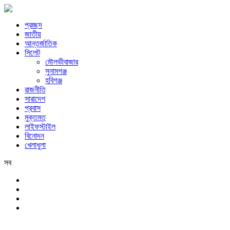
প্রচ্ছদ
জাতীয়
আন্তর্জাতিক
সিলেট
মৌলভীবাজার
সুনামগঞ্জ
হবিগঞ্জ
রাজনীতি
সারাদেশ
প্রবাস
মুক্তমত
লাইফস্টাইল
বিনোদন
খেলাধুলা
সব
সিলেট
রবিবার, ৯ই আগস্ট, ২০২৬ খ্রিস্টাব্দ, ২৫শে শ্রাবণ, ১৪৩৩ বঙ্গাব্দ, ২৬শে সফর,