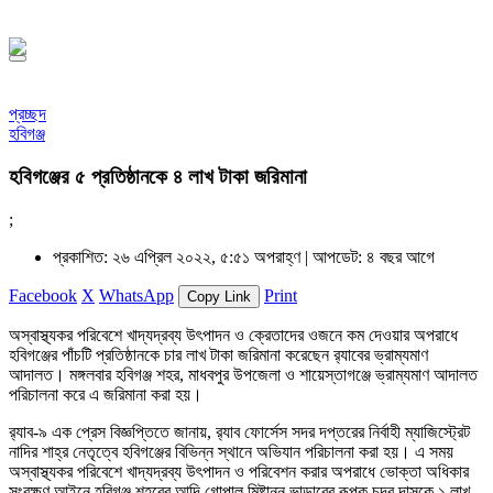
১৪৪৮ হিজরি
প্রচ্ছদ
হবিগঞ্জ
হবিগঞ্জের ৫ প্রতিষ্ঠানকে ৪ লাখ টাকা জরিমানা
;
প্রকাশিত: ২৬ এপ্রিল ২০২২, ৫:৫১ অপরাহ্ণ |
আপডেট: ৪ বছর আগে
Facebook
X
WhatsApp
Print
Copy Link
অস্বাস্থ্যকর পরিবেশে খাদ্যদ্রব্য উৎপাদন ও ক্রেতাদের ওজনে কম দেওয়ার অপরাধে
হবিগঞ্জের পাঁচটি প্রতিষ্ঠানকে চার লাখ টাকা জরিমানা করেছেন র‌্যাবের ভ্রাম্যমাণ
আদালত। মঙ্গলবার হবিগঞ্জ শহর, মাধবপুর উপজেলা ও শায়েস্তাগঞ্জে ভ্রাম্যমাণ আদালত
পরিচালনা করে এ জরিমানা করা হয়।
র‌্যাব-৯ এক প্রেস বিজ্ঞপ্তিতে জানায়, র‌্যাব ফোর্সেস সদর দপ্তরের নির্বাহী ম্যাজিস্ট্রেট
নাদির শাহ্‌র নেতৃত্বে হবিগঞ্জের বিভিন্ন স্থানে অভিযান পরিচালনা করা হয়। এ সময়
অস্বাস্থ্যকর পরিবেশে খাদ্যদ্রব্য উৎপাদন ও পরিবেশন করার অপরাধে ভোক্তা অধিকার
সংরক্ষণ আইনে হবিগঞ্জ শহরের আদি গোপাল মিষ্টান্ন ভান্ডারের রূপক চন্দ্র দাসকে ১ লাখ