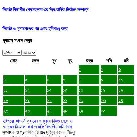
সিলেট বিভাগীয় প্রেসক্লাব এর ত্রি-বার্ষিক নির্বাচন সম্পন্ন
সিলেট ও সুনামগঞ্জের পর এবার হবিগঞ্জে বন্যা
পুরাতন সংবাদ দেখুন
সোম
মঙ্গল
বুধ
বৃহ
শুক্র
শনি
রবি
১
২
৩
৪
৫
৬
৭
৮
৯
১০
১১
১২
১৩
১৪
১৫
১৬
১৭
১৮
১৯
২০
২১
২২
২৩
২৪
২৫
২৬
২৭
২৮
২৯
৩০
হবিগঞ্জে কাভার্ড ভ্যানের ধাক্কায় নিহত বেড়ে ৩
মাদকের নিয়ন্ত্রণ করা জরুরি: বিভাগীয় কমিশনার
সম্পাদক ও প্রকাশক : সৈয়দ মুহিবুর রহমান মিছলু