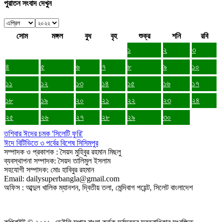
পুরাতন সংবাদ দেখুন
সোম
মঙ্গল
বুধ
বৃহ
শুক্র
শনি
রবি
১
২
৩
৪
৫
৬
৭
৮
৯
১০
১১
১২
১৩
১৪
১৫
১৬
১৭
১৮
১৯
২০
২১
২২
২৩
২৪
২৫
২৬
২৭
২৮
২৯
৩০
তশিবার ঈদের চমক 'সিলেটি ফুরি'
ঈদে বিটিভিতে ৩ পর্বের বিশেষ সিসিমপুর
সম্পাদক ও প্রকাশক : সৈয়দ মুহিবুর রহমান মিছলু
ব্যবস্থাপনা সম্পাদক: সৈয়দ তালিমুল ইসলাম
সহযোগী সম্পাদক: মোঃ হাবিবুর রহমান
Email: dailysuperbangla@gmail.com
অফিস : আব্দুল খালিক ম্যানশন, দ্বিতীয় তলা, মেন্দিবাগ পয়েন্ট, সিলেট বাংলাদেশ