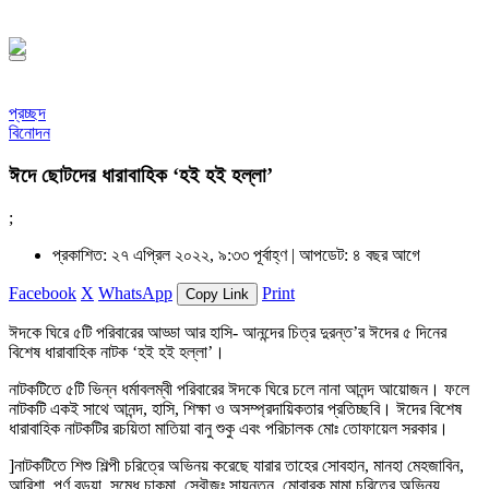
১৪৪৮ হিজরি
প্রচ্ছদ
বিনোদন
ঈদে ছোটদের ধারাবাহিক ‘হই হই হল্লা’
;
প্রকাশিত: ২৭ এপ্রিল ২০২২, ৯:৩৩ পূর্বাহ্ণ |
আপডেট: ৪ বছর আগে
Facebook
X
WhatsApp
Print
Copy Link
ঈদকে ঘিরে ৫টি পরিবারের আড্ডা আর হাসি- আনন্দের চিত্র দুরন্ত’র ঈদের ৫ দিনের
বিশেষ ধারাবাহিক নাটক ‘হই হই হল্লা’।
নাটকটিতে ৫টি ভিন্ন ধর্মাবলম্বী পরিবারের ঈদকে ঘিরে চলে নানা আনন্দ আয়োজন। ফলে
নাটকটি একই সাথে আনন্দ, হাসি, শিক্ষা ও অসম্প্রদায়িকতার প্রতিচ্ছবি। ঈদের বিশেষ
ধারাবাহিক নাটকটির রচয়িতা মাতিয়া বানু শুকু এবং পরিচালক মোঃ তোফায়েল সরকার।
]নাটকটিতে শিশু শিল্পী চরিত্রে অভিনয় করেছে যারার তাহের সোবহান, মানহা মেহজাবিন,
আরিশা, পূর্ণ বড়ুয়া, সুমেধ চাকমা, স্বৌজঃ সায়ন্তন, মোবারক মামা চরিত্রে অভিনয়