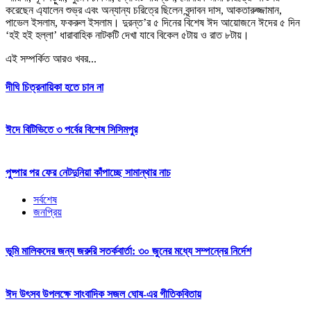
করেছেন এ্যালেন শুভ্র এবং অন্যান্য চরিত্রে ছিলেন বৃন্দাবন দাস, আকতারুজ্জামান,
পাভেল ইসলাম, ফকরুল ইসলাম। দুরন্ত’র ৫ দিনের বিশেষ ঈদ আয়োজনে ঈদের ৫ দিন
‘হই হই হল্লা’ ধারাবাহিক নাটকটি দেখা যাবে বিকেল ৫টায় ও রাত ৮টায়।
এই সম্পর্কিত আরও খবর...
দীঘি চিত্রনায়িকা হতে চান না
ঈদে বিটিভিতে ৩ পর্বের বিশেষ সিসিমপুর
পুষ্পার পর ফের নেটদুনিয়া কাঁপাচ্ছে সামান্থার নাচ
সর্বশেষ
জনপ্রিয়
ভূমি মালিকদের জন্য জরুরি সতর্কবার্তা: ৩০ জুনের মধ্যে সম্পন্নের নির্দেশ
ঈদ উৎসব উপলক্ষে সাংবাদিক সজল ঘোষ-এর গীতিকবিতায়