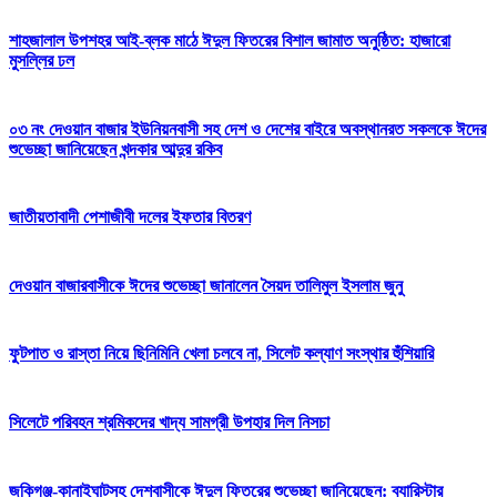
শাহজালাল উপশহর আই-ব্লক মাঠে ঈদুল ফিতরের বিশাল জামাত অনুষ্ঠিত: হাজারো
মুসল্লির ঢল
০৩ নং দেওয়ান বাজার ইউনিয়নবাসী সহ দেশ ও দেশের বাইরে অবস্থানরত সকলকে ঈদের
শুভেচ্ছা জানিয়েছেন খন্দকার আব্দুর রকিব
জাতীয়তাবাদী পেশাজীবী দলের ইফতার বিতরণ
দেওয়ান বাজারবাসীকে ঈদের শুভেচ্ছা জানালেন সৈয়দ তালিমুল ইসলাম জুনু
ফুটপাত ও রাস্তা নিয়ে ছিনিমিনি খেলা চলবে না, সিলেট কল্যাণ সংস্থার হুঁশিয়ারি
সিলেটে পরিবহন শ্রমিকদের খাদ্য সামগ্রী উপহার দিল নিসচা
জকিগঞ্জ-কানাইঘাটসহ দেশবাসীকে ঈদুল ফিতরের শুভেচ্ছা জানিয়েছেন: ব্যারিস্টার