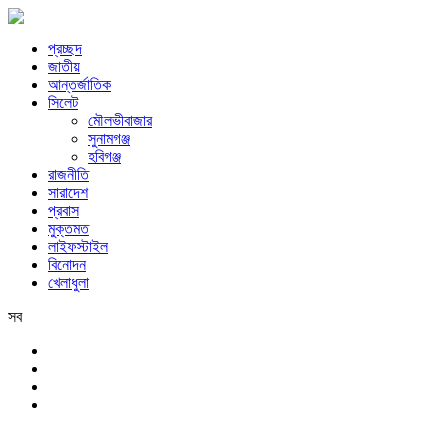
প্রচ্ছদ
জাতীয়
আন্তর্জাতিক
সিলেট
মৌলভীবাজার
সুনামগঞ্জ
হবিগঞ্জ
রাজনীতি
সারাদেশ
প্রবাস
মুক্তমত
লাইফস্টাইল
বিনোদন
খেলাধুলা
সব
সিলেট
শুক্রবার, ৭ই আগস্ট, ২০২৬ খ্রিস্টাব্দ, ২৩শে শ্রাবণ, ১৪৩৩ বঙ্গাব্দ, ২৪শে সফর,