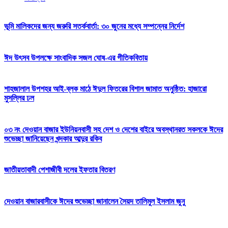
ভূমি মালিকদের জন্য জরুরি সতর্কবার্তা: ৩০ জুনের মধ্যে সম্পন্নের নির্দেশ
ঈদ উৎসব উপলক্ষে সাংবাদিক সজল ঘোষ-এর গীতিকবিতায়
শাহজালাল উপশহর আই-ব্লক মাঠে ঈদুল ফিতরের বিশাল জামাত অনুষ্ঠিত: হাজারো
মুসল্লির ঢল
০৩ নং দেওয়ান বাজার ইউনিয়নবাসী সহ দেশ ও দেশের বাইরে অবস্থানরত সকলকে ঈদের
শুভেচ্ছা জানিয়েছেন খন্দকার আব্দুর রকিব
জাতীয়তাবাদী পেশাজীবী দলের ইফতার বিতরণ
দেওয়ান বাজারবাসীকে ঈদের শুভেচ্ছা জানালেন সৈয়দ তালিমুল ইসলাম জুনু