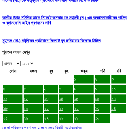
মহানবী (সা:) কে কটূক্তির প্রতিবাদে কালীবাড়ি বাজারে বিক্ষোভ মিছিল
জাতীয় ইমাম সমিতির ডাকে সিলেটে জনতার ঢল মহানবী (স.) এর অবমাননাকারীদের শাস্তি
ও ব্লাসফেমি আইন প্রণয়নের দাবি
মুহাম্মদ (সা.) কটুক্তির প্রতিবাদে সিলেটে যুব জমিয়তের বিক্ষোভ মিছিল
পুরাতন সংবাদ দেখুন
সোম
মঙ্গল
বুধ
বৃহ
শুক্র
শনি
রবি
১
২
৩
৪
৫
৬
৭
৮
৯
১০
১১
১২
১৩
১৪
১৫
১৬
১৭
১৮
১৯
২০
২১
২২
২৩
২৪
২৫
২৬
২৭
২৮
২৯
৩০
জেলা পরিষদের প্রশাসক হচ্ছেন সদ্য বিদায়ী চেয়ারম্যানরা