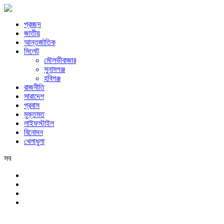
প্রচ্ছদ
জাতীয়
আন্তর্জাতিক
সিলেট
মৌলভীবাজার
সুনামগঞ্জ
হবিগঞ্জ
রাজনীতি
সারাদেশ
প্রবাস
মুক্তমত
লাইফস্টাইল
বিনোদন
খেলাধুলা
সব
সিলেট
শনিবার, ৮ই আগস্ট, ২০২৬ খ্রিস্টাব্দ, ২৪শে শ্রাবণ, ১৪৩৩ বঙ্গাব্দ, ২৫শে সফর,