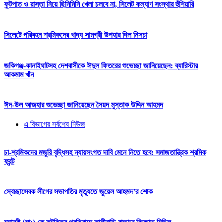
ফুটপাত ও রাস্তা নিয়ে ছিনিমিনি খেলা চলবে না, সিলেট কল্যাণ সংস্থার হুঁশিয়ারি
সিলেটে পরিবহন শ্রমিকদের খাদ্য সামগ্রী উপহার দিল নিসচা
জকিগঞ্জ-কানাইঘাটসহ দেশবাসীকে ঈদুল ফিতরের শুভেচ্ছা জানিয়েছেন: ব্যারিস্টার
আকমাম খাঁন
ঈদ-উল আজহার শুভেচ্ছা জানিয়েছেন সৈয়দ মুস্তাক উদ্দিন আহমদ
এ বিভাগের সর্বশেষ নিউজ
চা-শ্রমিকদের মজুরি বৃদ্ধিসহ ন্যায়সংগত দাবি মেনে নিতে হবে: সমাজতান্ত্রিক শ্রমিক
ফ্রন্ট
স্বেচ্ছাসেবক লীগের সভাপতির মৃত্যুতে জুয়েল আহমদ’র শোক