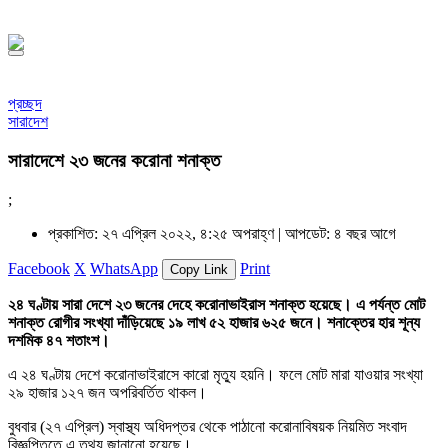
১৪৪৮ হিজরি
প্রচ্ছদ
সারাদেশ
সারাদেশে ২৩ জনের করোনা শনাক্ত
;
প্রকাশিত: ২৭ এপ্রিল ২০২২, ৪:২৫ অপরাহ্ণ |
আপডেট: ৪ বছর আগে
Facebook
X
WhatsApp
Print
Copy Link
২৪ ঘণ্টায় সারা দেশে ২৩ জনের দেহে করোনাভাইরাস শনাক্ত হয়েছে। এ পর্যন্ত মোট
শনাক্ত রোগীর সংখ্যা দাঁড়িয়েছে ১৯ লাখ ৫২ হাজার ৬২৫ জনে। শনাক্তের হার শূন্য
দশমিক ৪৭ শতাংশ।
এ ২৪ ঘণ্টায় দেশে করোনাভাইরাসে কারো মৃত্যু হয়নি। ফলে মোট মারা যাওয়ার সংখ্যা
২৯ হাজার ১২৭ জন অপরিবর্তিত থাকল।
বুধবার (২৭ এপ্রিল) স্বাস্থ্য অধিদপ্তর থেকে পাঠানো করোনাবিষয়ক নিয়মিত সংবাদ
বিজ্ঞপ্তিতে এ তথ্য জানানো হয়েছে।