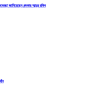
্ছা জানিয়েছেন খন্দকার আব্দুর রকিব
াঁন