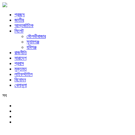
প্রচ্ছদ
জাতীয়
আন্তর্জাতিক
সিলেট
মৌলভীবাজার
সুনামগঞ্জ
হবিগঞ্জ
রাজনীতি
সারাদেশ
প্রবাস
মুক্তমত
লাইফস্টাইল
বিনোদন
খেলাধুলা
সব
সিলেট
শুক্রবার, ৭ই আগস্ট, ২০২৬ খ্রিস্টাব্দ, ২৩শে শ্রাবণ, ১৪৩৩ বঙ্গাব্দ, ২৪শে সফর,