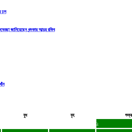
র ঢল
্ছা জানিয়েছেন খন্দকার আব্দুর রকিব
াঁন
বুধ
বৃহ
শুক্র
১