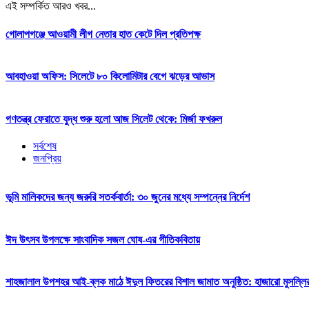
এই সম্পর্কিত আরও খবর...
গোলাপগঞ্জে আওয়ামী লীগ নেতার হাত কেটে দিল প্রতিপক্ষ
আবহাওয়া অফিস: সিলেটে ৮০ কিলোমিটার বেগে ঝড়ের আভাস
গণতন্ত্র ফেরাতে যুদ্ধ শুরু হলো আজ সিলেট থেকে: মির্জা ফখরুল
সর্বশেষ
জনপ্রিয়
ভূমি মালিকদের জন্য জরুরি সতর্কবার্তা: ৩০ জুনের মধ্যে সম্পন্নের নির্দেশ
ঈদ উৎসব উপলক্ষে সাংবাদিক সজল ঘোষ-এর গীতিকবিতায়
শাহজালাল উপশহর আই-ব্লক মাঠে ঈদুল ফিতরের বিশাল জামাত অনুষ্ঠিত: হাজারো মুসল্লি