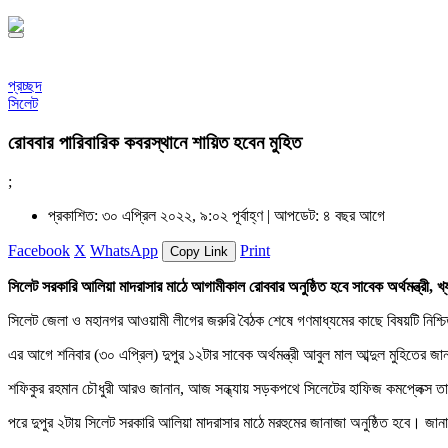
প্রচ্ছদ
সিলেট
রোববার পারিবারিক কবরস্থানে শায়িত হবেন মুহিত
;
প্রকাশিত: ৩০ এপ্রিল ২০২২, ৯:০২ পূর্বাহ্ণ |
আপডেট: ৪ বছর আগে
Facebook
X
WhatsApp
Print
Copy Link
সিলেট সরকারি আলিয়া মাদরাসার মাঠে আগামীকাল রোববার অনুষ্ঠিত হবে সাবেক অর্থমন্ত্র
সিলেট জেলা ও মহানগর আওয়ামী লীগের জরুরি বৈঠক শেষে গণমাধ্যমের কাছে বিষয়টি নিশ্
এর আগে শনিবার (৩০ এপ্রিল) দুপুর ১২টার সাবেক অর্থমন্ত্রী আবুল মাল আব্দুল মুহিতের
শফিকুর রহমান চৌধুরী আরও জানান, আজ সন্ধ্যায় সড়কপথে সিলেটের হাফিজ কমপ্লেক্স তার ম
পরে দুপুর ২টায় সিলেট সরকারি আলিয়া মাদরাসার মাঠে মরহুমের জানাজা অনুষ্ঠিত হবে। জা