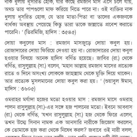
নাক ধুলায় ধূসরিত হোক, যার কাছে রমজান মাস এসে চলে যায়,
অথচ তার পাপগুলো মাফ করিয়ে নিতে পারে না। ওই ব্যক্তির নাক
ধুলায় ধূসরিত হোক, যে তার মাতা-পিতা বা তাদের একজনকে
বার্ধক্য অবস্থায় পেয়েছে কিন্তু তারা তাকে জান্নাতে প্রবেশ করাতে
পারেনি। ’ (তিরমিজি, হাদিস : ৩৫৪৫)
দোয়া কবুলের মাস : রমজান মাসজুড়ে দোয়া কবুল হয়।
রোজাদারের দোয়া ফিরিয়ে দেওয়া হয় না। রোজাদারের দোয়া কবুল
হওয়ার বিষয়ে অনেক হাদিস বর্ণিত হয়েছে। জাবির (রা.) থেকে
বর্ণিত, রাসুলুল্লাহ (সা.) বলেন, ‘মহান আল্লাহ রমজান মাসের প্রত্যেক
রাতে ও দিনে অসংখ্য লোককে জাহান্নাম থেকে মুক্তি দিয়ে থাকেন।
আর প্রত্যেক মুসলমানের দোয়া কবুল করা হয়। ’ (শুয়াবুল ঈমান,
হাদিস : ৩৬০৫)
ওমরাহর মর্যাদা হজের মতো হওয়ার মাস : রমজান মাসে ওমরাহ
পালন রাসুলুল্লাহ (সা.)-এর সঙ্গে হজ পালনের মতো। ইবনে আব্বাস
(রা.) থেকে বর্ণিত, ‘যখন রাসুলুল্লাহ (সা.) হজ থেকে ফিরে এলেন,
তখন উম্মে সিনান নামক এক আনসারি নারীকে জিজ্ঞেস করলেন,
কে তোমাকে হজ করা থেকে নিষেধ করল? জবাবে ওই নারী বলল,