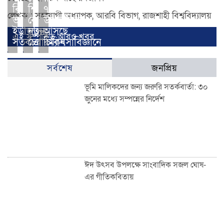
বিশ্ববিদ্যালয়ে
শিক্ষা
৭
লেখক : সহযোগী অধ্যাপক, আরবি বিভাগ, রাজশাহী বিশ্ববিদ্যালয়
ভর্তিতে
বোর্ডের
উপকারিতা
ইউজিসির
নতুন
আসছে
এই সম্পর্কিত আরও খবর...
সতর্কতা
চেয়ারম্যান
চিকিৎসাবিজ্ঞানে
সর্বশেষ
জনপ্রিয়
ভূমি মালিকদের জন্য জরুরি সতর্কবার্তা: ৩০
জুনের মধ্যে সম্পন্নের নির্দেশ
ঈদ উৎসব উপলক্ষে সাংবাদিক সজল ঘোষ-
এর গীতিকবিতায়