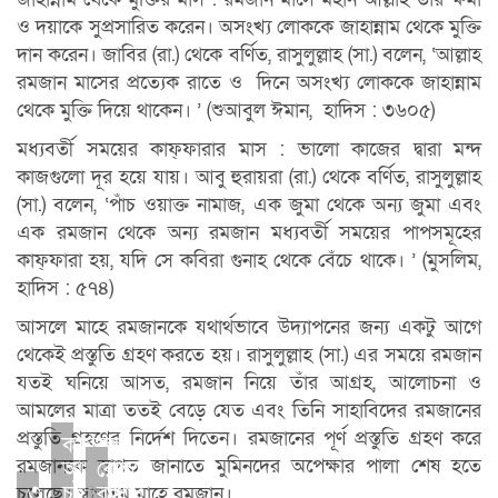
ও দয়াকে সুপ্রসারিত করেন। অসংখ্য লোককে জাহান্নাম থেকে মুক্তি
দান করেন। জাবির (রা.) থেকে বর্ণিত, রাসুলুল্লাহ (সা.) বলেন, ‘আল্লাহ
রমজান মাসের প্রত্যেক রাতে ও দিনে অসংখ্য লোককে জাহান্নাম
থেকে মুক্তি দিয়ে থাকেন। ’ (শুআবুল ঈমান, হাদিস : ৩৬০৫)
মধ্যবর্তী সময়ের কাফ্ফারার মাস : ভালো কাজের দ্বারা মন্দ
কাজগুলো দূর হয়ে যায়। আবু হুরায়রা (রা.) থেকে বর্ণিত, রাসুলুল্লাহ
(সা.) বলেন, ‘পাঁচ ওয়াক্ত নামাজ, এক জুমা থেকে অন্য জুমা এবং
এক রমজান থেকে অন্য রমজান মধ্যবর্তী সময়ের পাপসমূহের
কাফ্ফারা হয়, যদি সে কবিরা গুনাহ থেকে বেঁচে থাকে। ’ (মুসলিম,
হাদিস : ৫৭৪)
আসলে মাহে রমজানকে যথার্থভাবে উদ্যাপনের জন্য একটু আগে
থেকেই প্রস্তুতি গ্রহণ করতে হয়। রাসুলুল্লাহ (সা.) এর সময়ে রমজান
যতই ঘনিয়ে আসত, রমজান নিয়ে তাঁর আগ্রহ, আলোচনা ও
আমলের মাত্রা ততই বেড়ে যেত এবং তিনি সাহাবিদের রমজানের
প্রস্তুতি গ্রহণের নির্দেশ দিতেন। রমজানের পূর্ণ প্রস্তুতি গ্রহণ করে
কামরুল
রমজানকে স্বাগত জানাতে মুমিনদের অপেক্ষার পালা শেষ হতে
আখতার
রোজা
৩
চট্টগ্রাম
রাখার
চলেছে। স্বাগতম মাহে রমজান।