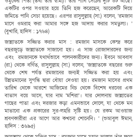
ওমুকের পিতা (তথা তার স্বামী)। তার পানি সেচের দুটি উট আছে।
একটির ওপর সওয়ার হয়ে তিনি হজ করেছেন, আরেকটি দিয়ে
জমিতে পানি সেচা হয়েছে। এরপর রাসুলুল্লাহ (সা.) বলেন, ‘রমজান
মাসে ওমরাহ করা আমার সঙ্গে হজ আদায় করার সমতুল্য। ’
(বুখারি, হাদিস : ১৭৬৪)
জান্নাতকে সজ্জিত করার মাস : রমজান মাসকে কেন্দ্র করে
বছরজুড়ে জান্নাতকে সাজানো হয়। এ সাজ রোজাদারদের জন্য
এবং রমজানকে যথার্থভাবে পালনকারীদের জন্য। ইবনে আব্বাস
(রা.) থেকে বর্ণিত, রাসুলুল্লাহ (সা.) বলেন, ‘জান্নাতকে বছরের শুরু
থেকে শেষ পর্যন্ত রমজানের জন্যই সজ্জিত করা হয় এবং
উন্নতমানের সুগন্ধি দ্বারা ধোঁয়া দেওয়া হয়। রমজান মাসের প্রথম
তারিখ থেকে আরশে আজিমের নিচ থেকে বিশেষ ধরনের এক
বাতাস বয়ে আসে, যার নাম ‘মশিরা’। যার দোলনায় জান্নাতের
গাছের পাতা এবং দরজার কড়া এমনভাবে দোলে, যা থেকে মন
মাতানো এক প্রকারের সুর-লহরি সৃষ্টি হয়। যে রকম আওয়াজ
শ্রবণকারীরা এর আগে আর কখনো শোনেনি। ’ (শুআবুল ঈমান,
হাদিস : ৩৬৯৫)
জাহান্নাম থেকে মুক্তির মাস : রমজান মাসে মহান আল্লাহ তাঁর ক্ষমা