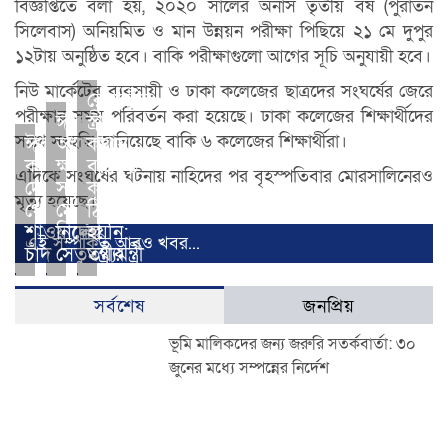
বিজ্ঞপ্তিতে বলা হয়, ২০২০ সালের অনার্স তৃতীয় বর্ষ (পুরাতন
সিলেবাস) অনিয়মিত ও মান উন্নয়ন পরীক্ষা পিছিয়ে ২১ মে দুপুর
১২টায় অনুষ্ঠিত হবে। বাকি পরীক্ষাগুলো আগের সূচি অনুযায়ী হবে।
নিউ মার্কেটের ব্যবসায়ী ও ঢাকা কলেজের ছাত্রদের সংঘর্ষের জেরে
রেলমন্ত্রীর
পরীক্ষার সময় পরিবর্তন করা হয়েছে। ঢাকা কলেজের শিক্ষার্থীদের
ঈদের
স্ত্রীর
সাথে সংহতি জানিয়েছে বাকি ৬ কলেজের শিক্ষার্থীরা।
ঈদ
আগেই
কথায়
কাল,
ক্ষতিগ্রস্ত
বরখাস্ত
এদিকে সংঘর্ষের ঘটনায় নাহিদের পর বৃহস্পতিবার মোরসালিনেরও
দেখা
সড়ক
করা
মৃত্যু হয়েছে।
গেছে
মেরামতের
ঠিক
শাওয়ালের
নির্দেশ
হয়নি:
এই সম্পর্কিত আরও খবর...
চাঁদ
সেতুমন্ত্রীর
তথ্যমন্ত্রী
সর্বশেষ
জনপ্রিয়
ভূমি মালিকদের জন্য জরুরি সতর্কবার্তা: ৩০
জুনের মধ্যে সম্পন্নের নির্দেশ