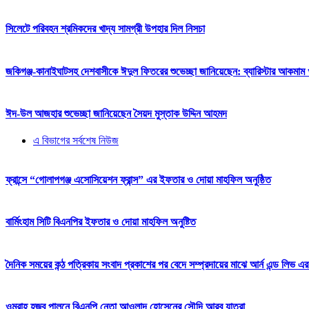
সিলেটে পরিবহন শ্রমিকদের খাদ্য সামগ্রী উপহার দিল নিসচা
জকিগঞ্জ-কানাইঘাটসহ দেশবাসীকে ঈদুল ফিতরের শুভেচ্ছা জানিয়েছেন: ব্যারিস্টার আকমাম খ
ঈদ-উল আজহার শুভেচ্ছা জানিয়েছেন সৈয়দ মুস্তাক উদ্দিন আহমদ
এ বিভাগের সর্বশেষ নিউজ
ফ্রান্সে “গোলাপগঞ্জ এসোসিয়েশন ফ্রান্স” এর ইফতার ও দোয়া মাহফিল অনুষ্ঠিত
বার্মিংহাম সিটি বিএনপির ইফতার ও দোয়া মাহফিল অনুষ্টিত
দৈনিক সময়ের কন্ঠ পত্রিকায় সংবাদ প্রকাশের পর বেদে সম্প্রদায়ের মাঝে আর্ন এন্ড লিভ এর
ওমরাহ হজ্ব পালনে বিএনপি নেতা আওলাদ হোসেনের সৌদি আরব যাত্রা