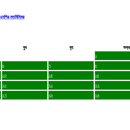
বিএনপির মতবিনিময়
বুধ
বৃহ
শুক্র
১
৬
৭
৮
১৩
১৪
১৫
২০
২১
২২
২৭
২৮
২৯