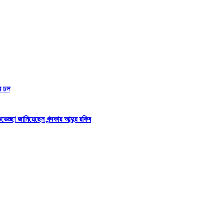
র ঢল
্ছা জানিয়েছেন খন্দকার আব্দুর রকিব