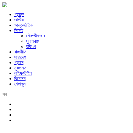
প্রচ্ছদ
জাতীয়
আন্তর্জাতিক
সিলেট
মৌলভীবাজার
সুনামগঞ্জ
হবিগঞ্জ
রাজনীতি
সারাদেশ
প্রবাস
মুক্তমত
লাইফস্টাইল
বিনোদন
খেলাধুলা
সব
সিলেট
শনিবার, ৮ই আগস্ট, ২০২৬ খ্রিস্টাব্দ, ২৪শে শ্রাবণ, ১৪৩৩ বঙ্গাব্দ, ২৫শে সফর, 