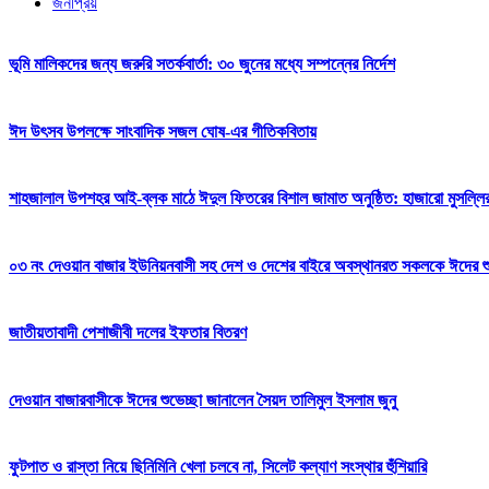
জনপ্রিয়
ভূমি মালিকদের জন্য জরুরি সতর্কবার্তা: ৩০ জুনের মধ্যে সম্পন্নের নির্দেশ
ঈদ উৎসব উপলক্ষে সাংবাদিক সজল ঘোষ-এর গীতিকবিতায়
শাহজালাল উপশহর আই-ব্লক মাঠে ঈদুল ফিতরের বিশাল জামাত অনুষ্ঠিত: হাজারো মুসল্লি
০৩ নং দেওয়ান বাজার ইউনিয়নবাসী সহ দেশ ও দেশের বাইরে অবস্থানরত সকলকে ঈদের শুভেচ
জাতীয়তাবাদী পেশাজীবী দলের ইফতার বিতরণ
দেওয়ান বাজারবাসীকে ঈদের শুভেচ্ছা জানালেন সৈয়দ তালিমুল ইসলাম জুনু
ফুটপাত ও রাস্তা নিয়ে ছিনিমিনি খেলা চলবে না, সিলেট কল্যাণ সংস্থার হুঁশিয়ারি