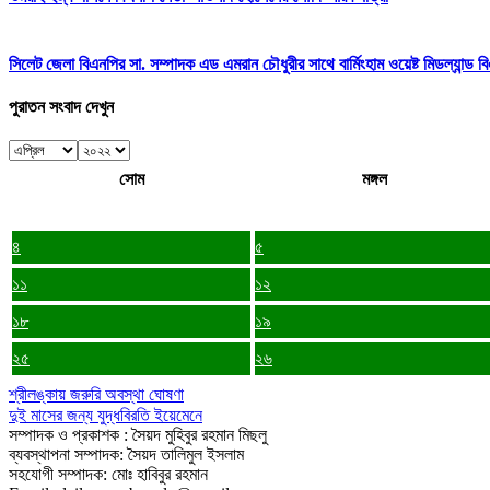
সিলেট জেলা বিএনপির সা. সম্পাদক এড এমরান চৌধুরীর সাথে বার্মিংহাম ওয়েষ্ট মিডল্যান্ড 
পুরাতন সংবাদ দেখুন
সোম
মঙ্গল
৪
৫
১১
১২
১৮
১৯
২৫
২৬
শ্রীলঙ্কায় জরুরি অবস্থা ঘোষণা
দুই মাসের জ‌ন্য যুদ্ধবিরতি ইয়েমেনে
সম্পাদক ও প্রকাশক : সৈয়দ মুহিবুর রহমান মিছলু
ব্যবস্থাপনা সম্পাদক: সৈয়দ তালিমুল ইসলাম
সহযোগী সম্পাদক: মোঃ হাবিবুর রহমান