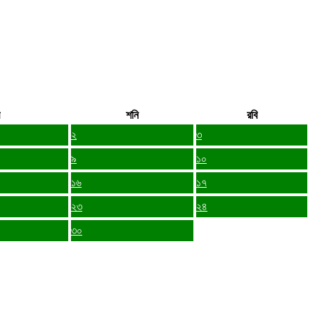
শনি
রবি
২
৩
৯
১০
১৬
১৭
২৩
২৪
৩০