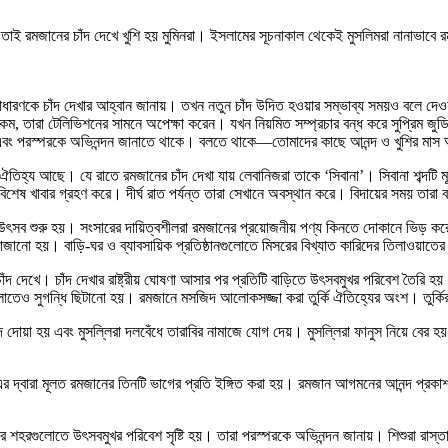
াস। তাই রমজানের চাঁদ দেখে খুশি হয় মুমিনরা। ইসলামের সূচনাকাল থেকেই মুসলিমরা নানাভা
সাধারণকে চাঁদ দেখার আহ্বান জানায়। তখন নতুন চাঁদ উদিত হওয়ার সম্ভাব্য সময়ও বলে দেও
, তারা টেলিভিশনের সামনে অপেক্ষা করেন। যখন নিয়মিত সম্প্রচার বন্ধ করে সুপ্রিম জুডিশি
ায় এবং পরস্পরকে অভিনন্দন জানাতে থাকে। বলতে থাকে—তোমাদের কাছে আনন্দ ও খুশির ম
হ্য আছে। যে রাতে রমজানের চাঁদ দেখা যায় লেবানিজরা তাকে ‘সিবানা’। সিবানা শব্দটি মূলত
 বিশেষ খাবার গ্রহণ করে। দীর্ঘ রাত পর্যন্ত তারা সেখানে অবস্থান করে। বিদায়ের সময় ত
াত্মক উৎসব শুরু হয়। সংসারের দায়িত্বশীলরা রমজানের প্রয়োজনীয় পণ্য কিনতে দোকানে ভিড় ক
জানো হয়। বাড়ি-ঘর ও ব্যাবসায়িক প্রতিষ্ঠানগুলোতে মিসরের বিখ্যাত কারিদের তিলাওয়াতের
ের চাঁদ দেখে। চাঁদ দেখার রাষ্ট্রীয় ঘোষণা আসার পর প্রতিটি বাড়িতে উৎসবমুখর পরিবেশ তৈরি
ও সুগন্ধি ছিটানো হয়। রমজানে মসজিদ আলোকসজ্জা করা তুর্কি ঐতিহ্যের অংশ। তুর্কিরা 
দোয়া হয় এবং মুসল্লিরা দলবেঁধে তারাবির নামাজে যোগ দেয়। মুসল্লিরা ফানুস নিয়ে বের হ
র দ্বারা মূলত রমজানের তিনটি ভাগের প্রতি ইঙ্গিত করা হয়। রমজান আগমনের আনন্দ প্রকাশ
 শহরগুলোতে উৎসবমুখর পরিবেশ সৃষ্টি হয়। তারা পরস্পরকে অভিনন্দন জানায়। শিশুরা রাস্তা