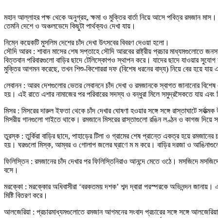
মহান আল্লাহর পক্ষ থেকে অনুগ্রহ, ক্ষমা ও মুক্তির বার্তা নিয়ে আসে পবিত্র রমজান ম
তেমনি দেশে ও অঞ্চলভেদে কিছুটা পার্থক্যও দেখা যায়।
নিম্নে কয়েকটি মুসলিম দেশের চাঁদ দেখা উৎসবের বিবরণ দেওয়া হলো।
সৌদি আরব : শাবান মাসের শেষ সপ্তাহে সৌদি আরবের রাষ্ট্রীয় প্রচার মাধ্যমগুলোতে জন
বিত্তবান পরিবারগুলো বাড়ির ছাদে টেলিস্কোপও স্থাপন করে। যাদের ছাদে যাওয়ার সুযোগ কম
মুক্তির আগমন করেছে, তখন শিশু-কিশোররা দফ (বিশেষ ধরনের বাদ্য) নিয়ে বের হয়ে য
লেবানন : আরব দেশগুলোর ভেতর লেবাননে চাঁদ দেখা ও রমজানকে স্বাগত জানানোর বিশেষ ঐতি
হয়। এই রাতে এশার নামাজের পর পরিবারের সদস্য ও বন্ধুরা মিলে সমুদ্রসৈকতে যায় এবং
মিসর : মিসরের দারুল ইফতা থেকে চাঁদ দেখার ঘোষণা হওয়ার সঙ্গে সঙ্গে রাস্তাঘাটে সর্ব
মিসরীয় গানগুলো গাইতে থাকে। রমজানে মিসরের রাস্তাগুলো রঙিন লণ্ঠন ও কাগজ দিয়ে সা
তুরস্ক : তুর্কিরা বাড়ির ছাদে, পাহাড়ের টিলা ও গ্রামের শেষ প্রান্তে একত্র হয়ে রমজান
হয়। ঘরগুলো মিস্ক, আম্বর ও গোলাপ জলের ঘ্রাণে ম ম করে। বাড়ির দরজা ও আঙিনাগুলোতে
ফিলিস্তিন : রমজানের চাঁদ দেখার পর ফিলিস্তিনিরাও আনন্দে মেতে ওঠে। মসজিদে মসজিদে 
বসে।
মরক্কো : মরক্কোর অধিবাসীরা ‘বরকতময় দশক’ শব্দ দ্বারা পরস্পরকে অভিনন্দন জানায়। এ
মিষ্টি বিতরণ করে।
আলজেরিয়া : প্রচারমাধ্যমগুলোতে রমজান আগমনের সংবাদ প্রচারের সঙ্গে সঙ্গে আলজেরিয়ার