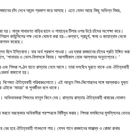
বে রমজানের চাঁদ দেখে আনন্দ প্রকাশ করে আসছে। এতে যেমন আছে কিছু অভিন্ন বিষয়,
য়া হয়। মানুষ সাধারণত বাড়ির ছাদে ও পাহাড়ের টিলার ওপর উঠে চাঁদের অপেক্ষা করে।
য়াল কাউন্সিলের পক্ষ থেকে ঘোষণা করা হয়—কল্যাণ, প্রাচুর্য, ক্ষমা ও জাহান্নাম থেকে
াস আগমন করেছে।
 ছিল ইস্তিবানা। যার অর্থ প্রকাশ পাওয়া। এর দ্বারা রমজানের চাঁদের প্রতি ইঙ্গিত করা
ারা বলে, ‘পানাহার ও ভোগ-বিলাসকে বিদায়। আগামীকাল হোক আল্লাহর অনুতপ্তের। ’
রে এবং শিশুরা লণ্ঠন হাতে রাস্তায় নেমে আসে। তারা দলবেঁধে ঘুরতে থাকে এবং ঐতিহ্যবাহী
 রেকর্ড বাজানো হয়।
 হয়। বিশেষত ঐতিহ্যবাহী পরিবারগুলোতে। এই আনন্দে শিশু-কিশোরদের সঙ্গে বয়স্করাও যুক্ত
এটাকে ‘মাহয়া’ বা পুনর্জীবন বলে থাকে।
য়। অভিভাবকরা শিশুদের ফানুস কিনে দেয়। রাস্তায় রাস্তায় ঐতিহ্যবাহী খাবারের দোকান
 করতে মরক্কোর অধিবাসীরা পরস্পরকে মিষ্টিমুখ করায়। শিশুরা মসজিদের মুসল্লিদের ভেতর
য় বের হয়ে ঐতিহ্যবাহী গানগুলো গায়। যেসব গানে রমজানের মাহাত্ম্য ও রোজা রাখার