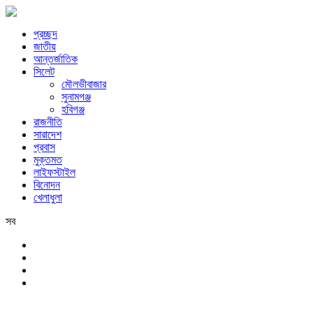
প্রচ্ছদ
জাতীয়
আন্তর্জাতিক
সিলেট
মৌলভীবাজার
সুনামগঞ্জ
হবিগঞ্জ
রাজনীতি
সারাদেশ
প্রবাস
মুক্তমত
লাইফস্টাইল
বিনোদন
খেলাধুলা
সব
সিলেট
রবিবার, ৯ই আগস্ট, ২০২৬ খ্রিস্টাব্দ, ২৫শে শ্রাবণ, ১৪৩৩ বঙ্গাব্দ, ২৬শে সফর,