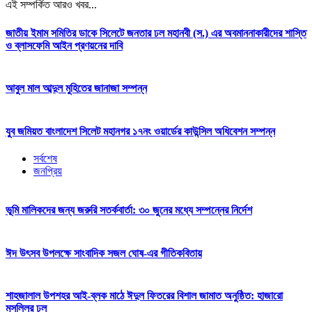
এই সম্পর্কিত আরও খবর...
জাতীয় ইমাম সমিতির ডাকে সিলেটে জনতার ঢল মহানবী (স.) এর অবমাননাকারীদের শাস্তি
ও ব্লাসফেমি আইন প্রণয়নের দাবি
আবুল মাল আব্দুল মুহিতের জানাজা সম্পন্ন
যুব জমিয়ত বাংলাদেশ সিলেট মহানগর ১৭নং ওয়ার্ডের কাউন্সিল অধিবেশন সম্পন্ন
সর্বশেষ
জনপ্রিয়
ভূমি মালিকদের জন্য জরুরি সতর্কবার্তা: ৩০ জুনের মধ্যে সম্পন্নের নির্দেশ
ঈদ উৎসব উপলক্ষে সাংবাদিক সজল ঘোষ-এর গীতিকবিতায়
শাহজালাল উপশহর আই-ব্লক মাঠে ঈদুল ফিতরের বিশাল জামাত অনুষ্ঠিত: হাজারো
মুসল্লির ঢল