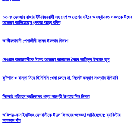
০৩ নং দেওয়ান বাজার ইউনিয়নবাসী সহ দেশ ও দেশের বাইরে অবস্থানরত সকলকে ঈদের
শুভেচ্ছা জানিয়েছেন খন্দকার আব্দুর রকিব
জাতীয়তাবাদী পেশাজীবী দলের ইফতার বিতরণ
দেওয়ান বাজারবাসীকে ঈদের শুভেচ্ছা জানালেন সৈয়দ তালিমুল ইসলাম জুনু
ফুটপাত ও রাস্তা নিয়ে ছিনিমিনি খেলা চলবে না, সিলেট কল্যাণ সংস্থার হুঁশিয়ারি
সিলেটে পরিবহন শ্রমিকদের খাদ্য সামগ্রী উপহার দিল নিসচা
জকিগঞ্জ-কানাইঘাটসহ দেশবাসীকে ঈদুল ফিতরের শুভেচ্ছা জানিয়েছেন: ব্যারিস্টার
আকমাম খাঁন