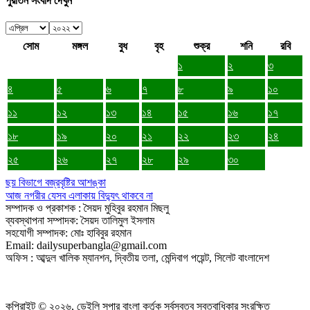
পুরাতন সংবাদ দেখুন
সোম
মঙ্গল
বুধ
বৃহ
শুক্র
শনি
রবি
১
২
৩
৪
৫
৬
৭
৮
৯
১০
১১
১২
১৩
১৪
১৫
১৬
১৭
১৮
১৯
২০
২১
২২
২৩
২৪
২৫
২৬
২৭
২৮
২৯
৩০
ছয় বিভাগে বজ্রবৃষ্টির আশঙ্কা
আজ নগরীর যেসব এলাকায় বিদ্যুৎ থাকবে না
সম্পাদক ও প্রকাশক : সৈয়দ মুহিবুর রহমান মিছলু
ব্যবস্থাপনা সম্পাদক: সৈয়দ তালিমুল ইসলাম
সহযোগী সম্পাদক: মোঃ হাবিবুর রহমান
Email: dailysuperbangla@gmail.com
অফিস : আব্দুল খালিক ম্যানশন, দ্বিতীয় তলা, মেন্দিবাগ পয়েন্ট, সিলেট বাংলাদেশ
কপিরাইট © ২০২৬, ডেইলি সুপার বাংলা কর্তৃক সর্বস্বত্ব স্বত্বাধিকার সংরক্ষিত