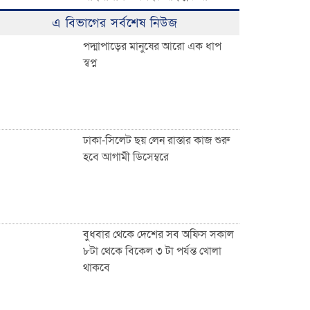
ঈদুল ফিতরের বিশাল জামাত অনুষ্ঠিত:
এ বিভাগের সর্বশেষ নিউজ
হাজারো মুসল্লির ঢল
পদ্মাপাড়ের মানুষের আরো এক ধাপ
স্বপ্ন
০৩ নং দেওয়ান বাজার ইউনিয়নবাসী
সহ দেশ ও দেশের বাইরে অবস্থানরত
সকলকে ঈদের শুভেচ্ছা জানিয়েছেন
খন্দকার আব্দুর রকিব
ঢাকা-সিলেট ছয় লেন রাস্তার কাজ শুরু
হবে আগামী ডিসেম্বরে
জাতীয়তাবাদী পেশাজীবী দলের
ইফতার বিতরণ
বুধবার থেকে দেশের সব অফিস সকাল
৮টা থেকে বিকেল ৩ টা পর্যন্ত খোলা
থাকবে
দেওয়ান বাজারবাসীকে ঈদের শুভেচ্ছা
জানালেন সৈয়দ তালিমুল ইসলাম জুনু