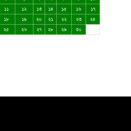
১১
১২
১৩
১৪
১৫
১৬
১৭
ঈদ-উল আজহার শুভেচ্ছা জানিয়েছেন
১৮
১৯
২০
২১
২২
২৩
২৪
সৈয়দ মুস্তাক উদ্দিন আহমদ
২৫
২৬
২৭
২৮
২৯
৩০