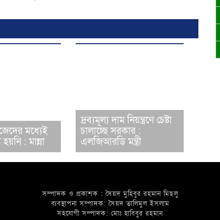
দ্রব্যমূল্য দাম নিয়ন্ত্রণে চেষ্টা
জেদের মধ্যেই
চালাচ্ছে সরকার :
য়নি : মান্না
এলজিআরডি মন্ত্রী
সম্পাদক ও প্রকাশক : সৈয়দ মুহিবুর রহমান মিছলু
ব্যবস্থাপনা সম্পাদক: সৈয়দ তালিমুল ইসলাম
সহযোগী সম্পাদক: মোঃ হাবিবুর রহমান