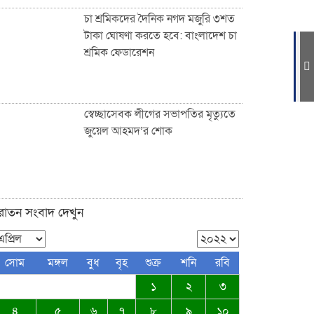
চা শ্রমিকদের দৈনিক নগদ মজুরি ৩শত
টাকা ঘোষণা করতে হবে: বাংলাদেশ চা
শ্রমিক ফেডারেশন
ফুটপাত ও রাস্তা নিয়ে ছিনিমিনি খেলা
চলবে না, সিলেট কল্যাণ সংস্থার
হুঁশিয়ারি
স্বেচ্ছাসেবক লীগের সভাপতির মৃত্যুতে
জুয়েল আহমদ’র শোক
সিলেটে পরিবহন শ্রমিকদের খাদ্য
সামগ্রী উপহার দিল নিসচা
ুরাতন সংবাদ দেখুন
জকিগঞ্জ-কানাইঘাটসহ দেশবাসীকে
সোম
মঙ্গল
বুধ
বৃহ
শুক্র
শনি
রবি
ঈদুল ফিতরের শুভেচ্ছা জানিয়েছেন:
১
২
৩
ব্যারিস্টার আকমাম খাঁন
৪
৫
৬
৭
৮
৯
১০