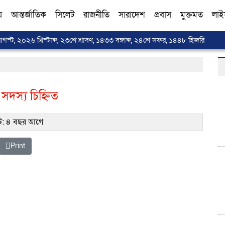
য়
আন্তর্জাতিক
সিলেট
রাজনীতি
সারাদেশ
প্রবাস
মুক্তমত
লাই
আগস্ট, ২০২৬ খ্রিস্টাব্দ, ২৩শে শ্রাবণ, ১৪৩৩ বঙ্গাব্দ, ২৪শে সফর, ১৪৪৮ হিজরি
 সদস্য চিহ্নিত
: ৪ বছর আগে
Print