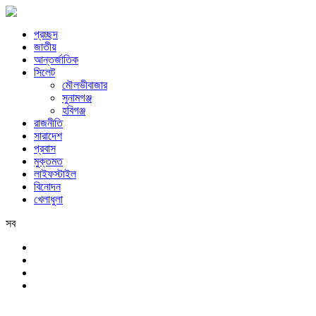
প্রচ্ছদ
জাতীয়
আন্তর্জাতিক
সিলেট
মৌলভীবাজার
সুনামগঞ্জ
হবিগঞ্জ
রাজনীতি
সারাদেশ
প্রবাস
মুক্তমত
লাইফস্টাইল
বিনোদন
খেলাধুলা
সব
সিলেট
শনিবার, ৮ই আগস্ট, ২০২৬ খ্রিস্টাব্দ, ২৪শে শ্রাবণ, ১৪৩৩ বঙ্গাব্দ, ২৫শে সফর,