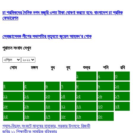
চা শ্রমিকদের দৈনিক নগদ মজুরি ৩শত টাকা ঘোষণা করতে হবে: বাংলাদেশ চা শ্রমিক
ফেডারেশন
স্বেচ্ছাসেবক লীগের সভাপতির মৃত্যুতে জুয়েল আহমদ’র শোক
পুরাতন সংবাদ দেখুন
সোম
মঙ্গল
বুধ
বৃহ
শুক্র
শনি
রবি
১
২
৩
৪
৫
৬
৭
৮
৯
১০
১১
১২
১৩
১৪
১৫
১৬
১৭
১৮
১৯
২০
২১
২২
২৩
২৪
২৫
২৬
২৭
২৮
২৯
৩০
গ্যাস-বিদ্যুৎ সংকটে মানুষের হাহাকার, সরকার উৎসবে: রিজভী
জবির ১১ শিক্ষার্থীকে সাময়িক বহিষ্কার