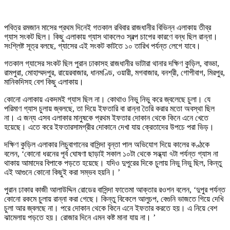
পবিত্র রমজান মাসের প্রথম দিনেই গতকাল রবিবার রাজধানীর বিভিন্ন এলাকায় তীব্র
গ্যাস সংকট ছিল। কিছু এলাকায় গ্যাস থাকলেও স্বল্প চাপের কারণে বন্ধ ছিল রান্না।
সংশ্লিষ্ট সূত্র বলছে, গ্যাসের এই সংকট কাটতে ১০ তারিখ পর্যন্ত লেগে যাবে।
গতকাল গ্যাসের সংকট ছিল পুরান ঢাকাসহ রাজধানীর ভাটারা থানার দক্ষিণ কুড়িল, বাড্ডা,
রামপুরা, মোহাম্মদপুর, রায়েরবাজার, ধানমণ্ডি, ওয়ারী, মগবাজার, বনশ্রী, গোপীবাগ, মিরপুর,
মানিকদিসহ বেশ কিছু এলাকায়।
কোনো এলাকায় একদমই গ্যাস ছিল না। কোথাও নিভু নিভু করে জ্বলেছে চুলা। যে
পরিমাণ গ্যাস চুলায় জ্বলছে, তা দিয়ে ইফতারি বা রান্না তৈরি করার মতো অবস্থা ছিল
না। এ জন্য এসব এলাকার মানুষকে প্রথম ইফতার দোকান থেকে কিনে এনে খেতে
হয়েছে। এতে করে ইফতারসামগ্রীর দোকানে দেখা যায় ক্রেতাদের উপচে পরা ভিড়।
দক্ষিণ কুড়িল এলাকার লিচুবাগানের বাসিন্দা বৃন্তা পাল অভিযোগ দিয়ে কালের কণ্ঠকে
বলেন, ‘কোনো ধরনের পূর্ব ঘোষণা ছাড়াই সকাল ১০টা থেকে সন্ধ্যা ৭টা পর্যন্ত গ্যাস না
থাকায় আমাদের বিপাকে পড়তে হয়েছে। যদিও দুপুরের দিকে চুলায় নিভু নিভু ছিল, কিন্তু
এই আগুনে কোনো কিছুই করা সম্ভব হয়নি। ’
পুরান ঢাকার কাজী আলাউদ্দিন রোডের বাসিন্দা ফাতেমা আক্তার রওশন বলেন, ‘দুপুর পর্যন্ত
কোনো রকমে চুলায় রান্না করা গেছে। কিন্তু বিকেলে আলুচপ, বেগুনি ভাজতে গিয়ে দেখি
চুলা আর জ্বলছে না। পরে দোকান থেকে কিনে এনে ইফতার করতে হয়। এ নিয়ে বেশ
ঝামেলায় পড়তে হয়। রোজার দিনে এমন কষ্ট মানা যায় না। ’