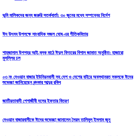
ভূমি মালিকদের জন্য জরুরি সতর্কবার্তা: ৩০ জুনের মধ্যে সম্পন্নের নির্দেশ
ঈদ উৎসব উপলক্ষে সাংবাদিক সজল ঘোষ-এর গীতিকবিতায়
শাহজালাল উপশহর আই-ব্লক মাঠে ঈদুল ফিতরের বিশাল জামাত অনুষ্ঠিত: হাজারো
মুসল্লির ঢল
০৩ নং দেওয়ান বাজার ইউনিয়নবাসী সহ দেশ ও দেশের বাইরে অবস্থানরত সকলকে ঈদের
শুভেচ্ছা জানিয়েছেন খন্দকার আব্দুর রকিব
জাতীয়তাবাদী পেশাজীবী দলের ইফতার বিতরণ
দেওয়ান বাজারবাসীকে ঈদের শুভেচ্ছা জানালেন সৈয়দ তালিমুল ইসলাম জুনু