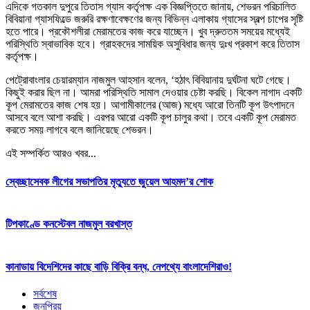
এদিকে গতকাল দুপুরে তিতাস গ্যাস কর্তৃপক্ষ এক বিজ্ঞপ্তিতে জানায়, শেভরন পরিচালিত
বিবিয়ানা গ্যাসফিল্ডে জরুরি রক্ষণাবেক্ষণের জন্য বিভিন্ন এলাকায় গ্যাসের স্বল্প চাপের সৃষ্টি
হতে পারে। প্রকৌশলীরা মেরামতের কাজ করে যাচ্ছেন। খুব দ্রুততম সময়ের মধ্যেই
পরিস্থিতি স্বাভাবিক হবে। গ্রাহকদের সাময়িক অসুবিধার জন্য দুঃখ প্রকাশ করে তিতাস
কর্তৃপক্ষ।
পেট্রোবাংলার চেয়ারম্যান নাজমুল আহসান বলেন, ‘হঠাৎ বিবিয়ানায় দুর্ঘটনা ঘটে গেছে।
কিছুই করার ছিল না। আমরা পরিস্থিতি সামাল দেওয়ার চেষ্টা করছি। বিকেল নাগাদ একটি
কূপ মেরামতের কাজ শেষ হয়। আগামীকালের (আজ) মধ্যে আরো তিনটি কূপ উৎপাদনে
আসবে বলে আশা করছি। এরপর আরো একটি কূপ চালুর কথা। তবে একটি কূপ মেরামত
করতে সময় লাগবে বলে জানিয়েছে শেভরন।
এই সম্পর্কিত আরও খবর...
স্বেচ্ছাসেবক লীগের সভাপতির মৃত্যুতে জুয়েল আহমদ’র শোক
টিপকাণ্ডে কনস্টেবল নাজমুল বরখাস্ত
কানাডায় বিদেশিদের কাছে বাড়ি বিক্রি বন্ধ, নেপথ্যে বাংলাদেশিরাও!
সর্বশেষ
জনপ্রিয়