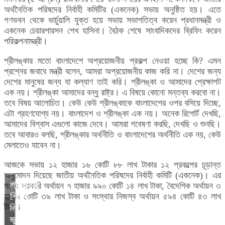
অর্থনৈতিক পরিষদের নির্বাহী কমিটির (একনেক) সভায় অনুষ্ঠিত হয়। এতে
গণভবন থেকে ভার্চুয়ালি যুক্ত হয়ে সভায় সভাপতিত্ব করেন প্রধানমন্ত্রী ও
একনেক চেয়ারপারসন শেখ হাসিনা। বৈঠক শেষে সাংবাদিকদের ব্রিফিং করেন
পরিকল্পনামন্ত্রী।
শ্রীলঙ্কার মতো বাংলাদেশে অপ্রয়োজনীয় প্রকল্প নেওয়া হচ্ছে কি? এমন
প্রশ্নের জবাবে মন্ত্রী বলেন, আমরা অপ্রয়োজনীয় কাজ করি না। দেশের জন্য
দেশের মানুষের জন্য যা কল্যাণ তাই করি। শ্রীলঙ্কা ও আমাদের প্রেক্ষাপট
এক নয়। শ্রীলঙ্কা আমাদের বন্ধু রাষ্ট্র। এ বিষয়ে কোনো মন্তব্য করবো না।
তবে বিষয় আলোচিত। কেউ কেউ শ্রীলঙ্কাকে বাংলাদেশের ওপর বসিয়ে দিচ্ছে,
এটা গ্রহণযোগ্য নয়। বাংলাদেশ ও শ্রীলঙ্কা এক নয়। অনেক রিপোর্ট দেখছি,
আমাদের বিশ্বাস এগুলো কাজে দেবে। আমরা গবেষণা করছি, দেখছি ও শুনছি।
তবে আবারও বলছি, শ্রীলঙ্কার অর্থনীতি ও বাংলাদেশের অর্থনীতি এক নয়, কেউ
মেলাতেও যাবেন না।
আজকে সভায় ১২ হাজার ১৬ কোটি ৮৮ লাখ টাকার ১২ প্রকল্পের চূড়ান্ত
অনুমোদন দিয়েছে জাতীয় অর্থনৈতিক পরিষদের নির্বাহী কমিটি (একনেক)। এর
রাজধানীর
প্রাথমিক
মধ্যে সরকারি অর্থায়ন ৭ হাজার ৯৯০ কোটি ১৪ লাখ টাকা, বৈদেশিক অর্থায়ন ৩
১৭৮
শিক্ষক
হাজার কোটি ৩৯ লাখ টাকা ও সংস্থার নিজস্ব অর্থায়ন ৫৯৪ কোটি ৪৩ লাখ
টাকা।
বিএনপিতে
স্থানে
নিয়োগের
এহসানুল
সংস্কার
ভুয়া