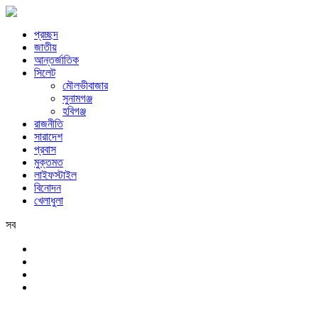
প্রচ্ছদ
জাতীয়
আন্তর্জাতিক
সিলেট
মৌলভীবাজার
সুনামগঞ্জ
হবিগঞ্জ
রাজনীতি
সারাদেশ
প্রবাস
মুক্তমত
লাইফস্টাইল
বিনোদন
খেলাধুলা
সব
সিলেট
রবিবার, ৯ই আগস্ট, ২০২৬ খ্রিস্টাব্দ, ২৫শে শ্রাবণ, ১৪৩৩ বঙ্গাব্দ, ২৬শে সফর,