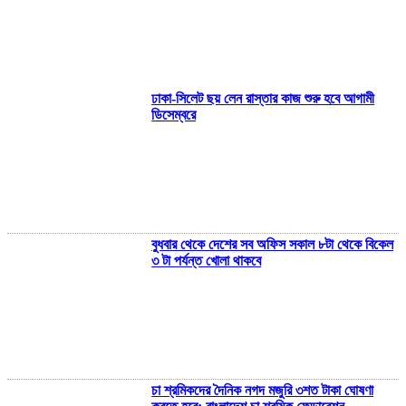
ধ
উ
স
ব
ঢাকা-সিলেট ছয় লেন রাস্তার কাজ শুরু হবে আগামী
ম
ডিসেম্বরে
ঈ
ফ
ব
জ
অ
হ
ম
ঢ
বুধবার থেকে দেশের সব অফিস সকাল ৮টা থেকে বিকেল
৩ টা পর্যন্ত খোলা থাকবে
ন
দ
ব
ই
স
দ
চা শ্রমিকদের দৈনিক নগদ মজুরি ৩শত টাকা ঘোষণা
দ