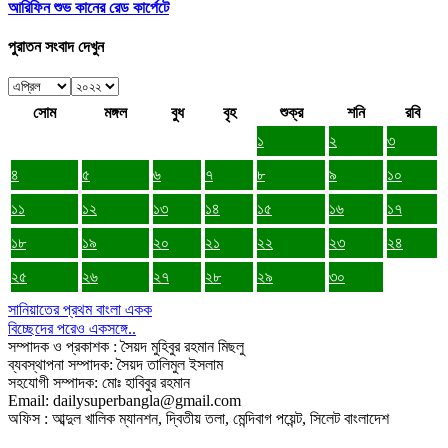
আরিফিন শুভ কানের রেড কার্পেটে
পুরাতন সংবাদ দেখুন
সোম
মঙ্গল
বুধ
বৃহ
শুক্র
শনি
রবি
১
২
৩
৪
৫
৬
৭
৮
৯
১০
১১
১২
১৩
১৪
১৫
১৬
১৭
১৮
১৯
২০
২১
২২
২৩
২৪
২৫
২৬
২৭
২৮
২৯
৩০
সানিয়াতের প্রথম বাংলা একক
বিচ্ছেদের পরেও একসঙ্গে..
সম্পাদক ও প্রকাশক : সৈয়দ মুহিবুর রহমান মিছলু
ব্যবস্থাপনা সম্পাদক: সৈয়দ তালিমুল ইসলাম
সহযোগী সম্পাদক: মোঃ হাবিবুর রহমান
Email: dailysuperbangla@gmail.com
অফিস : আব্দুল খালিক ম্যানশন, দ্বিতীয় তলা, মেন্দিবাগ পয়েন্ট, সিলেট বাংলাদেশ