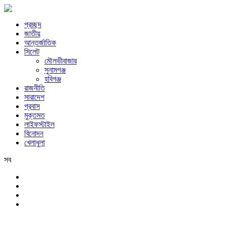
প্রচ্ছদ
জাতীয়
আন্তর্জাতিক
সিলেট
মৌলভীবাজার
সুনামগঞ্জ
হবিগঞ্জ
রাজনীতি
সারাদেশ
প্রবাস
মুক্তমত
লাইফস্টাইল
বিনোদন
খেলাধুলা
সব
সিলেট
সোমবার, ১০ই আগস্ট, ২০২৬ খ্রিস্টাব্দ, ২৬শে শ্রাবণ, ১৪৩৩ বঙ্গাব্দ, ২৭শে