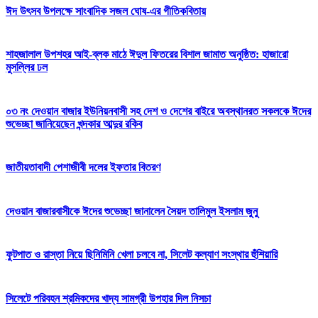
ঈদ উৎসব উপলক্ষে সাংবাদিক সজল ঘোষ-এর গীতিকবিতায়
শাহজালাল উপশহর আই-ব্লক মাঠে ঈদুল ফিতরের বিশাল জামাত অনুষ্ঠিত: হাজারো
মুসল্লির ঢল
০৩ নং দেওয়ান বাজার ইউনিয়নবাসী সহ দেশ ও দেশের বাইরে অবস্থানরত সকলকে ঈদের
শুভেচ্ছা জানিয়েছেন খন্দকার আব্দুর রকিব
জাতীয়তাবাদী পেশাজীবী দলের ইফতার বিতরণ
দেওয়ান বাজারবাসীকে ঈদের শুভেচ্ছা জানালেন সৈয়দ তালিমুল ইসলাম জুনু
ফুটপাত ও রাস্তা নিয়ে ছিনিমিনি খেলা চলবে না, সিলেট কল্যাণ সংস্থার হুঁশিয়ারি
সিলেটে পরিবহন শ্রমিকদের খাদ্য সামগ্রী উপহার দিল নিসচা