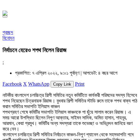
সফর, ১৪৪৮ হিজরি
প্রচ্ছদ
বিনোদন
নির্বাচনে হেরেও শপথ নিলেন রিয়াজ
;
প্রকাশিত: ৭ এপ্রিল ২০২২, ৯:০১ পূর্বাহ্ণ |
আপডেট: ৪ বছর আগে
Facebook
X
WhatsApp
Print
Copy Link
নাটকীয় বাংলাদেশ চলচ্চিত্র শিল্পী সমিতির নতুন কমিটিতে কার্যকরী পরিষদের সদস্য হিসেবে
শপথ নিয়েছেন চিত্রনায়ক রিয়াজ। বুধবার শিল্পী সমিতির স্টাডি রুমে তাকে শপথ বাক্য পাঠ
করান সমিতির সভাপতি ইলিয়াস কাঞ্চন
শপথগ্রহণ শেষে কমিটির সভাপতি ইলিয়াস কাঞ্চনকে পা ছুঁয়ে সালাম করেন রিয়াজ। এ
সময় আরো উপস্থিত ছিলেন নিপুণ আক্তার, সাইমন সাদিক, অমিত হাসান, শাহনূর,
আরমান, কেয়া প্রমুখ। কমিটির অন্য সদস্যরা তাকে শুভেচ্ছা ও অভিনন্দন জানিয়ে বরণ
করে নেন।
বাংলাদেশ চলচ্চিত্র শিল্পী সমিতির নির্বাচনে কাঞ্চন-নিপুণ প্যানেল থেকে সহসভাপতি পদে