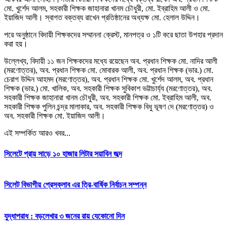
মাে. খুর্শেদ আলম, সহকারী শিক্ষক জাহানারা খানম চৌধুরী, মাে. ইব্রাহিম আলী ও মাে.
ইয়াজিদ আলী। স্বাগত বক্তব্য রাখেন প্রতিষ্ঠানের অধ্যক্ষ মাে. হেলাল উদ্দিন।
পরে অনুষ্ঠানে বিদায়ী শিক্ষকদের সম্মাননা ক্রেস্ট, মানপত্র ও ১টি করে ছাতা উপহার প্রদান
করা হয়।
উল্লেখ্য, বিদায়ী ১১ জন শিক্ষকদের মধ্যে রয়েছেন অব. প্রধান শিক্ষক মাে. নাদির আলী
(মরণােত্তর), অব. প্রধান শিক্ষক মাে. মােবারক আলী, অব. প্রধান শিক্ষক (ভার.) মাে.
চেরাগ উদ্দিন আহমদ (মরণােত্তর), অব. প্রধান শিক্ষক মাে. খুর্শেদ আলম, অব. প্রধান
শিক্ষক (ভার.) মাে. খালিক, অব. সহকারী শিক্ষক সুবিকাশ ভট্টাচাৰ্য্য (মরণােত্তর), অব.
সহকারী শিক্ষক জাহানারা খানম চৌধুরী, অব. সহকারী শিক্ষক মাে. ইব্রাহিম আলী, অব.
সহকারী শিক্ষক পুলিন চন্দ্র মালাকার, অব. সহকারী শিক্ষক বিধু ভূষণ দে (মরণােত্তর) ও
অব. সহকারী শিক্ষক মাে. ইয়াজিদ আলী।
এই সম্পর্কিত আরও খবর...
সিলেটে প্রায় সাড়ে ১০ হাজার লিটার সয়াবিন জব্দ
সিলেট বিভাগীয় প্রেসক্লাব এর ত্রি-বার্ষিক নির্বাচন সম্পন্ন
যুদ্ধাপরাধ : বড়লেখার ৩ জনের রায় যেকোনো দিন