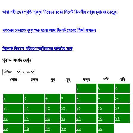
ভাষা শহীদদের প্রতি শ্রদ্ধা নিবেদন করেন সিলেট বিভাগীয় প্রেসক্লাবের নেতৃবৃন্দ
গণতন্ত্র ফেরাতে যুদ্ধ শুরু হলো আজ সিলেট থেকে: মির্জা ফখরুল
সিলেটে বিভাগে পরিবহণ শ্রমিকদের ধর্মঘটের ডাক
পুরাতন সংবাদ দেখুন
সোম
মঙ্গল
বুধ
বৃহ
শুক্র
শনি
রবি
১
২
৩
৪
৫
৬
৭
৮
৯
১০
১১
১২
১৩
১৪
১৫
১৬
১৭
১৮
১৯
২০
২১
২২
২৩
২৪
২৫
২৬
২৭
২৮
২৯
৩০