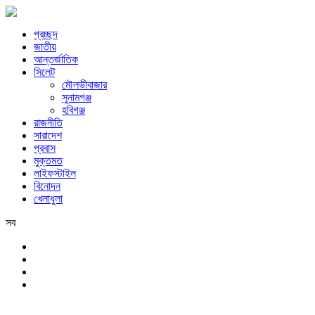
প্রচ্ছদ
জাতীয়
আন্তর্জাতিক
সিলেট
মৌলভীবাজার
সুনামগঞ্জ
হবিগঞ্জ
রাজনীতি
সারাদেশ
প্রবাস
মুক্তমত
লাইফস্টাইল
বিনোদন
খেলাধুলা
সব
সিলেট
শুক্রবার, ৭ই আগস্ট, ২০২৬ খ্রিস্টাব্দ, ২৩শে শ্রাবণ, ১৪৩৩ বঙ্গাব্দ, ২৪শে সফর,