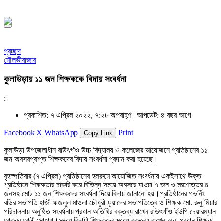
১৪৪৮ হিজরি
প্রচ্ছদ
মৌলভীবাজার
কুলাউড়ায় ১১ জন শিক্ষককে বিদায় সংবর্ধনা
;
প্রকাশিত: ৭ এপ্রিল ২০২২, ৭:২৮ অপরাহ্ণ |
আপডেট: ৪ বছর আগে
Facebook
X
WhatsApp
Print
Copy Link
কুলাউড়া উপজেলাধীন রাউৎগাঁও উচ্চ বিদ্যালয় ও কলেজের আয়ােজনে প্রতিষ্ঠানের ১১
জন অবসরপ্রাপ্ত শিক্ষকদের বিদায় সংবর্ধনা প্রদান করা হয়েছে।
বৃহস্পতিবার (৭ এপ্রিল) প্রতিষ্ঠানের হলরুমে আয়ােজিত সংবর্ধনায় একইসাথে উক্ত
প্রতিষ্ঠানে শিক্ষকতার চাকরি করে বিভিন্ন সময়ে অবসরে যাওয়া ৭ জন ও মরণােত্তর ৪
জনসহ মােট ১১ জন শিক্ষকদের সংবর্ধনা দিয়ে বিদায় জানানাে হয়।প্রতিষ্ঠানের গভর্নিং
বডির সভাপতি হাজী ফজলুল মাওলা চৌধুরী ফুয়াদের সভাপতিত্বে ও শিক্ষক মাে. রুনু মিয়ার
পরিচালনায় অনুষ্ঠিত সংবর্ধনায় প্রধান অতিথির বক্তব্য রাখেন রাউৎগাঁও ইউপি চেয়ারম্যান
আকবর আলী সােহাগ।সভায় বিদায়ী শিক্ষকদের মধ্যে বক্তব্য রাখেন অব. প্রধান শিক্ষক