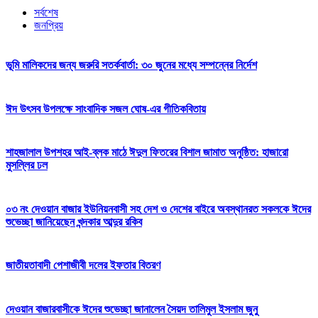
সর্বশেষ
জনপ্রিয়
ভূমি মালিকদের জন্য জরুরি সতর্কবার্তা: ৩০ জুনের মধ্যে সম্পন্নের নির্দেশ
ঈদ উৎসব উপলক্ষে সাংবাদিক সজল ঘোষ-এর গীতিকবিতায়
শাহজালাল উপশহর আই-ব্লক মাঠে ঈদুল ফিতরের বিশাল জামাত অনুষ্ঠিত: হাজারো
মুসল্লির ঢল
০৩ নং দেওয়ান বাজার ইউনিয়নবাসী সহ দেশ ও দেশের বাইরে অবস্থানরত সকলকে ঈদের
শুভেচ্ছা জানিয়েছেন খন্দকার আব্দুর রকিব
জাতীয়তাবাদী পেশাজীবী দলের ইফতার বিতরণ
দেওয়ান বাজারবাসীকে ঈদের শুভেচ্ছা জানালেন সৈয়দ তালিমুল ইসলাম জুনু