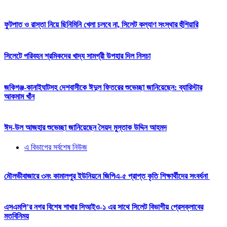
ফুটপাত ও রাস্তা নিয়ে ছিনিমিনি খেলা চলবে না, সিলেট কল্যাণ সংস্থার হুঁশিয়ারি
সিলেটে পরিবহন শ্রমিকদের খাদ্য সামগ্রী উপহার দিল নিসচা
জকিগঞ্জ-কানাইঘাটসহ দেশবাসীকে ঈদুল ফিতরের শুভেচ্ছা জানিয়েছেন: ব্যারিস্টার
আকমাম খাঁন
ঈদ-উল আজহার শুভেচ্ছা জানিয়েছেন সৈয়দ মুস্তাক উদ্দিন আহমদ
এ বিভাগের সর্বশেষ নিউজ
মৌলভীবাজারে ৩নং কামালপুর ইউনিয়নে জিপিএ-৫ প্রাপ্ত কৃতি শিক্ষার্থীদের সংবর্ধনা
এসএমপি’র নগর বিশেষ শাখার সিআইও-১ এর সাথে সিলেট বিভাগীয় প্রেসক্লাবের
মতবিনিময়