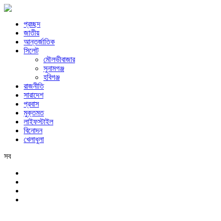
প্রচ্ছদ
জাতীয়
আন্তর্জাতিক
সিলেট
মৌলভীবাজার
সুনামগঞ্জ
হবিগঞ্জ
রাজনীতি
সারাদেশ
প্রবাস
মুক্তমত
লাইফস্টাইল
বিনোদন
খেলাধুলা
সব
সিলেট
শুক্রবার, ৭ই আগস্ট, ২০২৬ খ্রিস্টাব্দ, ২৩শে শ্রাবণ, ১৪৩৩ বঙ্গাব্দ, ২৪শে সফর,