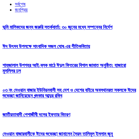
সর্বশেষ
জনপ্রিয়
ভূমি মালিকদের জন্য জরুরি সতর্কবার্তা: ৩০ জুনের মধ্যে সম্পন্নের নির্দেশ
ঈদ উৎসব উপলক্ষে সাংবাদিক সজল ঘোষ-এর গীতিকবিতায়
শাহজালাল উপশহর আই-ব্লক মাঠে ঈদুল ফিতরের বিশাল জামাত অনুষ্ঠিত: হাজারো
মুসল্লির ঢল
০৩ নং দেওয়ান বাজার ইউনিয়নবাসী সহ দেশ ও দেশের বাইরে অবস্থানরত সকলকে ঈদের
শুভেচ্ছা জানিয়েছেন খন্দকার আব্দুর রকিব
জাতীয়তাবাদী পেশাজীবী দলের ইফতার বিতরণ
দেওয়ান বাজারবাসীকে ঈদের শুভেচ্ছা জানালেন সৈয়দ তালিমুল ইসলাম জুনু