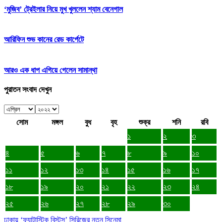
‘মুজিব’ ট্রেইলার নিয়ে মুখ খুললেন শ্যাম বেনেগাল
আরিফিন শুভ কানের রেড কার্পেটে
আরও এক ধাপ এগিয়ে গেলেন সামান্থা
পুরাতন সংবাদ দেখুন
সোম
মঙ্গল
বুধ
বৃহ
শুক্র
শনি
রবি
১
২
৩
৪
৫
৬
৭
৮
৯
১০
১১
১২
১৩
১৪
১৫
১৬
১৭
১৮
১৯
২০
২১
২২
২৩
২৪
২৫
২৬
২৭
২৮
২৯
৩০
ঢাকায় ‘ফ্যান্টাস্টিক বিস্টস’ সিরিজের নতুন সিনেমা