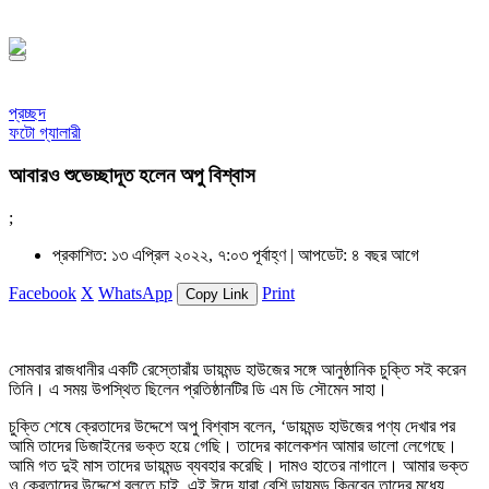
১৪৪৮ হিজরি
প্রচ্ছদ
ফটো গ্যালারী
আবারও শুভেচ্ছাদূত হলেন অপু বিশ্বাস
;
প্রকাশিত: ১৩ এপ্রিল ২০২২, ৭:০৩ পূর্বাহ্ণ |
আপডেট: ৪ বছর আগে
Facebook
X
WhatsApp
Print
Copy Link
সোমবার রাজধানীর একটি রেস্তোরাঁয় ডায়মন্ড হাউজের সঙ্গে আনুষ্ঠানিক চুক্তি সই করেন
তিনি। এ সময় উপস্থিত ছিলেন প্রতিষ্ঠানটির ডি এম ডি সৌমেন সাহা।
চুক্তি শেষে ক্রেতাদের উদ্দেশে অপু বিশ্বাস বলেন, ‘ডায়মন্ড হাউজের পণ্য দেখার পর
আমি তাদের ডিজাইনের ভক্ত হয়ে গেছি। তাদের কালেকশন আমার ভালো লেগেছে।
আমি গত দুই মাস তাদের ডায়মন্ড ব্যবহার করেছি। দামও হাতের নাগালে। আমার ভক্ত
ও ক্রেতাদের উদ্দেশে বলতে চাই, এই ঈদে যারা বেশি ডায়মন্ড কিনবেন তাদের মধ্যে