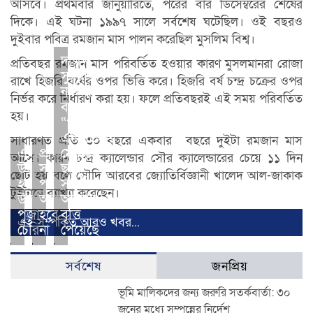
আসবে। প্রথমবার জানুয়ারিতে, পরের বার ডিসেম্বরের শেষের
দিকে। এই ঘটনা ১৯৯৭ সালে সর্বশেষ ঘটেছিল। ওই বছরও
দুইবার পবিত্র রমজান মাস পালন করেছিল মুসলিম বিশ্ব।
দক্ষিণ
প্রতিবছর রমজান মাস পরিবর্তিত হওয়ার কারণ মুসলমানরা রোজা
সুরমার
রাখে হিজরি বর্ষের ওপর ভিত্তি করে। হিজরি বর্ষ চন্দ্র চক্রের ওপর
নাজির
নির্ভর করে নির্ধারণ করা হয়। ফলে প্রতিবছরই এই সময় পরিবর্তিত
বাজার
হয়।
“পুস্পকলি
একাডেমীর”
সাধারণত প্রতি ৩০ বছরে একবার বছরে দুইটা রমজান মাস
এইচএসসিতে
প্রাথমিকের
মেধাবী
আসে। কারণ চন্দ্র ক্যালেন্ডার সৌর ক্যালেন্ডারের চেয়ে ১১ দিন
উত্তীর্ণ
সমাপনী
ছাত্রী
ছোট হয় বলে সৌদি আরবের জ্যোতির্বিজ্ঞানী খালেদ আল-জাকাক
হয়ে
পরীক্ষা
সানজিদা
টুইটারে ব্যাখ্যা করেছেন।
উচ্ছ্বসিত
আর
আক্তার
পূজা
হবে
বৃত্তি
এই সম্পর্কিত আরও খবর...
চেরি
না
পেয়েছে
সর্বশেষ
জনপ্রিয়
ভূমি মালিকদের জন্য জরুরি সতর্কবার্তা: ৩০
জুনের মধ্যে সম্পন্নের নির্দেশ