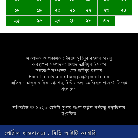
ও দেশের বাইরে অবস্থানরত সকলকে ঈদের
১৮
১৯
২০
২১
২২
২৩
২৪
শুভেচ্ছা জানিয়েছেন খন্দকার আব্দুর রকিব
২৫
২৬
২৭
২৮
২৯
৩০
জাতীয়তাবাদী পেশাজীবী দলের ইফতার
বিতরণ
সম্পাদক ও প্রকাশক : সৈয়দ মুহিবুর রহমান মিছলু
ব্যবস্থাপনা সম্পাদক: সৈয়দ তালিমুল ইসলাম
সহযোগী সম্পাদক: মোঃ হাবিবুর রহমান
Email: dailysuperbangla@gmail.com
অফিস : আব্দুল খালিক ম্যানশন, দ্বিতীয় তলা, মেন্দিবাগ পয়েন্ট, সিলেট
বাংলাদেশ
দেওয়ান বাজারবাসীকে ঈদের শুভেচ্ছা
জানালেন সৈয়দ তালিমুল ইসলাম জুনু
কপিরাইট © ২০২৬, ডেইলি সুপার বাংলা কর্তৃক সর্বস্বত্ব স্বত্বাধিকার
সংরক্ষিত
পোর্টাল বাস্তবায়নে :
বিডি আইটি ফ্যাক্টরি