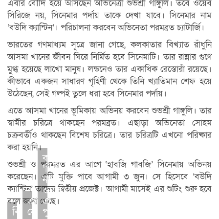
এবার বৌদি হয়ে আসছেন অভিনেত্রী শুভশ্রী গাঙ্গুলি। তবে ওয়েব
সিরিজে নয়, সিনেমার পর্দায় তাকে দেখা যাবে। সিনেমার নাম
‘বউদি ক্যান্টিন’। পরিচালনা করবেন অভিনেতা পরমব্রত চ্যাটার্জি।
ভারতের গণমাধ্যম সূত্রে জানা গেছে, কলকাতার বিখ্যাত রাঁধুনি
আসমা খানের জীবন ঘিরে নির্মিত হবে সিনেমাটি। তার রান্নার গুণে
মুগ্ধ হয়েছে লাখো মানুষ। লন্ডনেও তার একাধিক রেস্তোরাঁ রয়েছে।
কীভাবে একজন সাধারণ গৃহিণী থেকে তিনি খ্যাতিমান শেফ হয়ে
উঠেছেন, সেই গল্পই তুলে ধরা হবে সিনেমার পর্দায়।
এতে আসমা খানের ভূমিকায় অভিনয় করবেন শুভশ্রী গাঙ্গুলি। তার
স্বামীর চরিত্রে থাকছেন পরমব্রত। এছাড়া অভিনেতা সোহম
চক্রবর্তীও থাকছেন বিশেষ চরিত্রে। তার চরিত্রটি এখনো পরিষ্কার
করা হয়নি।
কলকাতার
শুভশ্রী ও পরমব্রত এর আগে ‘হাবজি গাবজি’ সিনেমায় অভিনয়
‘দিদি
করেছেন। এটি মুক্তি পাবে আগামী ৩ জুন। সে হিসেবে ‘বউদি
নাম্বার
ক্যান্টিন’ তাদের দ্বিতীয় প্রজেক্ট। আগামী মাসেই এর শুটিং শুরু হবে
ওয়ান’-
একুশে
এ
বলে জানা গেছে।
বিটিভিতে
ফেব্রুয়ারি
পুরস্কৃত