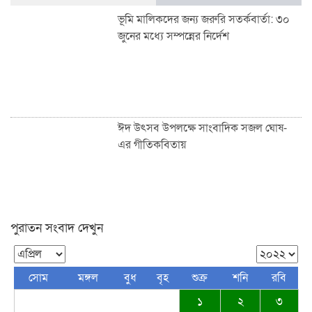
ভূমি মালিকদের জন্য জরুরি সতর্কবার্তা: ৩০
জুনের মধ্যে সম্পন্নের নির্দেশ
ঈদ উৎসব উপলক্ষে সাংবাদিক সজল ঘোষ-
এর গীতিকবিতায়
পুরাতন সংবাদ দেখুন
শাহজালাল উপশহর আই-ব্লক মাঠে ঈদুল
ফিতরের বিশাল জামাত অনুষ্ঠিত: হাজারো
মুসল্লির ঢল
সোম
মঙ্গল
বুধ
বৃহ
শুক্র
শনি
রবি
১
২
৩