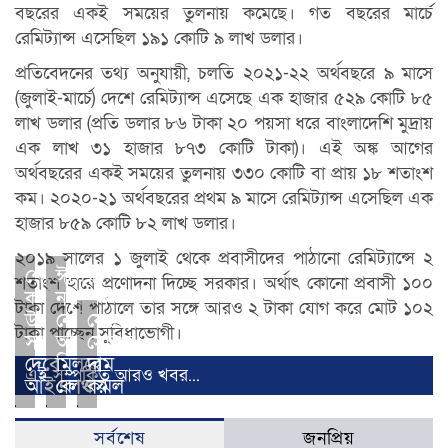
বছরের একই সময়ের তুলনায় কমেছে। গত বছরের মার্চে
রেমিট্যান্স এসেছিল ১৯১ কোটি ৯ লাখ ডলার।
প্রতিবেদনের তথ্য অনুযায়ী, চলতি ২০২১-২২ অর্থবছরে ৯ মাসে
(জুলাই-মার্চে) দেশে রেমিট্যান্স এসেছে এক হাজার ৫২৯ কোটি ৮৫
লাখ ডলার (প্রতি ডলার ৮৬ টাকা ২০ পয়সা ধরে বাংলাদেশি মুদ্রায়
এক লাখ ৩১ হাজার ৮৭৩ কোটি টাকা)। এই অঙ্ক আগের
অর্থবছরের একই সময়ের তুলনায় ৩৩০ কোটি বা প্রায় ১৮ শতাংশ
কম। ২০২০-২১ অর্থবছরের প্রথম ৯ মাসে রেমিট্যান্স এসেছিল এক
হাজার ৮৫৯ কোটি ৮২ লাখ ডলার।
২০১৯ সালের ১ জুলাই থেকে প্রবাসীদের পাঠানো রেমিট্যান্সে ২
শোভন
ঈদের
শতাংশ হারে প্রণোদনা দিচ্ছে সরকার। অর্থাৎ কোনো প্রবাসী ১০০
কর্মপরিবেশ
নতুন
টাকা দেশে পাঠালে তার সঙ্গে আরও ২ টাকা যোগ করে মোট ১০২
উন্নয়নে
নোট
ফের
টাকা পাচ্ছেন সুবিধাভোগী।
সহায়তা
আসছে,
সোনার
দেবে
মিলবে
দাম
এই সম্পর্কিত আরও খবর...
আইএলও
কোথায়
কমল
সর্বশেষ
জনপ্রিয়