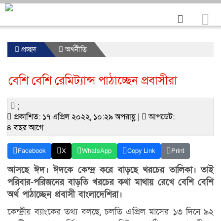
প্রচ্ছদ
অর্থনীতি
বে‌শি বে‌শি রে‌মিট্যান্স পাঠাচ্ছেন প্রবাসীরা
;
প্রকাশিত: ১৭ এপ্রিল ২০২২, ১০:২৯ অপরাহ্ণ |
আপডেট:
৪ বছর আগে
Facebook
X
WhatsApp
Copy Link
Print
আসছে ঈদ। ঈদকে কেন্দ্র ক‌রে বাড়‌ছে খরচের তালিকা। তাই
পরিবার-পরিজনের বাড়তি খরচের কথা মাথায় রেখে বেশি বেশি
অর্থ পাঠা‌চ্ছেন প্রবাসী বাংলাদেশিরা।
‌কেন্দ্রীয় ব্যাং‌কের তথ্য বল‌ছে, চলতি এ‌প্রিল মাসের ১৩ দিনে ৯২